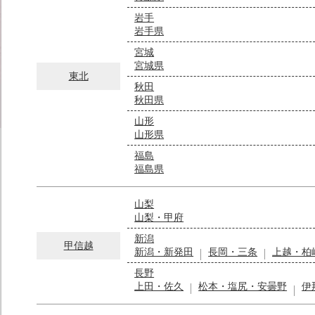
岩手
岩手県
宮城
宮城県
東北
秋田
秋田県
山形
山形県
福島
福島県
山梨
山梨・甲府
新潟
甲信越
新潟・新発田
長岡・三条
上越・柏
長野
上田・佐久
松本・塩尻・安曇野
伊