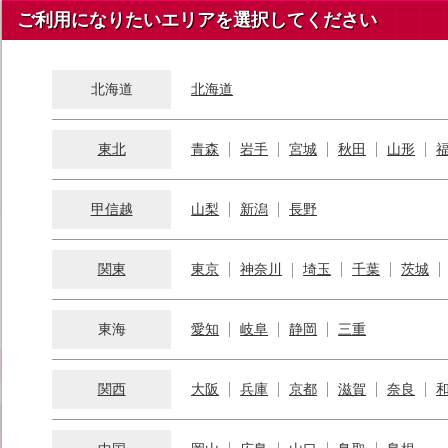
ご利用になりたいエリアを選択してください
北海道
北海道
東北
青森
岩手
宮城
秋田
山形
甲信越
山梨
新潟
長野
関東
東京
神奈川
埼玉
千葉
茨城
東海
愛知
岐阜
静岡
三重
関西
大阪
兵庫
京都
滋賀
奈良