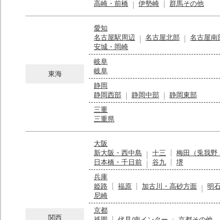
高崎・前橋
伊勢崎
群馬その他
愛知
名古屋駅周辺
名古屋北部
名古屋南
安城・岡崎
岐阜
岐阜
東海
静岡
静岡西部
静岡中部
静岡東部
三重
三重県
大阪
新大阪・西中島
十三
梅田（兎我野
日本橋・千日前
谷九
堺
兵庫
姫路
福原
加古川・高砂方面
明
尼崎
京都
関西
祇園
伏見/南インター
京都その他