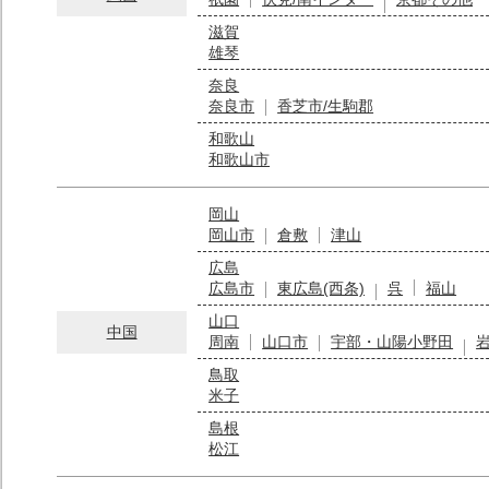
滋賀
雄琴
奈良
奈良市
香芝市/生駒郡
和歌山
和歌山市
岡山
岡山市
倉敷
津山
広島
広島市
東広島(西条)
呉
福山
山口
中国
周南
山口市
宇部・山陽小野田
鳥取
米子
島根
松江