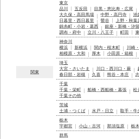
東京
品川
五反田
目黒・恵比寿・広尾
大久保・高田馬場
中野・高円寺
池
日暮里・西日暮里
鶯谷
上野・秋葉
錦糸町・小岩・葛西
銀座・新橋・汐
調布・府中
立川・八王子
町田
神奈川
横浜
新横浜
関内・桜木町
川崎
相模原・大和
厚木
小田原・箱根
埼玉
大宮・さいたま
川口・西川口・蕨
関東
春日部・岩槻
久喜
熊谷・本庄
千葉
千葉・栄町
船橋・西船橋・幕張
松
千葉その他
茨城
土浦・つくば
水戸・日立
取手・牛
栃木
宇都宮
小山・古河
那須塩原
栃
群馬