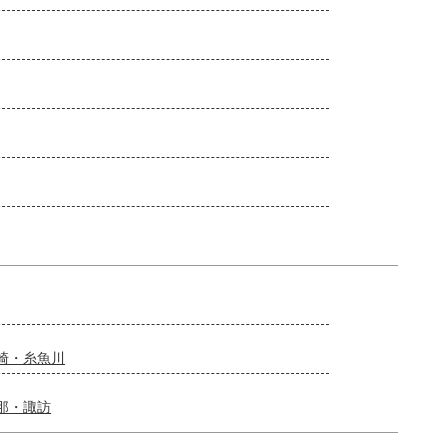
崎・糸魚川
那・諏訪