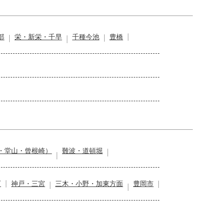
部
栄・新栄・千早
千種今池
豊橋
・堂山・曾根崎）
難波・道頓堀
石
神戸・三宮
三木・小野・加東方面
豊岡市