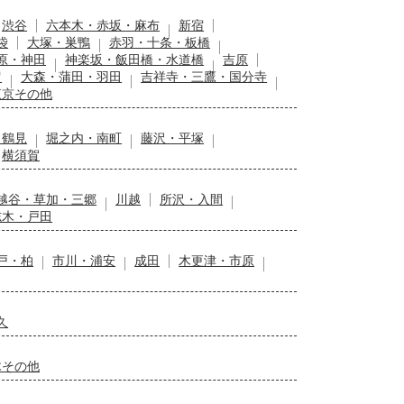
渋谷
六本木・赤坂・麻布
新宿
袋
大塚・巣鴨
赤羽・十条・板橋
原・神田
神楽坂・飯田橋・水道橋
吉原
留
大森・蒲田・羽田
吉祥寺・三鷹・国分寺
東京その他
・鶴見
堀之内・南町
藤沢・平塚
横須賀
越谷・草加・三郷
川越
所沢・入間
志木・戸田
戸・柏
市川・浦安
成田
木更津・市原
久
木その他