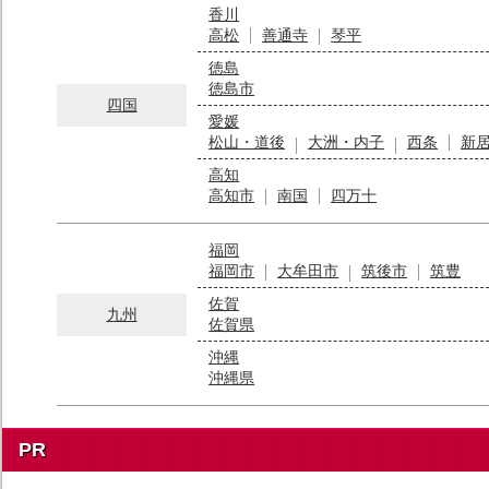
香川
高松
善通寺
琴平
徳島
徳島市
四国
愛媛
松山・道後
大洲・内子
西条
新
高知
高知市
南国
四万十
福岡
福岡市
大牟田市
筑後市
筑豊
佐賀
九州
佐賀県
沖縄
沖縄県
PR