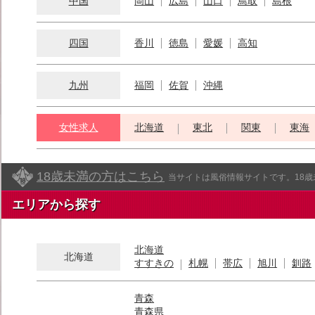
中国
岡山
広島
山口
鳥取
島根
四国
香川
徳島
愛媛
高知
九州
福岡
佐賀
沖縄
女性求人
北海道
東北
関東
東海
18歳未満の方はこちら
当サイトは風俗情報サイトです。18
エリアから探す
北海道
北海道
すすきの
札幌
帯広
旭川
釧路
青森
青森県