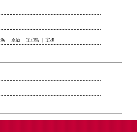
居浜
今治
宇和島
宇和