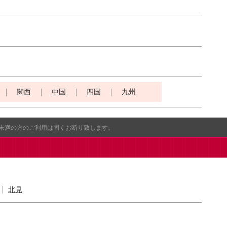
関西
中国
四国
九州
歳未満の方のご利用は固くお断り致します。
北見