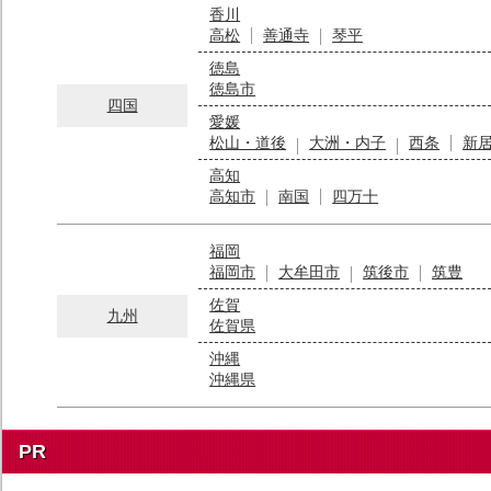
香川
高松
善通寺
琴平
徳島
徳島市
四国
愛媛
松山・道後
大洲・内子
西条
新
高知
高知市
南国
四万十
福岡
福岡市
大牟田市
筑後市
筑豊
佐賀
九州
佐賀県
沖縄
沖縄県
PR