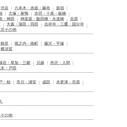
渋谷
六本木・赤坂・麻布
新宿
袋
大塚・巣鴨
赤羽・十条・板橋
原・神田
神楽坂・飯田橋・水道橋
吉原
留
大森・蒲田・羽田
吉祥寺・三鷹・国分寺
東京その他
・鶴見
堀之内・南町
藤沢・平塚
横須賀
越谷・草加・三郷
川越
所沢・入間
志木・戸田
戸・柏
市川・浦安
成田
木更津・市原
久
木その他