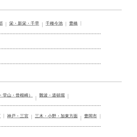
部
栄・新栄・千早
千種今池
豊橋
・堂山・曾根崎）
難波・道頓堀
石
神戸・三宮
三木・小野・加東方面
豊岡市