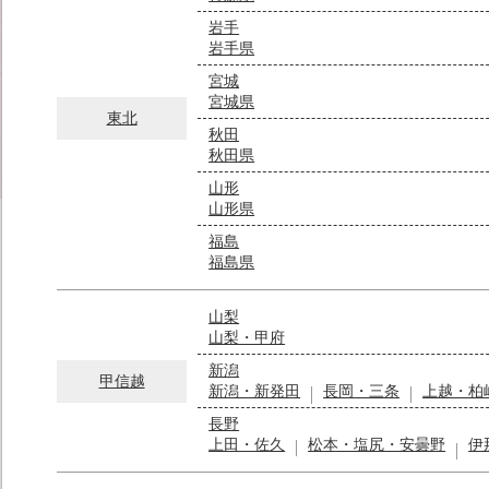
岩手
岩手県
宮城
宮城県
東北
秋田
秋田県
山形
山形県
福島
福島県
山梨
山梨・甲府
新潟
甲信越
新潟・新発田
長岡・三条
上越・柏
長野
上田・佐久
松本・塩尻・安曇野
伊