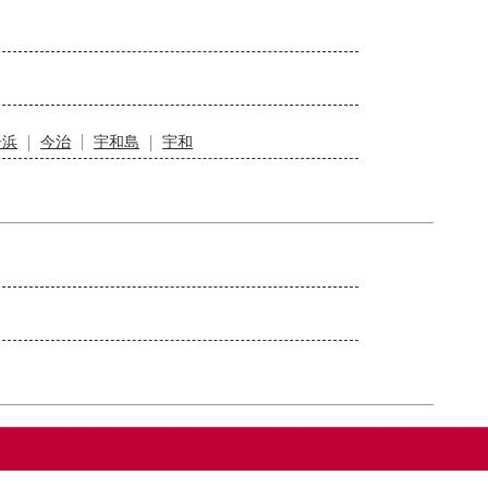
居浜
今治
宇和島
宇和