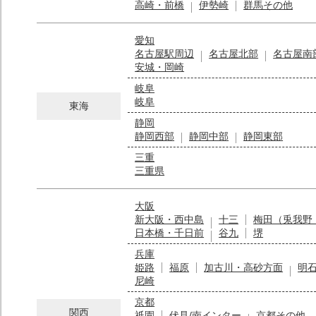
高崎・前橋
伊勢崎
群馬その他
愛知
名古屋駅周辺
名古屋北部
名古屋南
安城・岡崎
岐阜
岐阜
東海
静岡
静岡西部
静岡中部
静岡東部
三重
三重県
大阪
新大阪・西中島
十三
梅田（兎我野
日本橋・千日前
谷九
堺
兵庫
姫路
福原
加古川・高砂方面
明
尼崎
京都
関西
祇園
伏見/南インター
京都その他