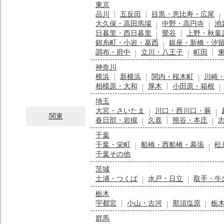
東京
品川
五反田
目黒・恵比寿・広尾
大久保・高田馬場
中野・高円寺
池
日暮里・西日暮里
鶯谷
上野・秋葉
錦糸町・小岩・葛西
銀座・新橋・汐
調布・府中
立川・八王子
町田
神奈川
横浜
新横浜
関内・桜木町
川崎
相模原・大和
厚木
小田原・箱根
埼玉
大宮・さいたま
川口・西川口・蕨
関東
春日部・岩槻
久喜
熊谷・本庄
千葉
千葉・栄町
船橋・西船橋・幕張
松
千葉その他
茨城
土浦・つくば
水戸・日立
取手・牛
栃木
宇都宮
小山・古河
那須塩原
栃
群馬