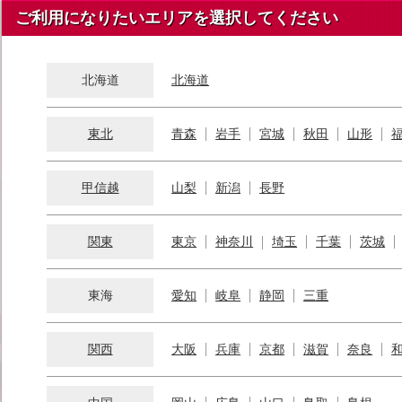
ご利用になりたいエリアを選択してください
北海道
北海道
東北
青森
岩手
宮城
秋田
山形
甲信越
山梨
新潟
長野
関東
東京
神奈川
埼玉
千葉
茨城
東海
愛知
岐阜
静岡
三重
関西
大阪
兵庫
京都
滋賀
奈良