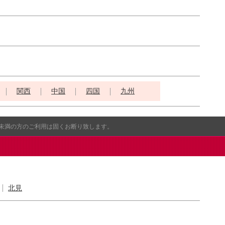
関西
中国
四国
九州
歳未満の方のご利用は固くお断り致します。
北見