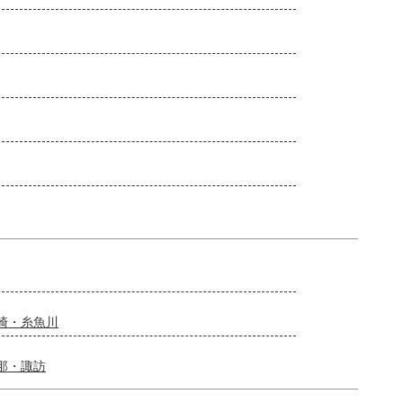
崎・糸魚川
那・諏訪