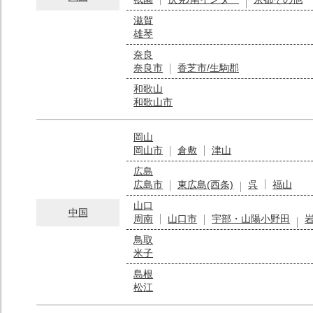
滋賀
雄琴
奈良
奈良市
香芝市/生駒郡
和歌山
和歌山市
岡山
岡山市
倉敷
津山
広島
広島市
東広島(西条)
呉
福山
山口
中国
周南
山口市
宇部・山陽小野田
鳥取
米子
島根
松江