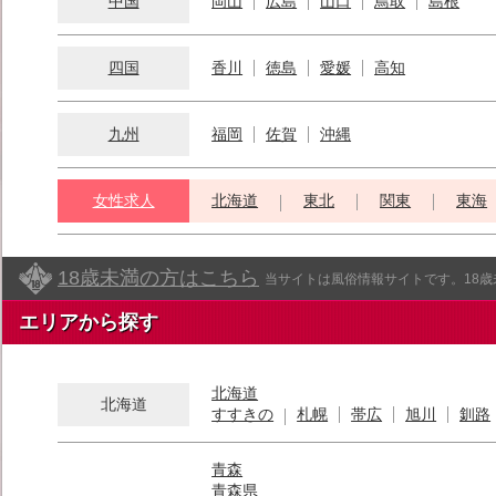
中国
岡山
広島
山口
鳥取
島根
四国
香川
徳島
愛媛
高知
九州
福岡
佐賀
沖縄
女性求人
北海道
東北
関東
東海
18歳未満の方はこちら
当サイトは風俗情報サイトです。18
エリアから探す
北海道
北海道
すすきの
札幌
帯広
旭川
釧路
青森
青森県