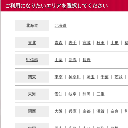
ご利用になりたいエリアを選択してください
北海道
北海道
東北
青森
岩手
宮城
秋田
山形
甲信越
山梨
新潟
長野
関東
東京
神奈川
埼玉
千葉
茨城
東海
愛知
岐阜
静岡
三重
関西
大阪
兵庫
京都
滋賀
奈良