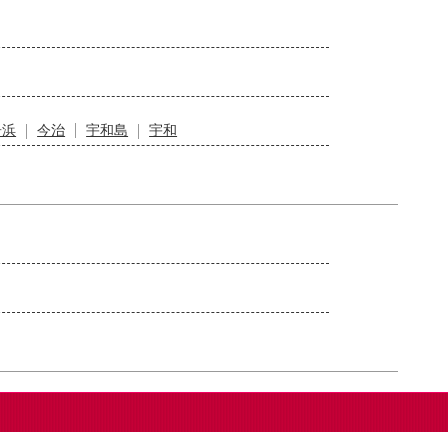
居浜
今治
宇和島
宇和