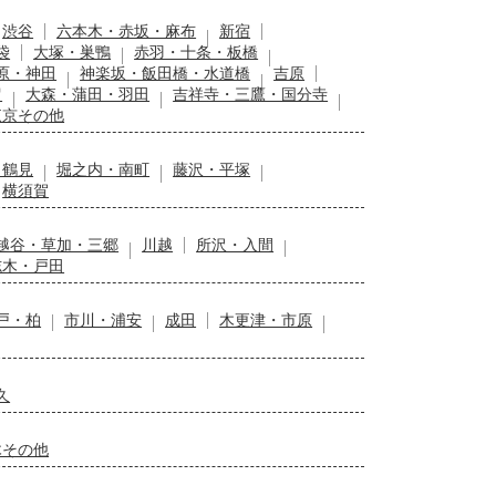
渋谷
六本木・赤坂・麻布
新宿
袋
大塚・巣鴨
赤羽・十条・板橋
原・神田
神楽坂・飯田橋・水道橋
吉原
留
大森・蒲田・羽田
吉祥寺・三鷹・国分寺
東京その他
・鶴見
堀之内・南町
藤沢・平塚
横須賀
越谷・草加・三郷
川越
所沢・入間
志木・戸田
戸・柏
市川・浦安
成田
木更津・市原
久
木その他