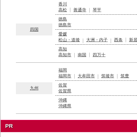
香川
高松
善通寺
琴平
徳島
徳島市
四国
愛媛
松山・道後
大洲・内子
西条
新
高知
高知市
南国
四万十
福岡
福岡市
大牟田市
筑後市
筑豊
佐賀
九州
佐賀県
沖縄
沖縄県
PR