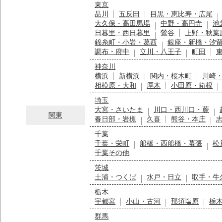
東京
品川
五反田
目黒・恵比寿・広尾
大久保・高田馬場
中野・高円寺
池
日暮里・西日暮里
鶯谷
上野・秋葉
錦糸町・小岩・葛西
銀座・新橋・汐
調布・府中
立川・八王子
町田
神奈川
横浜
新横浜
関内・桜木町
川崎
相模原・大和
厚木
小田原・箱根
埼玉
大宮・さいたま
川口・西川口・蕨
関東
春日部・岩槻
久喜
熊谷・本庄
千葉
千葉・栄町
船橋・西船橋・幕張
松
千葉その他
茨城
土浦・つくば
水戸・日立
取手・牛
栃木
宇都宮
小山・古河
那須塩原
栃
群馬