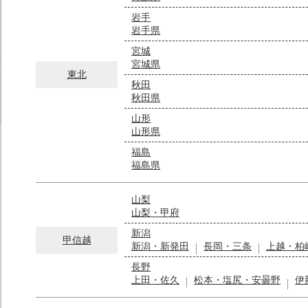
岩手
岩手県
宮城
宮城県
東北
秋田
秋田県
山形
山形県
福島
福島県
山梨
山梨・甲府
新潟
甲信越
新潟・新発田
長岡・三条
上越・柏
長野
上田・佐久
松本・塩尻・安曇野
伊