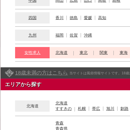
中国
岡山
広島
山口
鳥取
島根
四国
香川
徳島
愛媛
高知
九州
福岡
佐賀
沖縄
女性求人
北海道
東北
関東
東海
18歳未満の方はこちら
当サイトは風俗情報サイトです。18
エリアから探す
北海道
北海道
すすきの
札幌
帯広
旭川
釧路
青森
青森県