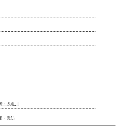
崎・糸魚川
那・諏訪