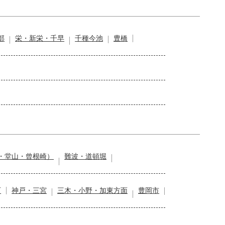
部
栄・新栄・千早
千種今池
豊橋
・堂山・曾根崎）
難波・道頓堀
石
神戸・三宮
三木・小野・加東方面
豊岡市