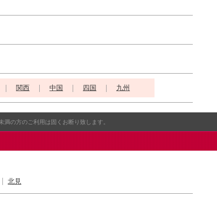
関西
中国
四国
九州
歳未満の方のご利用は固くお断り致します。
北見