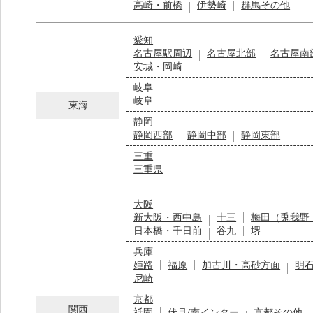
高崎・前橋
伊勢崎
群馬その他
愛知
名古屋駅周辺
名古屋北部
名古屋南
安城・岡崎
岐阜
岐阜
東海
静岡
静岡西部
静岡中部
静岡東部
三重
三重県
大阪
新大阪・西中島
十三
梅田（兎我野
日本橋・千日前
谷九
堺
兵庫
姫路
福原
加古川・高砂方面
明
尼崎
京都
関西
祇園
伏見/南インター
京都その他