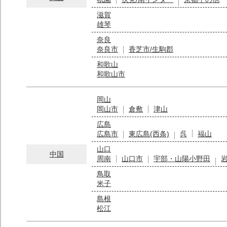
滋賀
雄琴
奈良
奈良市
香芝市/生駒郡
和歌山
和歌山市
岡山
岡山市
倉敷
津山
広島
広島市
東広島(西条)
呉
福山
山口
中国
周南
山口市
宇部・山陽小野田
鳥取
米子
島根
松江