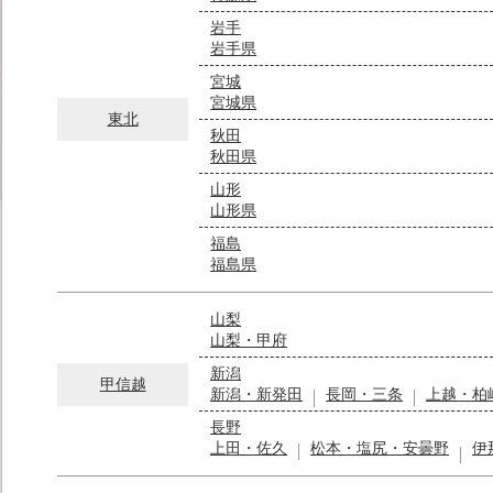
岩手
岩手県
宮城
宮城県
東北
秋田
秋田県
山形
山形県
福島
福島県
山梨
山梨・甲府
新潟
甲信越
新潟・新発田
長岡・三条
上越・柏
長野
上田・佐久
松本・塩尻・安曇野
伊