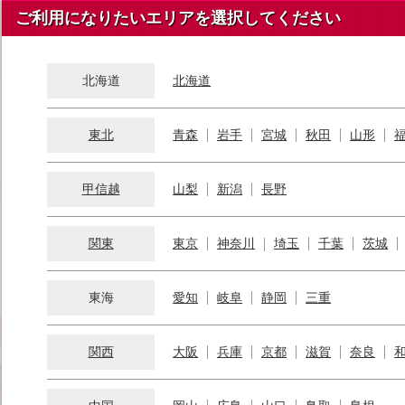
ご利用になりたいエリアを選択してください
北海道
北海道
東北
青森
岩手
宮城
秋田
山形
甲信越
山梨
新潟
長野
関東
東京
神奈川
埼玉
千葉
茨城
東海
愛知
岐阜
静岡
三重
関西
大阪
兵庫
京都
滋賀
奈良