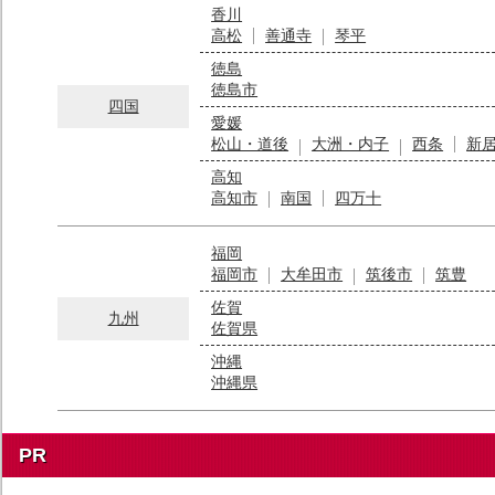
香川
高松
善通寺
琴平
徳島
徳島市
四国
愛媛
松山・道後
大洲・内子
西条
新
高知
高知市
南国
四万十
福岡
福岡市
大牟田市
筑後市
筑豊
佐賀
九州
佐賀県
沖縄
沖縄県
PR