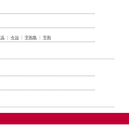
居浜
今治
宇和島
宇和