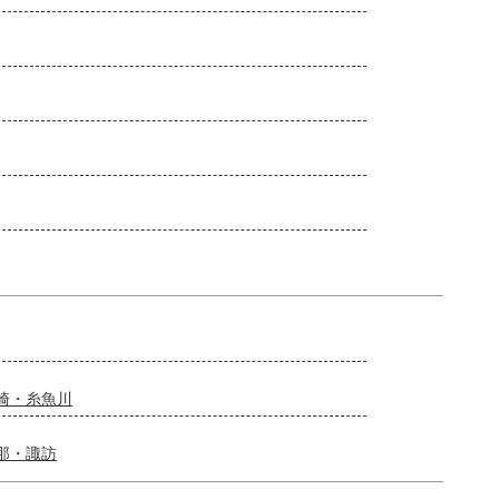
崎・糸魚川
那・諏訪