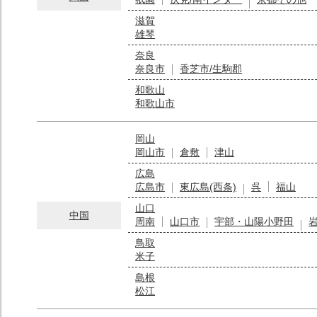
滋賀
雄琴
奈良
奈良市
香芝市/生駒郡
和歌山
和歌山市
岡山
岡山市
倉敷
津山
広島
広島市
東広島(西条)
呉
福山
山口
中国
周南
山口市
宇部・山陽小野田
鳥取
米子
島根
松江