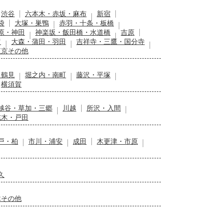
渋谷
六本木・赤坂・麻布
新宿
袋
大塚・巣鴨
赤羽・十条・板橋
原・神田
神楽坂・飯田橋・水道橋
吉原
留
大森・蒲田・羽田
吉祥寺・三鷹・国分寺
東京その他
・鶴見
堀之内・南町
藤沢・平塚
横須賀
越谷・草加・三郷
川越
所沢・入間
志木・戸田
戸・柏
市川・浦安
成田
木更津・市原
久
木その他