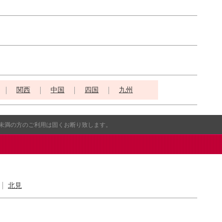
関西
中国
四国
九州
歳未満の方のご利用は固くお断り致します。
北見