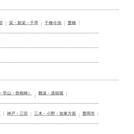
部
栄・新栄・千早
千種今池
豊橋
・堂山・曾根崎）
難波・道頓堀
石
神戸・三宮
三木・小野・加東方面
豊岡市