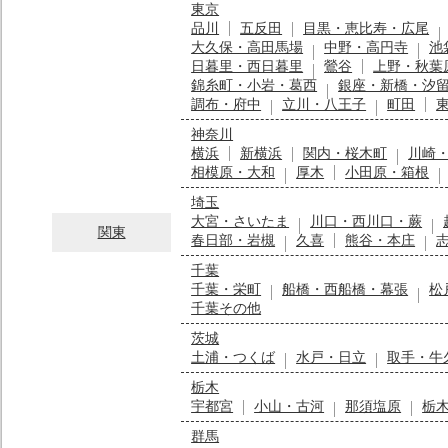
東京
品川
五反田
目黒・恵比寿・広尾
大久保・高田馬場
中野・高円寺
池
日暮里・西日暮里
鶯谷
上野・秋葉
錦糸町・小岩・葛西
銀座・新橋・汐
調布・府中
立川・八王子
町田
神奈川
横浜
新横浜
関内・桜木町
川崎
相模原・大和
厚木
小田原・箱根
埼玉
大宮・さいたま
川口・西川口・蕨
関東
春日部・岩槻
久喜
熊谷・本庄
千葉
千葉・栄町
船橋・西船橋・幕張
松
千葉その他
茨城
土浦・つくば
水戸・日立
取手・牛
栃木
宇都宮
小山・古河
那須塩原
栃
群馬