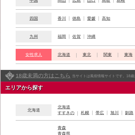
中国
岡山
広島
山口
鳥取
島根
四国
香川
徳島
愛媛
高知
九州
福岡
佐賀
沖縄
女性求人
北海道
東北
関東
東海
18歳未満の方はこちら
当サイトは風俗情報サイトです。18
エリアから探す
北海道
北海道
すすきの
札幌
帯広
旭川
釧路
青森
青森県