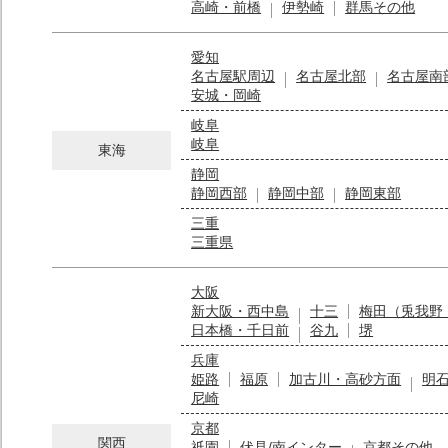
高崎・前橋
伊勢崎
群馬その他
愛知
名古屋駅周辺
名古屋北部
名古屋南
安城・岡崎
岐阜
岐阜
東海
静岡
静岡西部
静岡中部
静岡東部
三重
三重県
大阪
新大阪・西中島
十三
梅田（兎我野
日本橋・千日前
谷九
堺
兵庫
姫路
福原
加古川・高砂方面
明
尼崎
京都
関西
祇園
伏見/南インター
京都その他