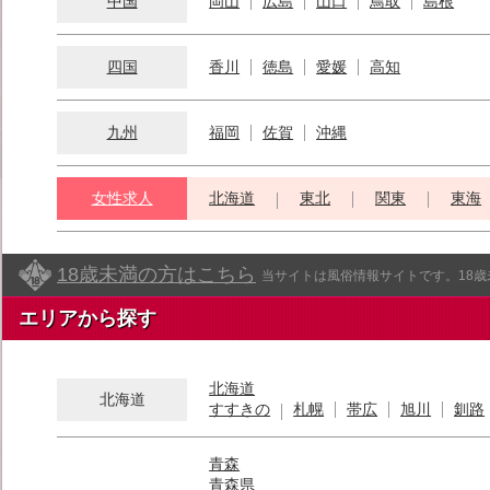
中国
岡山
広島
山口
鳥取
島根
四国
香川
徳島
愛媛
高知
九州
福岡
佐賀
沖縄
女性求人
北海道
東北
関東
東海
18歳未満の方はこちら
当サイトは風俗情報サイトです。18
エリアから探す
北海道
北海道
すすきの
札幌
帯広
旭川
釧路
青森
青森県