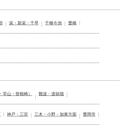
部
栄・新栄・千早
千種今池
豊橋
・堂山・曾根崎）
難波・道頓堀
石
神戸・三宮
三木・小野・加東方面
豊岡市