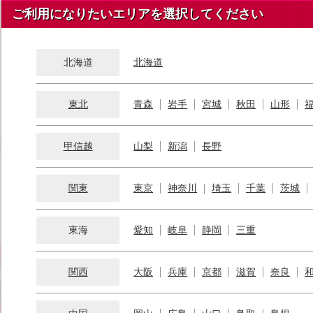
ご利用になりたいエリアを選択してください
北海道
北海道
東北
青森
岩手
宮城
秋田
山形
甲信越
山梨
新潟
長野
関東
東京
神奈川
埼玉
千葉
茨城
東海
愛知
岐阜
静岡
三重
関西
大阪
兵庫
京都
滋賀
奈良