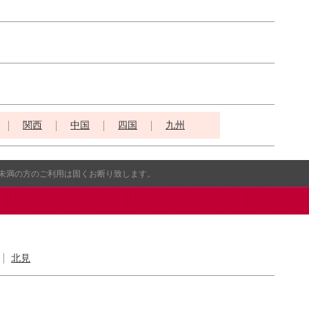
関西
中国
四国
九州
歳未満の方のご利用は固くお断り致します。
北見