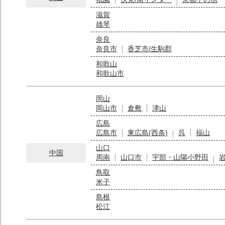
滋賀
雄琴
奈良
奈良市
香芝市/生駒郡
和歌山
和歌山市
岡山
岡山市
倉敷
津山
広島
広島市
東広島(西条)
呉
福山
山口
中国
周南
山口市
宇部・山陽小野田
鳥取
米子
島根
松江