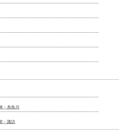
崎・糸魚川
那・諏訪