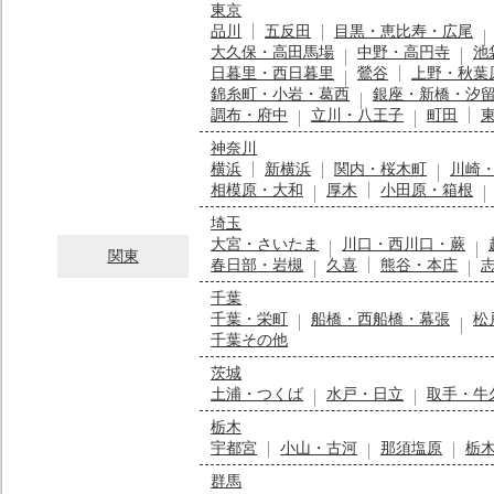
東京
品川
五反田
目黒・恵比寿・広尾
大久保・高田馬場
中野・高円寺
池
日暮里・西日暮里
鶯谷
上野・秋葉
錦糸町・小岩・葛西
銀座・新橋・汐
調布・府中
立川・八王子
町田
神奈川
横浜
新横浜
関内・桜木町
川崎
相模原・大和
厚木
小田原・箱根
埼玉
大宮・さいたま
川口・西川口・蕨
関東
春日部・岩槻
久喜
熊谷・本庄
千葉
千葉・栄町
船橋・西船橋・幕張
松
千葉その他
茨城
土浦・つくば
水戸・日立
取手・牛
栃木
宇都宮
小山・古河
那須塩原
栃
群馬