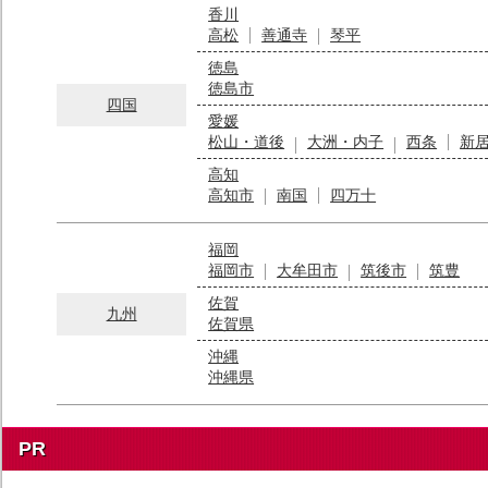
香川
高松
善通寺
琴平
徳島
徳島市
四国
愛媛
松山・道後
大洲・内子
西条
新
高知
高知市
南国
四万十
福岡
福岡市
大牟田市
筑後市
筑豊
佐賀
九州
佐賀県
沖縄
沖縄県
PR