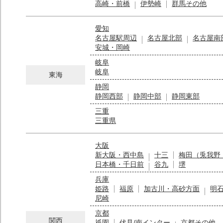
高崎・前橋
伊勢崎
群馬その他
愛知
名古屋駅周辺
名古屋北部
名古屋南
安城・岡崎
岐阜
岐阜
東海
静岡
静岡西部
静岡中部
静岡東部
三重
三重県
大阪
新大阪・西中島
十三
梅田（兎我野
日本橋・千日前
谷九
堺
兵庫
姫路
福原
加古川・高砂方面
明
尼崎
京都
関西
祇園
伏見/南インター
京都その他