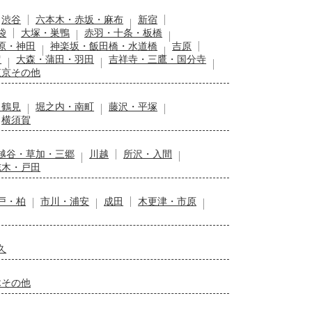
渋谷
六本木・赤坂・麻布
新宿
袋
大塚・巣鴨
赤羽・十条・板橋
原・神田
神楽坂・飯田橋・水道橋
吉原
留
大森・蒲田・羽田
吉祥寺・三鷹・国分寺
東京その他
・鶴見
堀之内・南町
藤沢・平塚
横須賀
越谷・草加・三郷
川越
所沢・入間
志木・戸田
戸・柏
市川・浦安
成田
木更津・市原
久
木その他