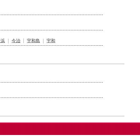
居浜
今治
宇和島
宇和