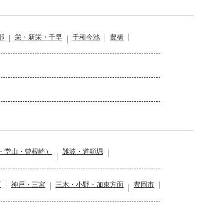
部
栄・新栄・千早
千種今池
豊橋
・堂山・曾根崎）
難波・道頓堀
石
神戸・三宮
三木・小野・加東方面
豊岡市