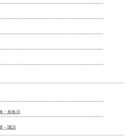
崎・糸魚川
那・諏訪