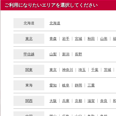
ご利用になりたいエリアを選択してください
北海道
北海道
東北
青森
岩手
宮城
秋田
山形
甲信越
山梨
新潟
長野
関東
東京
神奈川
埼玉
千葉
茨城
東海
愛知
岐阜
静岡
三重
関西
大阪
兵庫
京都
滋賀
奈良