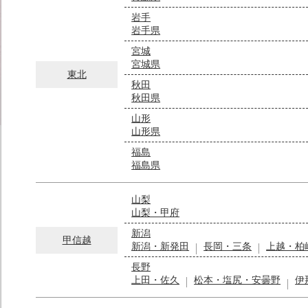
岩手
岩手県
宮城
宮城県
東北
秋田
秋田県
山形
山形県
福島
福島県
山梨
山梨・甲府
新潟
甲信越
新潟・新発田
長岡・三条
上越・柏
長野
上田・佐久
松本・塩尻・安曇野
伊