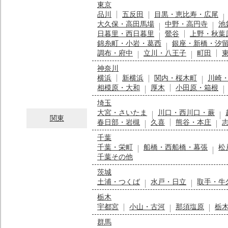
東京
品川
五反田
目黒・恵比寿・広尾
大久保・高田馬場
中野・高円寺
池
日暮里・西日暮里
鶯谷
上野・秋葉
錦糸町・小岩・葛西
銀座・新橋・汐
調布・府中
立川・八王子
町田
神奈川
横浜
新横浜
関内・桜木町
川崎
相模原・大和
厚木
小田原・箱根
埼玉
大宮・さいたま
川口・西川口・蕨
関東
春日部・岩槻
久喜
熊谷・本庄
千葉
千葉・栄町
船橋・西船橋・幕張
松
千葉その他
茨城
土浦・つくば
水戸・日立
取手・牛
栃木
宇都宮
小山・古河
那須塩原
栃
群馬