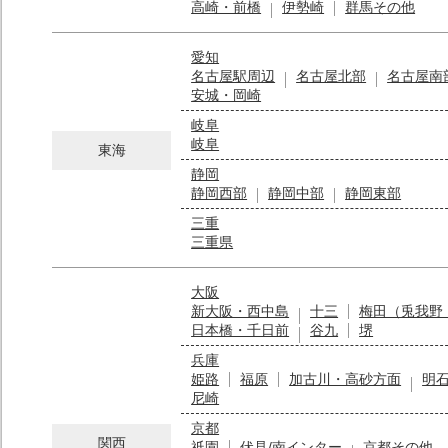
高崎・前橋
伊勢崎
群馬その他
愛知
名古屋駅周辺
名古屋北部
名古屋南
安城・岡崎
岐阜
岐阜
東海
静岡
静岡西部
静岡中部
静岡東部
三重
三重県
大阪
新大阪・西中島
十三
梅田（兎我野
日本橋・千日前
谷九
堺
兵庫
姫路
福原
加古川・高砂方面
明
尼崎
京都
関西
祇園
伏見/南インター
京都その他