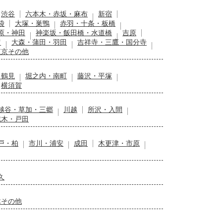
渋谷
六本木・赤坂・麻布
新宿
袋
大塚・巣鴨
赤羽・十条・板橋
原・神田
神楽坂・飯田橋・水道橋
吉原
留
大森・蒲田・羽田
吉祥寺・三鷹・国分寺
東京その他
・鶴見
堀之内・南町
藤沢・平塚
横須賀
越谷・草加・三郷
川越
所沢・入間
志木・戸田
戸・柏
市川・浦安
成田
木更津・市原
久
木その他