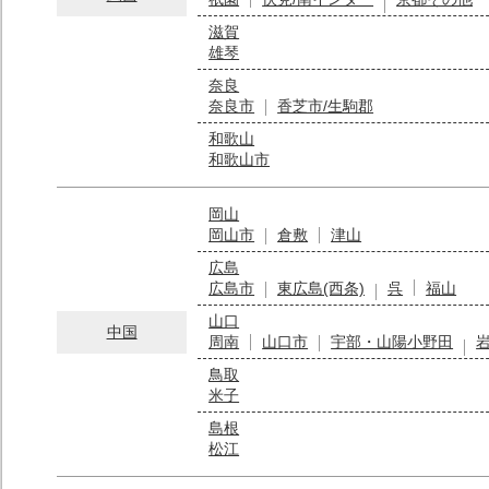
滋賀
雄琴
奈良
奈良市
香芝市/生駒郡
和歌山
和歌山市
岡山
岡山市
倉敷
津山
広島
広島市
東広島(西条)
呉
福山
山口
中国
周南
山口市
宇部・山陽小野田
鳥取
米子
島根
松江