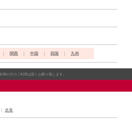
関西
中国
四国
九州
歳未満の方のご利用は固くお断り致します。
北見