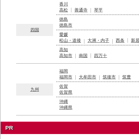
香川
高松
善通寺
琴平
徳島
徳島市
四国
愛媛
松山・道後
大洲・内子
西条
新
高知
高知市
南国
四万十
福岡
福岡市
大牟田市
筑後市
筑豊
佐賀
九州
佐賀県
沖縄
沖縄県
PR