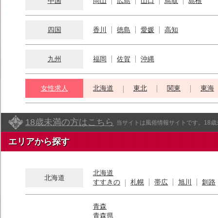
中国
岡山
広島
山口
鳥取
島根
四国
香川
徳島
愛媛
高知
九州
福岡
佐賀
沖縄
女性求人
北海道
東北
関東
東海
18歳未満の方はこちら
当サイトは風俗情報サイトです。18
エリアから探す
北海道
北海道
すすきの
札幌
帯広
旭川
釧路
青森
青森県