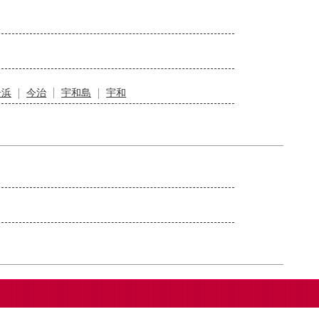
居浜
今治
宇和島
宇和