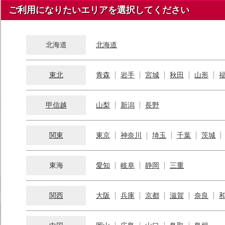
ご利用になりたいエリアを選択してください
北海道
北海道
東北
青森
岩手
宮城
秋田
山形
甲信越
山梨
新潟
長野
関東
東京
神奈川
埼玉
千葉
茨城
東海
愛知
岐阜
静岡
三重
関西
大阪
兵庫
京都
滋賀
奈良