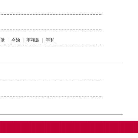
居浜
今治
宇和島
宇和