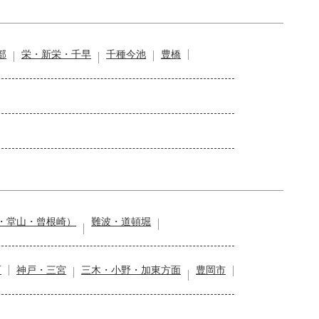
部
栄・新栄・千早
千種今池
豊橋
・堂山・曾根崎）
難波・道頓堀
石
神戸・三宮
三木・小野・加東方面
豊岡市