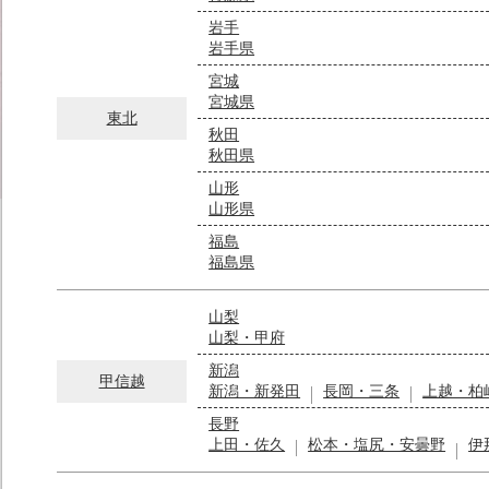
岩手
岩手県
宮城
宮城県
東北
秋田
秋田県
山形
山形県
福島
福島県
山梨
山梨・甲府
新潟
甲信越
新潟・新発田
長岡・三条
上越・柏
長野
上田・佐久
松本・塩尻・安曇野
伊