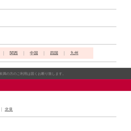
関西
中国
四国
九州
歳未満の方のご利用は固くお断り致します。
北見