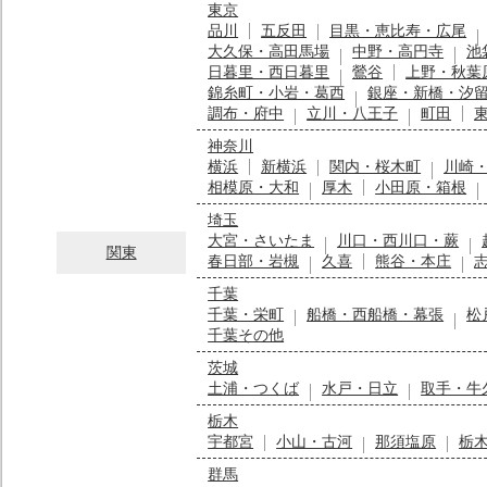
東京
品川
五反田
目黒・恵比寿・広尾
大久保・高田馬場
中野・高円寺
池
日暮里・西日暮里
鶯谷
上野・秋葉
錦糸町・小岩・葛西
銀座・新橋・汐
調布・府中
立川・八王子
町田
神奈川
横浜
新横浜
関内・桜木町
川崎
相模原・大和
厚木
小田原・箱根
埼玉
大宮・さいたま
川口・西川口・蕨
関東
春日部・岩槻
久喜
熊谷・本庄
千葉
千葉・栄町
船橋・西船橋・幕張
松
千葉その他
茨城
土浦・つくば
水戸・日立
取手・牛
栃木
宇都宮
小山・古河
那須塩原
栃
群馬