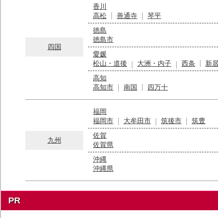
香川
高松
善通寺
琴平
徳島
徳島市
四国
愛媛
松山・道後
大洲・内子
西条
新
高知
高知市
南国
四万十
福岡
福岡市
大牟田市
筑後市
筑豊
佐賀
九州
佐賀県
沖縄
沖縄県
PR