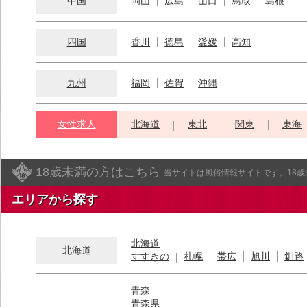
中国
岡山
広島
山口
鳥取
島根
四国
香川
徳島
愛媛
高知
九州
福岡
佐賀
沖縄
女性求人
北海道
東北
関東
東海
18歳未満の方はこちら
当サイトは風俗情報サイトです。18
エリアから探す
北海道
北海道
すすきの
札幌
帯広
旭川
釧路
青森
青森県