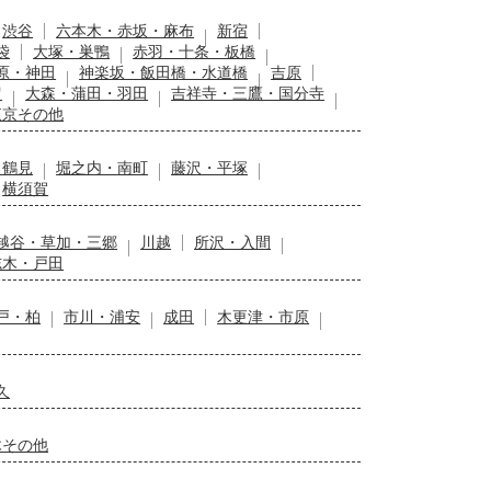
渋谷
六本木・赤坂・麻布
新宿
袋
大塚・巣鴨
赤羽・十条・板橋
原・神田
神楽坂・飯田橋・水道橋
吉原
留
大森・蒲田・羽田
吉祥寺・三鷹・国分寺
東京その他
・鶴見
堀之内・南町
藤沢・平塚
横須賀
越谷・草加・三郷
川越
所沢・入間
志木・戸田
戸・柏
市川・浦安
成田
木更津・市原
久
木その他