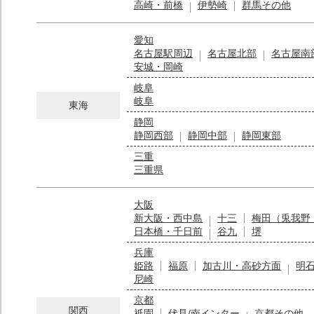
高崎・前橋
伊勢崎
群馬その他
愛知
名古屋駅周辺
名古屋北部
名古屋南
安城・岡崎
岐阜
岐阜
東海
静岡
静岡西部
静岡中部
静岡東部
三重
三重県
大阪
新大阪・西中島
十三
梅田（兎我野
日本橋・千日前
谷九
堺
兵庫
姫路
福原
加古川・高砂方面
明
尼崎
京都
関西
祇園
伏見/南インター
京都その他