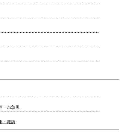
崎・糸魚川
那・諏訪