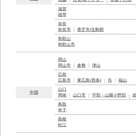
滋賀
雄琴
奈良
奈良市
香芝市/生駒郡
和歌山
和歌山市
岡山
岡山市
倉敷
津山
広島
広島市
東広島(西条)
呉
福山
山口
中国
周南
山口市
宇部・山陽小野田
鳥取
米子
島根
松江