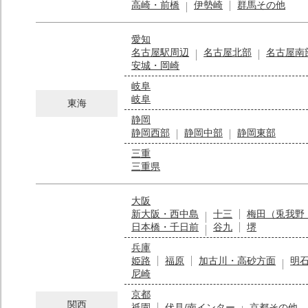
高崎・前橋
伊勢崎
群馬その他
愛知
名古屋駅周辺
名古屋北部
名古屋南
安城・岡崎
岐阜
岐阜
東海
静岡
静岡西部
静岡中部
静岡東部
三重
三重県
大阪
新大阪・西中島
十三
梅田（兎我野
日本橋・千日前
谷九
堺
兵庫
姫路
福原
加古川・高砂方面
明
尼崎
京都
関西
祇園
伏見/南インター
京都その他