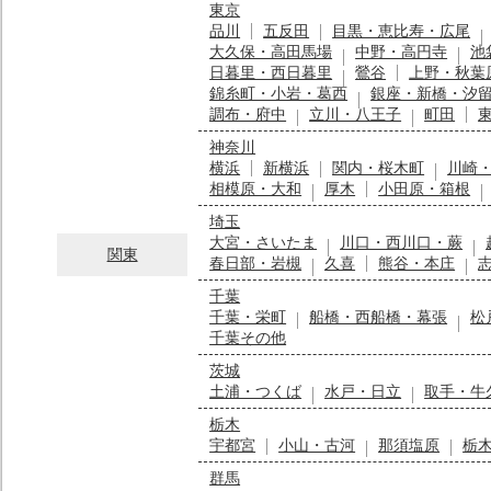
東京
品川
五反田
目黒・恵比寿・広尾
大久保・高田馬場
中野・高円寺
池
日暮里・西日暮里
鶯谷
上野・秋葉
錦糸町・小岩・葛西
銀座・新橋・汐
調布・府中
立川・八王子
町田
神奈川
横浜
新横浜
関内・桜木町
川崎
相模原・大和
厚木
小田原・箱根
埼玉
大宮・さいたま
川口・西川口・蕨
関東
春日部・岩槻
久喜
熊谷・本庄
千葉
千葉・栄町
船橋・西船橋・幕張
松
千葉その他
茨城
土浦・つくば
水戸・日立
取手・牛
栃木
宇都宮
小山・古河
那須塩原
栃
群馬