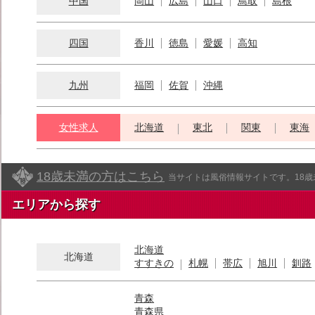
中国
岡山
広島
山口
鳥取
島根
四国
香川
徳島
愛媛
高知
九州
福岡
佐賀
沖縄
女性求人
北海道
東北
関東
東海
18歳未満の方はこちら
当サイトは風俗情報サイトです。18
エリアから探す
北海道
北海道
すすきの
札幌
帯広
旭川
釧路
青森
青森県