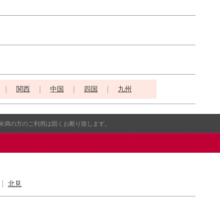
関西
中国
四国
九州
歳未満の方のご利用は固くお断り致します。
北見