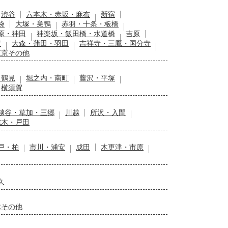
渋谷
六本木・赤坂・麻布
新宿
袋
大塚・巣鴨
赤羽・十条・板橋
原・神田
神楽坂・飯田橋・水道橋
吉原
留
大森・蒲田・羽田
吉祥寺・三鷹・国分寺
東京その他
・鶴見
堀之内・南町
藤沢・平塚
横須賀
越谷・草加・三郷
川越
所沢・入間
志木・戸田
戸・柏
市川・浦安
成田
木更津・市原
久
木その他