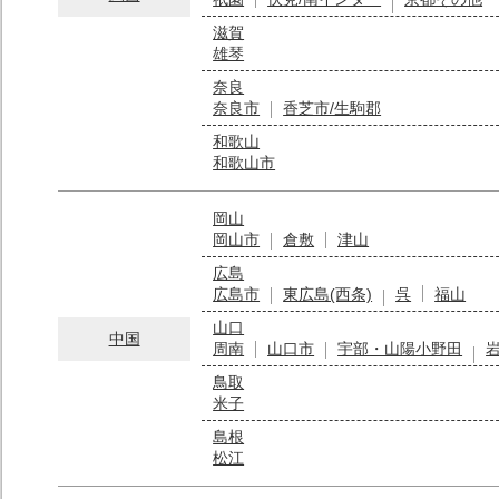
滋賀
雄琴
奈良
奈良市
香芝市/生駒郡
和歌山
和歌山市
岡山
岡山市
倉敷
津山
広島
広島市
東広島(西条)
呉
福山
山口
中国
周南
山口市
宇部・山陽小野田
鳥取
米子
島根
松江