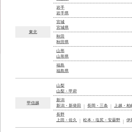
岩手
岩手県
宮城
宮城県
東北
秋田
秋田県
山形
山形県
福島
福島県
山梨
山梨・甲府
新潟
甲信越
新潟・新発田
長岡・三条
上越・柏
長野
上田・佐久
松本・塩尻・安曇野
伊