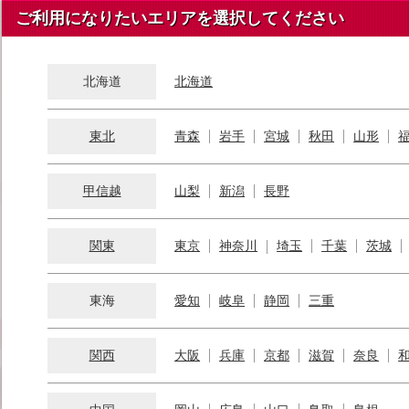
ご利用になりたいエリアを選択してください
北海道
北海道
東北
青森
岩手
宮城
秋田
山形
甲信越
山梨
新潟
長野
関東
東京
神奈川
埼玉
千葉
茨城
東海
愛知
岐阜
静岡
三重
関西
大阪
兵庫
京都
滋賀
奈良