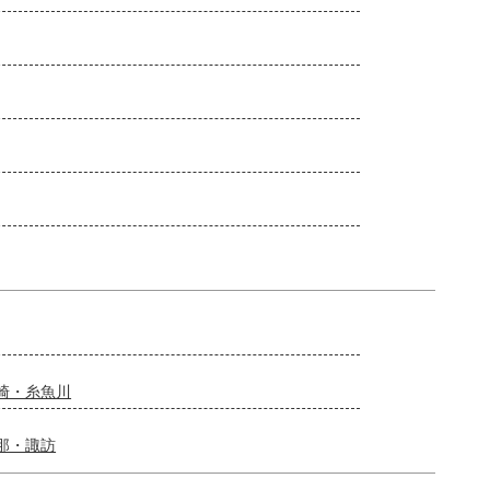
崎・糸魚川
那・諏訪