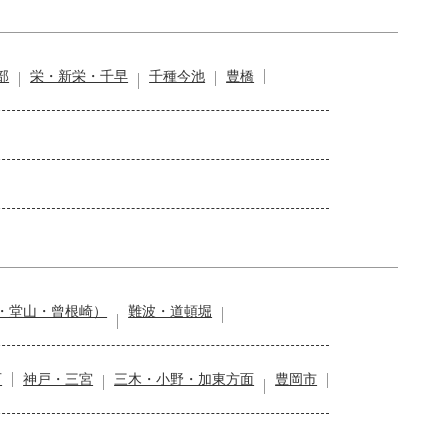
部
栄・新栄・千早
千種今池
豊橋
・堂山・曾根崎）
難波・道頓堀
石
神戸・三宮
三木・小野・加東方面
豊岡市