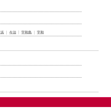
居浜
今治
宇和島
宇和