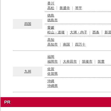
香川
高松
善通寺
琴平
徳島
徳島市
四国
愛媛
松山・道後
大洲・内子
西条
新
高知
高知市
南国
四万十
福岡
福岡市
大牟田市
筑後市
筑豊
佐賀
九州
佐賀県
沖縄
沖縄県
PR