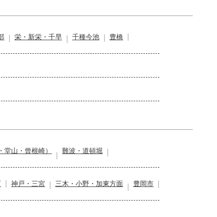
部
栄・新栄・千早
千種今池
豊橋
・堂山・曾根崎）
難波・道頓堀
石
神戸・三宮
三木・小野・加東方面
豊岡市