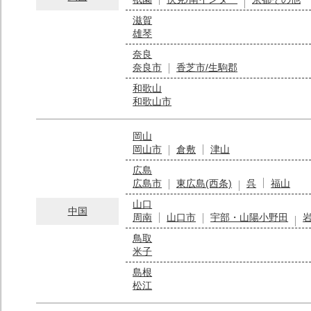
滋賀
雄琴
奈良
奈良市
香芝市/生駒郡
和歌山
和歌山市
岡山
岡山市
倉敷
津山
広島
広島市
東広島(西条)
呉
福山
山口
中国
周南
山口市
宇部・山陽小野田
鳥取
米子
島根
松江