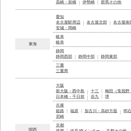
高崎・前橋
伊勢崎
群馬その他
愛知
名古屋駅周辺
名古屋北部
名古屋南
安城・岡崎
岐阜
岐阜
東海
静岡
静岡西部
静岡中部
静岡東部
三重
三重県
大阪
新大阪・西中島
十三
梅田（兎我野
日本橋・千日前
谷九
堺
兵庫
姫路
福原
加古川・高砂方面
明
尼崎
京都
関西
祇園
伏見/南インター
京都その他