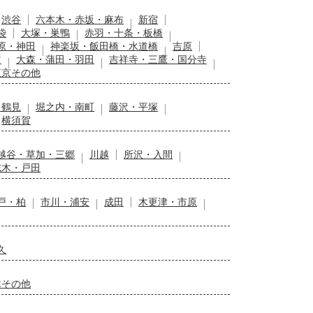
渋谷
六本木・赤坂・麻布
新宿
袋
大塚・巣鴨
赤羽・十条・板橋
原・神田
神楽坂・飯田橋・水道橋
吉原
留
大森・蒲田・羽田
吉祥寺・三鷹・国分寺
東京その他
・鶴見
堀之内・南町
藤沢・平塚
横須賀
越谷・草加・三郷
川越
所沢・入間
志木・戸田
戸・柏
市川・浦安
成田
木更津・市原
久
木その他