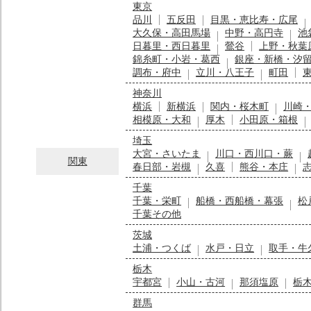
東京
品川
五反田
目黒・恵比寿・広尾
大久保・高田馬場
中野・高円寺
池
日暮里・西日暮里
鶯谷
上野・秋葉
錦糸町・小岩・葛西
銀座・新橋・汐
調布・府中
立川・八王子
町田
神奈川
横浜
新横浜
関内・桜木町
川崎
相模原・大和
厚木
小田原・箱根
埼玉
大宮・さいたま
川口・西川口・蕨
関東
春日部・岩槻
久喜
熊谷・本庄
千葉
千葉・栄町
船橋・西船橋・幕張
松
千葉その他
茨城
土浦・つくば
水戸・日立
取手・牛
栃木
宇都宮
小山・古河
那須塩原
栃
群馬