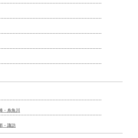
崎・糸魚川
那・諏訪