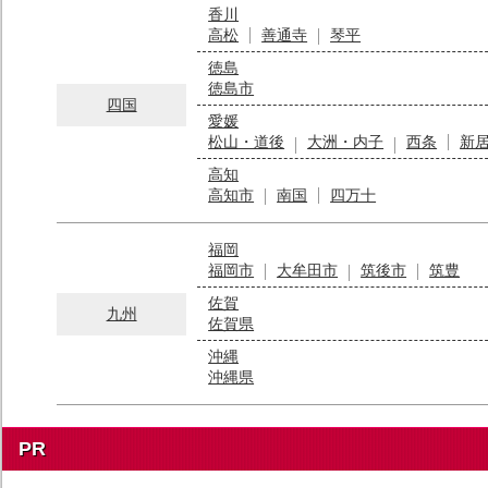
香川
高松
善通寺
琴平
徳島
徳島市
四国
愛媛
松山・道後
大洲・内子
西条
新
高知
高知市
南国
四万十
福岡
福岡市
大牟田市
筑後市
筑豊
佐賀
九州
佐賀県
沖縄
沖縄県
PR