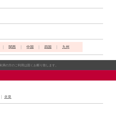
関西
中国
四国
九州
歳未満の方のご利用は固くお断り致します。
北見