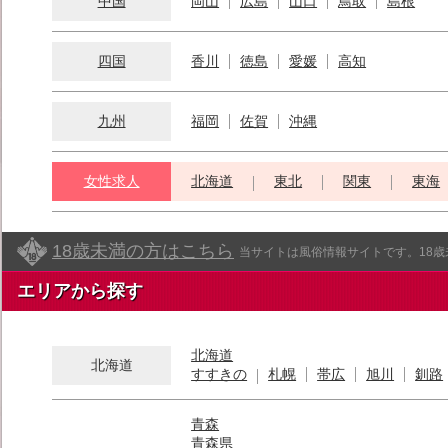
中国
岡山
広島
山口
鳥取
島根
四国
香川
徳島
愛媛
高知
九州
福岡
佐賀
沖縄
女性求人
北海道
東北
関東
東海
18歳未満の方はこちら
当サイトは風俗情報サイトです。18
エリアから探す
北海道
北海道
すすきの
札幌
帯広
旭川
釧路
青森
青森県