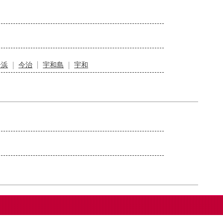
居浜
今治
宇和島
宇和