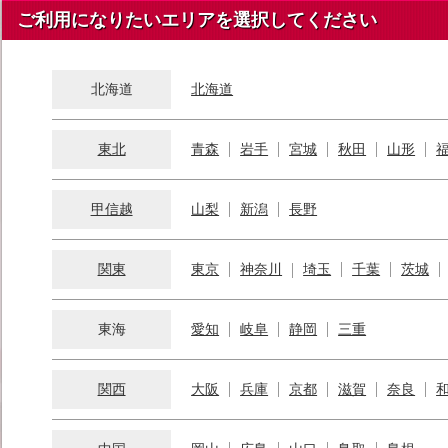
ご利用になりたいエリアを選択してください
北海道
北海道
東北
青森
岩手
宮城
秋田
山形
甲信越
山梨
新潟
長野
関東
東京
神奈川
埼玉
千葉
茨城
東海
愛知
岐阜
静岡
三重
関西
大阪
兵庫
京都
滋賀
奈良