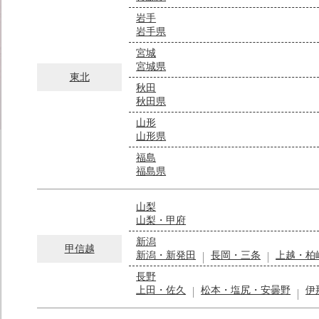
岩手
岩手県
宮城
宮城県
東北
秋田
秋田県
山形
山形県
福島
福島県
山梨
山梨・甲府
新潟
甲信越
新潟・新発田
長岡・三条
上越・柏
長野
上田・佐久
松本・塩尻・安曇野
伊