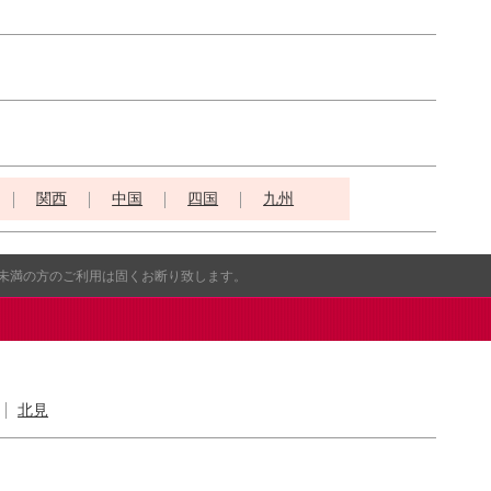
関西
中国
四国
九州
歳未満の方のご利用は固くお断り致します。
北見