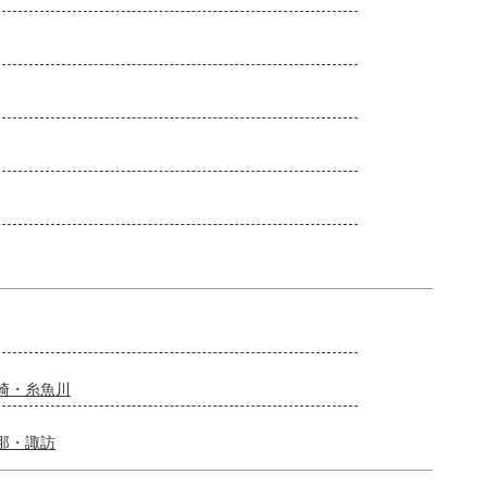
崎・糸魚川
那・諏訪