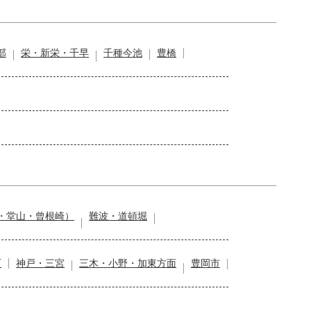
部
栄・新栄・千早
千種今池
豊橋
・堂山・曾根崎）
難波・道頓堀
石
神戸・三宮
三木・小野・加東方面
豊岡市