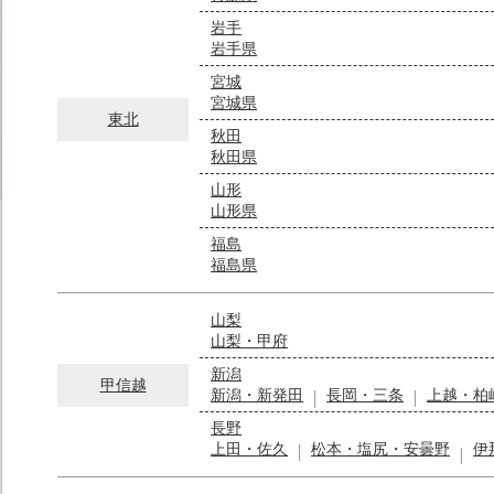
岩手
岩手県
宮城
宮城県
東北
秋田
秋田県
山形
山形県
福島
福島県
山梨
山梨・甲府
新潟
甲信越
新潟・新発田
長岡・三条
上越・柏
長野
上田・佐久
松本・塩尻・安曇野
伊