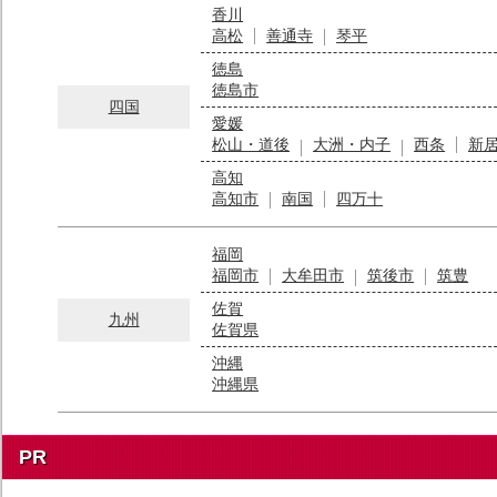
香川
高松
善通寺
琴平
徳島
徳島市
四国
愛媛
松山・道後
大洲・内子
西条
新
高知
高知市
南国
四万十
福岡
福岡市
大牟田市
筑後市
筑豊
佐賀
九州
佐賀県
沖縄
沖縄県
PR