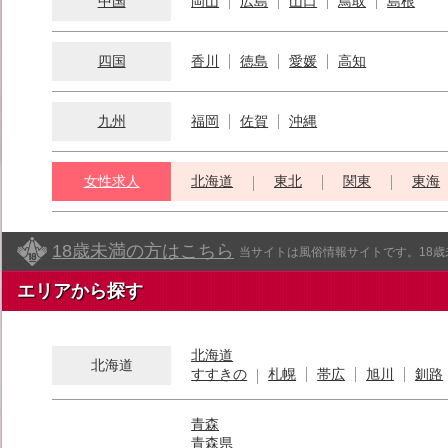
中国
岡山
広島
山口
鳥取
島根
四国
香川
徳島
愛媛
高知
九州
福岡
佐賀
沖縄
女性求人
北海道
東北
関東
東海
18歳未満の方はこちら
当サイトは風俗情報サイトです。18
エリアから探す
北海道
北海道
すすきの
札幌
帯広
旭川
釧路
青森
青森県