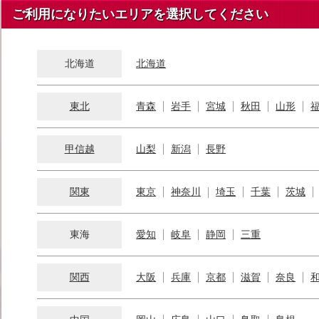
ご利用になりたいエリアを選択してください
北海道
北海道
東北
青森
岩手
宮城
秋田
山形
甲信越
山梨
新潟
長野
関東
東京
神奈川
埼玉
千葉
茨城
東海
愛知
岐阜
静岡
三重
関西
大阪
兵庫
京都
滋賀
奈良