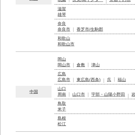
滋賀
雄琴
奈良
奈良市
香芝市/生駒郡
和歌山
和歌山市
岡山
岡山市
倉敷
津山
広島
広島市
東広島(西条)
呉
福山
山口
中国
周南
山口市
宇部・山陽小野田
鳥取
米子
島根
松江