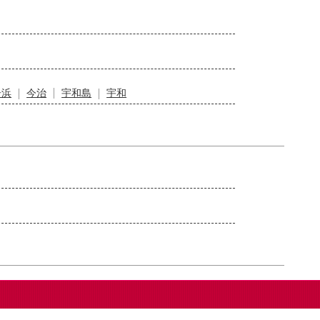
居浜
今治
宇和島
宇和