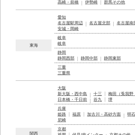
高崎・前橋
伊勢崎
群馬その他
愛知
名古屋駅周辺
名古屋北部
名古屋南
安城・岡崎
岐阜
岐阜
東海
静岡
静岡西部
静岡中部
静岡東部
三重
三重県
大阪
新大阪・西中島
十三
梅田（兎我野
日本橋・千日前
谷九
堺
兵庫
姫路
福原
加古川・高砂方面
明
尼崎
京都
関西
祇園
伏見/南インター
京都その他