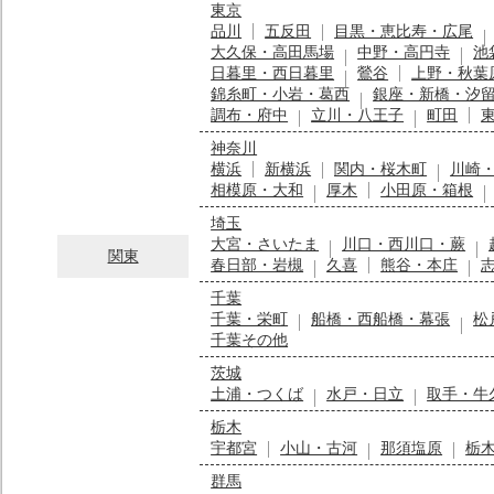
東京
品川
五反田
目黒・恵比寿・広尾
大久保・高田馬場
中野・高円寺
池
日暮里・西日暮里
鶯谷
上野・秋葉
錦糸町・小岩・葛西
銀座・新橋・汐
調布・府中
立川・八王子
町田
神奈川
横浜
新横浜
関内・桜木町
川崎
相模原・大和
厚木
小田原・箱根
埼玉
大宮・さいたま
川口・西川口・蕨
関東
春日部・岩槻
久喜
熊谷・本庄
千葉
千葉・栄町
船橋・西船橋・幕張
松
千葉その他
茨城
土浦・つくば
水戸・日立
取手・牛
栃木
宇都宮
小山・古河
那須塩原
栃
群馬