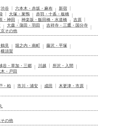
渋谷
六本木・赤坂・麻布
新宿
袋
大塚・巣鴨
赤羽・十条・板橋
原・神田
神楽坂・飯田橋・水道橋
吉原
留
大森・蒲田・羽田
吉祥寺・三鷹・国分寺
東京その他
・鶴見
堀之内・南町
藤沢・平塚
横須賀
越谷・草加・三郷
川越
所沢・入間
志木・戸田
戸・柏
市川・浦安
成田
木更津・市原
久
木その他