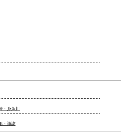
崎・糸魚川
那・諏訪