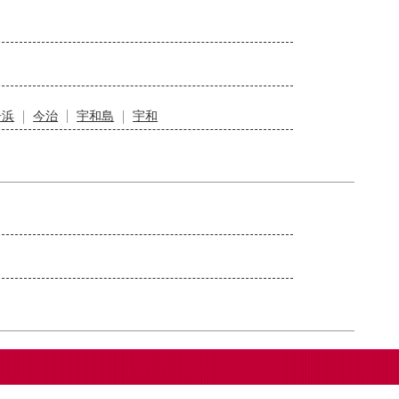
居浜
今治
宇和島
宇和