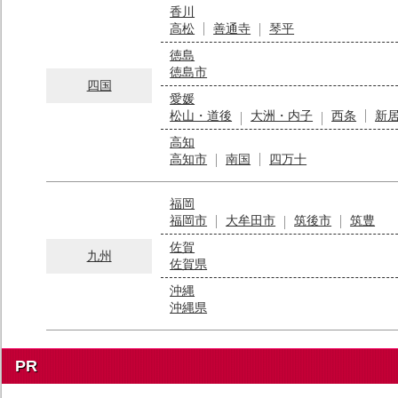
香川
高松
善通寺
琴平
徳島
徳島市
四国
愛媛
松山・道後
大洲・内子
西条
新
高知
高知市
南国
四万十
福岡
福岡市
大牟田市
筑後市
筑豊
佐賀
九州
佐賀県
沖縄
沖縄県
PR