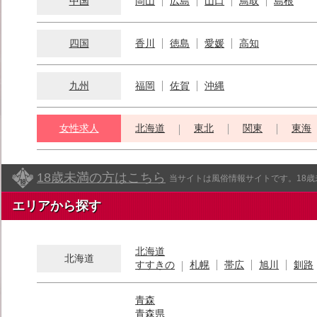
中国
岡山
広島
山口
鳥取
島根
四国
香川
徳島
愛媛
高知
九州
福岡
佐賀
沖縄
女性求人
北海道
東北
関東
東海
18歳未満の方はこちら
当サイトは風俗情報サイトです。18
エリアから探す
北海道
北海道
すすきの
札幌
帯広
旭川
釧路
青森
青森県