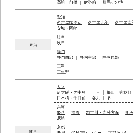
高崎・前橋
伊勢崎
群馬その他
愛知
名古屋駅周辺
名古屋北部
名古屋南
安城・岡崎
岐阜
岐阜
東海
静岡
静岡西部
静岡中部
静岡東部
三重
三重県
大阪
新大阪・西中島
十三
梅田（兎我野
日本橋・千日前
谷九
堺
兵庫
姫路
福原
加古川・高砂方面
明
尼崎
京都
関西
祇園
伏見/南インター
京都その他