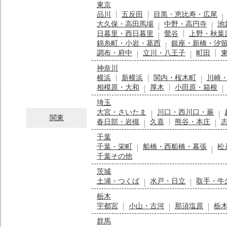
東京
品川
五反田
目黒・恵比寿・広尾
大久保・高田馬場
中野・高円寺
池
日暮里・西日暮里
鶯谷
上野・秋葉
錦糸町・小岩・葛西
銀座・新橋・汐
調布・府中
立川・八王子
町田
神奈川
横浜
新横浜
関内・桜木町
川崎
相模原・大和
厚木
小田原・箱根
埼玉
大宮・さいたま
川口・西川口・蕨
関東
春日部・岩槻
久喜
熊谷・本庄
千葉
千葉・栄町
船橋・西船橋・幕張
松
千葉その他
茨城
土浦・つくば
水戸・日立
取手・牛
栃木
宇都宮
小山・古河
那須塩原
栃
群馬