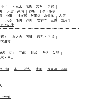
渋谷
六本木・赤坂・麻布
新宿
袋
大塚・巣鴨
赤羽・十条・板橋
原・神田
神楽坂・飯田橋・水道橋
吉原
留
大森・蒲田・羽田
吉祥寺・三鷹・国分寺
東京その他
・鶴見
堀之内・南町
藤沢・平塚
横須賀
越谷・草加・三郷
川越
所沢・入間
志木・戸田
戸・柏
市川・浦安
成田
木更津・市原
久
木その他