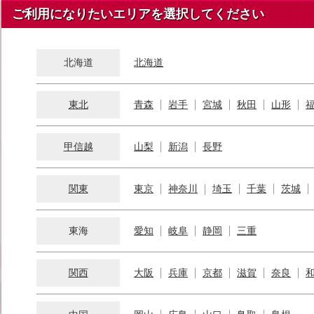
ご利用になりたいエリアを選択してください
北海道
北海道
東北
青森
岩手
宮城
秋田
山形
甲信越
山梨
新潟
長野
関東
東京
神奈川
埼玉
千葉
茨城
東海
愛知
岐阜
静岡
三重
関西
大阪
兵庫
京都
滋賀
奈良