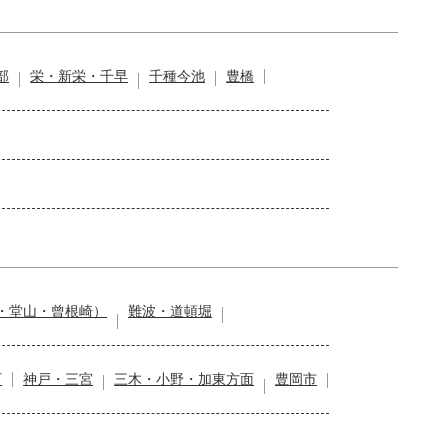
部
栄・新栄・千早
千種今池
豊橋
・堂山・曾根崎）
難波・道頓堀
石
神戸・三宮
三木・小野・加東方面
豊岡市