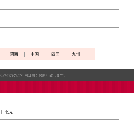
関西
中国
四国
九州
歳未満の方のご利用は固くお断り致します。
北見