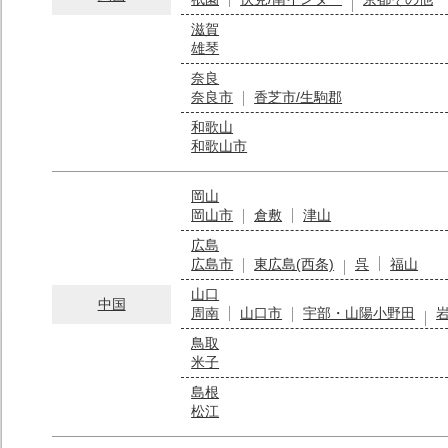
滋賀
雄琴
奈良
奈良市
香芝市/生駒郡
和歌山
和歌山市
岡山
岡山市
倉敷
津山
広島
広島市
東広島(西条)
呉
福山
山口
中国
周南
山口市
宇部・山陽小野田
鳥取
米子
島根
松江