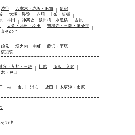
渋谷
六本木・赤坂・麻布
新宿
袋
大塚・巣鴨
赤羽・十条・板橋
原・神田
神楽坂・飯田橋・水道橋
吉原
留
大森・蒲田・羽田
吉祥寺・三鷹・国分寺
東京その他
・鶴見
堀之内・南町
藤沢・平塚
横須賀
越谷・草加・三郷
川越
所沢・入間
志木・戸田
戸・柏
市川・浦安
成田
木更津・市原
久
木その他