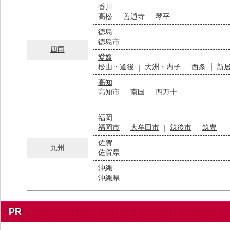
香川
高松
善通寺
琴平
徳島
徳島市
四国
愛媛
松山・道後
大洲・内子
西条
新
高知
高知市
南国
四万十
福岡
福岡市
大牟田市
筑後市
筑豊
佐賀
九州
佐賀県
沖縄
沖縄県
PR