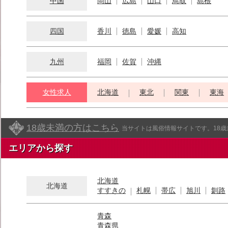
中国
岡山
広島
山口
鳥取
島根
四国
香川
徳島
愛媛
高知
九州
福岡
佐賀
沖縄
女性求人
北海道
東北
関東
東海
18歳未満の方はこちら
当サイトは風俗情報サイトです。18
エリアから探す
北海道
北海道
すすきの
札幌
帯広
旭川
釧路
青森
青森県