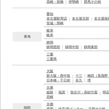
高崎・前橋
伊勢崎
群馬その他
愛知
名古屋駅周辺
名古屋北部
名古屋南
安城・岡崎
岐阜
岐阜
東海
静岡
静岡西部
静岡中部
静岡東部
三重
三重県
大阪
新大阪・西中島
十三
梅田（兎我野
日本橋・千日前
谷九
堺
兵庫
姫路
福原
加古川・高砂方面
明
尼崎
京都
関西
祇園
伏見/南インター
京都その他