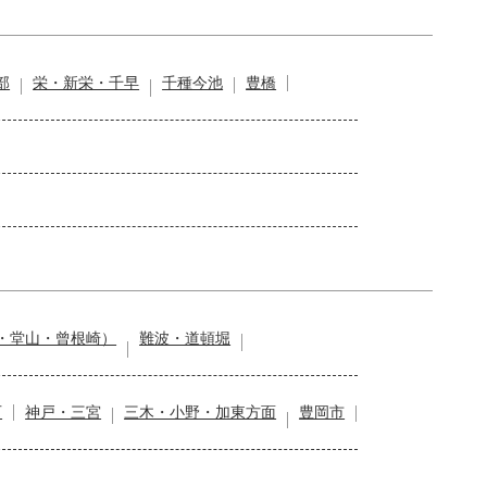
部
栄・新栄・千早
千種今池
豊橋
・堂山・曾根崎）
難波・道頓堀
石
神戸・三宮
三木・小野・加東方面
豊岡市