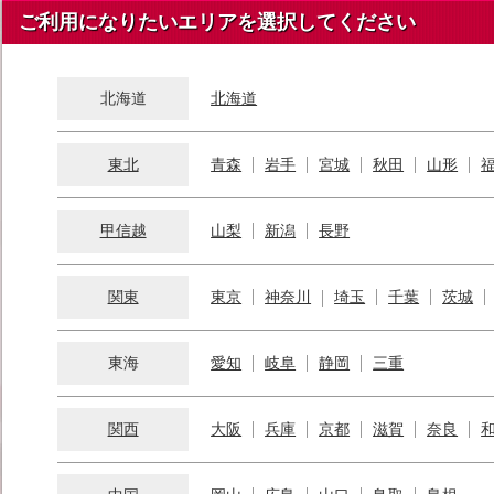
ご利用になりたいエリアを選択してください
北海道
北海道
東北
青森
岩手
宮城
秋田
山形
甲信越
山梨
新潟
長野
関東
東京
神奈川
埼玉
千葉
茨城
東海
愛知
岐阜
静岡
三重
関西
大阪
兵庫
京都
滋賀
奈良