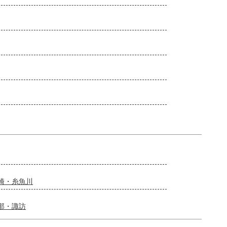
崎・糸魚川
那・諏訪