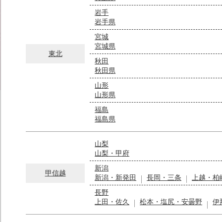
岩手
岩手県
宮城
宮城県
東北
秋田
秋田県
山形
山形県
福島
福島県
山梨
山梨・甲府
新潟
甲信越
新潟・新発田
長岡・三条
上越・柏
長野
上田・佐久
松本・塩尻・安曇野
伊