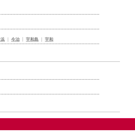
居浜
今治
宇和島
宇和