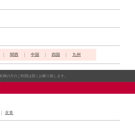
関西
中国
四国
九州
歳未満の方のご利用は固くお断り致します。
北見