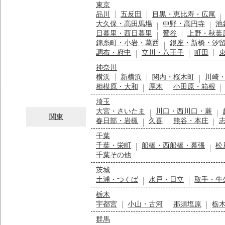
東京
品川
五反田
目黒・恵比寿・広尾
大久保・高田馬場
中野・高円寺
池
日暮里・西日暮里
鶯谷
上野・秋葉
錦糸町・小岩・葛西
銀座・新橋・汐
調布・府中
立川・八王子
町田
神奈川
横浜
新横浜
関内・桜木町
川崎
相模原・大和
厚木
小田原・箱根
埼玉
大宮・さいたま
川口・西川口・蕨
関東
春日部・岩槻
久喜
熊谷・本庄
千葉
千葉・栄町
船橋・西船橋・幕張
松
千葉その他
茨城
土浦・つくば
水戸・日立
取手・牛
栃木
宇都宮
小山・古河
那須塩原
栃
群馬