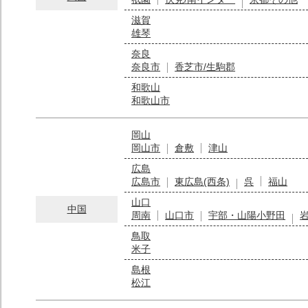
滋賀
雄琴
奈良
奈良市
香芝市/生駒郡
和歌山
和歌山市
岡山
岡山市
倉敷
津山
広島
広島市
東広島(西条)
呉
福山
山口
中国
周南
山口市
宇部・山陽小野田
鳥取
米子
島根
松江