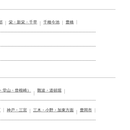
部
栄・新栄・千早
千種今池
豊橋
・堂山・曾根崎）
難波・道頓堀
石
神戸・三宮
三木・小野・加東方面
豊岡市