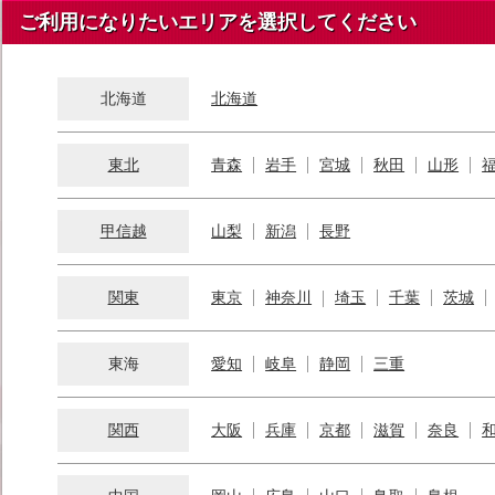
ご利用になりたいエリアを選択してください
北海道
北海道
東北
青森
岩手
宮城
秋田
山形
甲信越
山梨
新潟
長野
関東
東京
神奈川
埼玉
千葉
茨城
東海
愛知
岐阜
静岡
三重
関西
大阪
兵庫
京都
滋賀
奈良