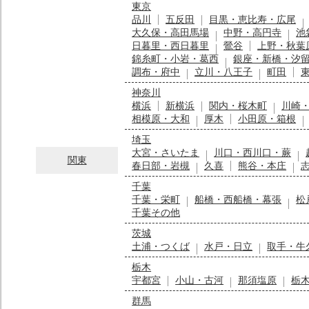
東京
品川
五反田
目黒・恵比寿・広尾
大久保・高田馬場
中野・高円寺
池
日暮里・西日暮里
鶯谷
上野・秋葉
錦糸町・小岩・葛西
銀座・新橋・汐
調布・府中
立川・八王子
町田
神奈川
横浜
新横浜
関内・桜木町
川崎
相模原・大和
厚木
小田原・箱根
埼玉
大宮・さいたま
川口・西川口・蕨
関東
春日部・岩槻
久喜
熊谷・本庄
千葉
千葉・栄町
船橋・西船橋・幕張
松
千葉その他
茨城
土浦・つくば
水戸・日立
取手・牛
栃木
宇都宮
小山・古河
那須塩原
栃
群馬