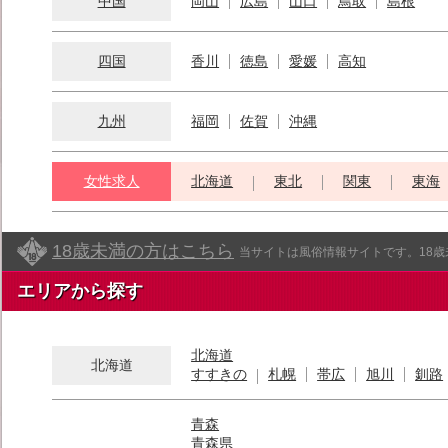
中国
岡山
広島
山口
鳥取
島根
四国
香川
徳島
愛媛
高知
九州
福岡
佐賀
沖縄
女性求人
北海道
東北
関東
東海
18歳未満の方はこちら
当サイトは風俗情報サイトです。18
エリアから探す
北海道
北海道
すすきの
札幌
帯広
旭川
釧路
青森
青森県