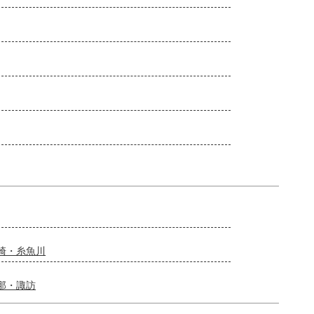
崎・糸魚川
那・諏訪