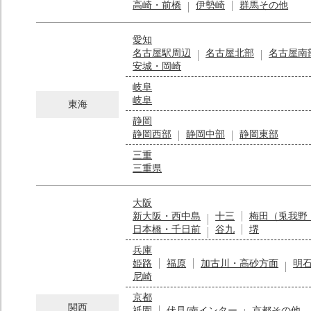
高崎・前橋
伊勢崎
群馬その他
愛知
名古屋駅周辺
名古屋北部
名古屋南
安城・岡崎
岐阜
岐阜
東海
静岡
静岡西部
静岡中部
静岡東部
三重
三重県
大阪
新大阪・西中島
十三
梅田（兎我野
日本橋・千日前
谷九
堺
兵庫
姫路
福原
加古川・高砂方面
明
尼崎
京都
関西
祇園
伏見/南インター
京都その他