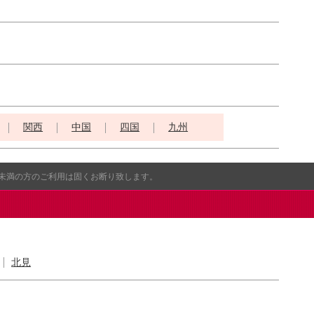
関西
中国
四国
九州
歳未満の方のご利用は固くお断り致します。
北見