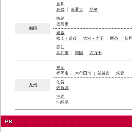
香川
高松
善通寺
琴平
徳島
徳島市
四国
愛媛
松山・道後
大洲・内子
西条
新
高知
高知市
南国
四万十
福岡
福岡市
大牟田市
筑後市
筑豊
佐賀
九州
佐賀県
沖縄
沖縄県
PR