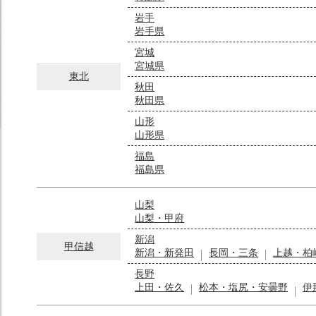
岩手
岩手県
宮城
宮城県
東北
秋田
秋田県
山形
山形県
福島
福島県
山梨
山梨・甲府
新潟
甲信越
新潟・新発田
長岡・三条
上越・柏
長野
上田・佐久
松本・塩尻・安曇野
伊