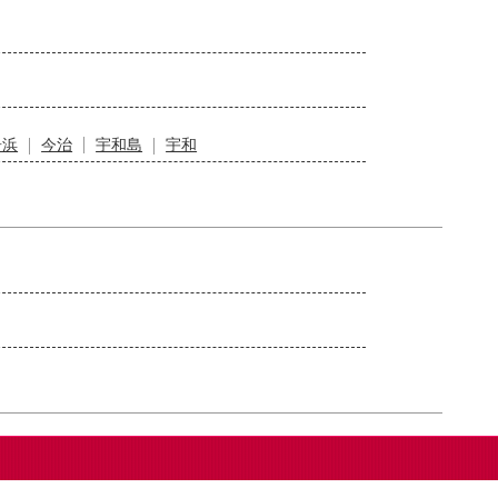
居浜
今治
宇和島
宇和