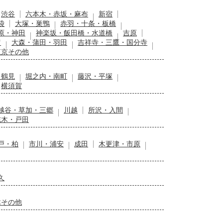
渋谷
六本木・赤坂・麻布
新宿
袋
大塚・巣鴨
赤羽・十条・板橋
原・神田
神楽坂・飯田橋・水道橋
吉原
留
大森・蒲田・羽田
吉祥寺・三鷹・国分寺
東京その他
・鶴見
堀之内・南町
藤沢・平塚
横須賀
越谷・草加・三郷
川越
所沢・入間
志木・戸田
戸・柏
市川・浦安
成田
木更津・市原
久
木その他