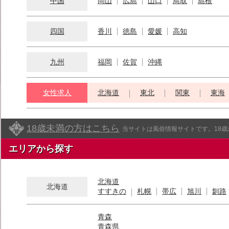
中国
岡山
広島
山口
鳥取
島根
四国
香川
徳島
愛媛
高知
九州
福岡
佐賀
沖縄
女性求人
北海道
東北
関東
東海
18歳未満の方はこちら
当サイトは風俗情報サイトです。18
エリアから探す
北海道
北海道
すすきの
札幌
帯広
旭川
釧路
青森
青森県