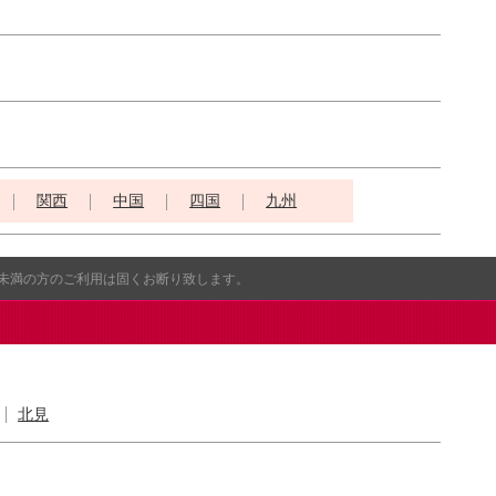
関西
中国
四国
九州
歳未満の方のご利用は固くお断り致します。
北見