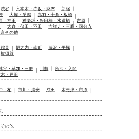
渋谷
六本木・赤坂・麻布
新宿
袋
大塚・巣鴨
赤羽・十条・板橋
原・神田
神楽坂・飯田橋・水道橋
吉原
留
大森・蒲田・羽田
吉祥寺・三鷹・国分寺
東京その他
・鶴見
堀之内・南町
藤沢・平塚
横須賀
越谷・草加・三郷
川越
所沢・入間
志木・戸田
戸・柏
市川・浦安
成田
木更津・市原
久
木その他