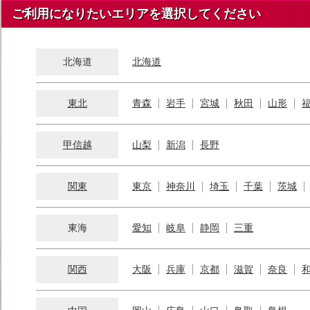
ご利用になりたいエリアを選択してください
北海道
北海道
東北
青森
岩手
宮城
秋田
山形
甲信越
山梨
新潟
長野
関東
東京
神奈川
埼玉
千葉
茨城
東海
愛知
岐阜
静岡
三重
関西
大阪
兵庫
京都
滋賀
奈良