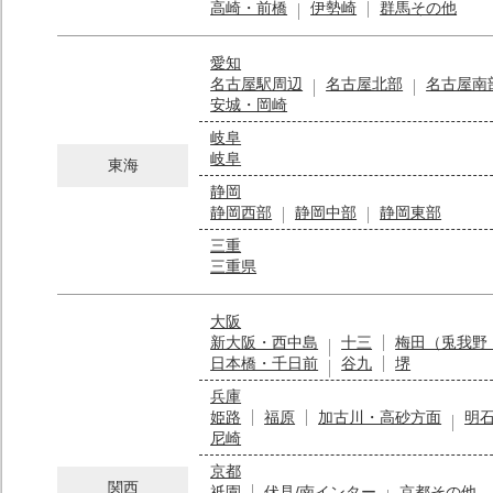
高崎・前橋
伊勢崎
群馬その他
愛知
名古屋駅周辺
名古屋北部
名古屋南
安城・岡崎
岐阜
岐阜
東海
静岡
静岡西部
静岡中部
静岡東部
三重
三重県
大阪
新大阪・西中島
十三
梅田（兎我野
日本橋・千日前
谷九
堺
兵庫
姫路
福原
加古川・高砂方面
明
尼崎
京都
関西
祇園
伏見/南インター
京都その他