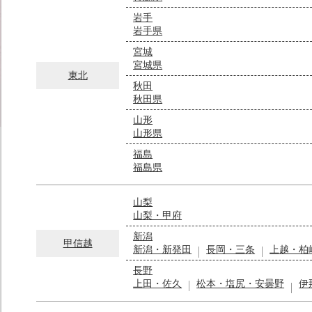
岩手
岩手県
宮城
宮城県
東北
秋田
秋田県
山形
山形県
福島
福島県
山梨
山梨・甲府
新潟
甲信越
新潟・新発田
長岡・三条
上越・柏
長野
上田・佐久
松本・塩尻・安曇野
伊