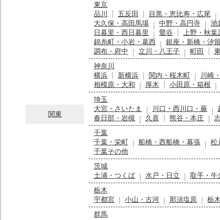
東京
品川
五反田
目黒・恵比寿・広尾
大久保・高田馬場
中野・高円寺
池
日暮里・西日暮里
鶯谷
上野・秋葉
錦糸町・小岩・葛西
銀座・新橋・汐
調布・府中
立川・八王子
町田
神奈川
横浜
新横浜
関内・桜木町
川崎
相模原・大和
厚木
小田原・箱根
埼玉
大宮・さいたま
川口・西川口・蕨
関東
春日部・岩槻
久喜
熊谷・本庄
千葉
千葉・栄町
船橋・西船橋・幕張
松
千葉その他
茨城
土浦・つくば
水戸・日立
取手・牛
栃木
宇都宮
小山・古河
那須塩原
栃
群馬