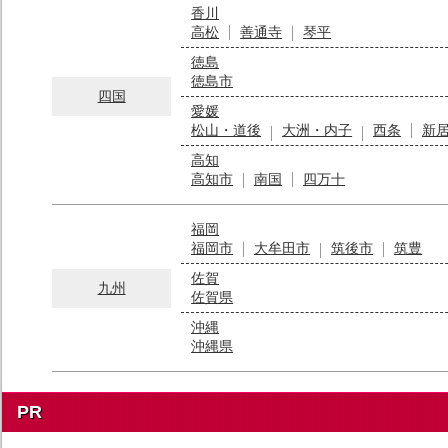
香川
高松
善通寺
琴平
徳島
徳島市
四国
愛媛
松山・道後
大洲・内子
西条
新
高知
高知市
南国
四万十
福岡
福岡市
大牟田市
筑後市
筑豊
佐賀
九州
佐賀県
沖縄
沖縄県
PR