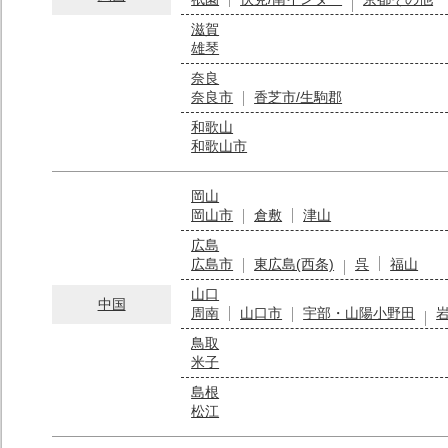
滋賀
雄琴
奈良
奈良市
香芝市/生駒郡
和歌山
和歌山市
岡山
岡山市
倉敷
津山
広島
広島市
東広島(西条)
呉
福山
山口
中国
周南
山口市
宇部・山陽小野田
鳥取
米子
島根
松江