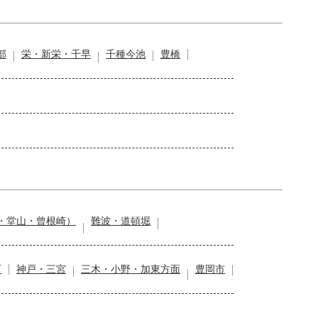
部
栄・新栄・千早
千種今池
豊橋
・堂山・曾根崎）
難波・道頓堀
石
神戸・三宮
三木・小野・加東方面
豊岡市