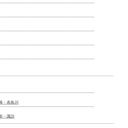
崎・糸魚川
那・諏訪