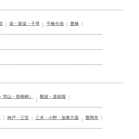
部
栄・新栄・千早
千種今池
豊橋
・堂山・曾根崎）
難波・道頓堀
石
神戸・三宮
三木・小野・加東方面
豊岡市