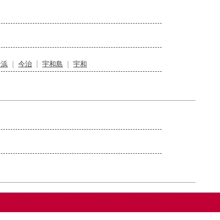
居浜
今治
宇和島
宇和