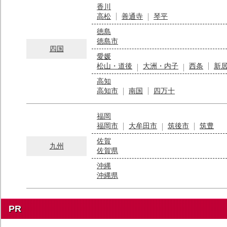
香川
高松
善通寺
琴平
徳島
徳島市
四国
愛媛
松山・道後
大洲・内子
西条
新
高知
高知市
南国
四万十
福岡
福岡市
大牟田市
筑後市
筑豊
佐賀
九州
佐賀県
沖縄
沖縄県
PR