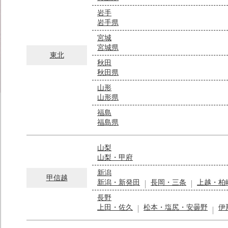
岩手
岩手県
宮城
宮城県
東北
秋田
秋田県
山形
山形県
福島
福島県
山梨
山梨・甲府
新潟
甲信越
新潟・新発田
長岡・三条
上越・柏
長野
上田・佐久
松本・塩尻・安曇野
伊