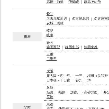
高崎・前橋
伊勢崎
群馬その他
愛知
名古屋駅周辺
名古屋北部
名古屋南
安城・岡崎
岐阜
岐阜
東海
静岡
静岡西部
静岡中部
静岡東部
三重
三重県
大阪
新大阪・西中島
十三
梅田（兎我野
日本橋・千日前
谷九
堺
兵庫
姫路
福原
加古川・高砂方面
明
尼崎
京都
関西
祇園
伏見/南インター
京都その他