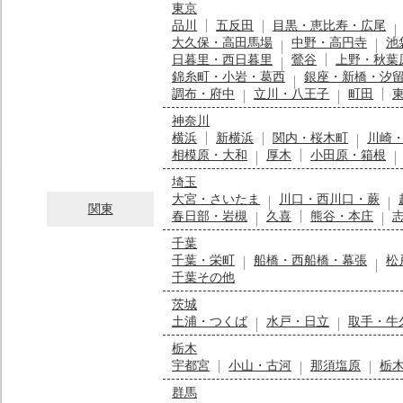
東京
品川
五反田
目黒・恵比寿・広尾
大久保・高田馬場
中野・高円寺
池
日暮里・西日暮里
鶯谷
上野・秋葉
錦糸町・小岩・葛西
銀座・新橋・汐
調布・府中
立川・八王子
町田
神奈川
横浜
新横浜
関内・桜木町
川崎
相模原・大和
厚木
小田原・箱根
埼玉
大宮・さいたま
川口・西川口・蕨
関東
春日部・岩槻
久喜
熊谷・本庄
千葉
千葉・栄町
船橋・西船橋・幕張
松
千葉その他
茨城
土浦・つくば
水戸・日立
取手・牛
栃木
宇都宮
小山・古河
那須塩原
栃
群馬