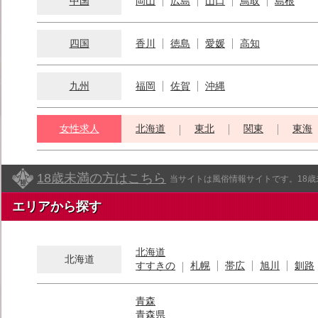
中国
岡山
広島
山口
鳥取
島根
四国
香川
徳島
愛媛
高知
九州
福岡
佐賀
沖縄
女性求人
北海道
東北
関東
東海
18歳未満の方はこちら
当サイトは風俗情報サイトです。18
エリアから探す
北海道
北海道
すすきの
札幌
帯広
旭川
釧路
青森
青森県