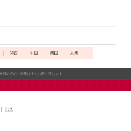
関西
中国
四国
九州
歳未満の方のご利用は固くお断り致します。
北見