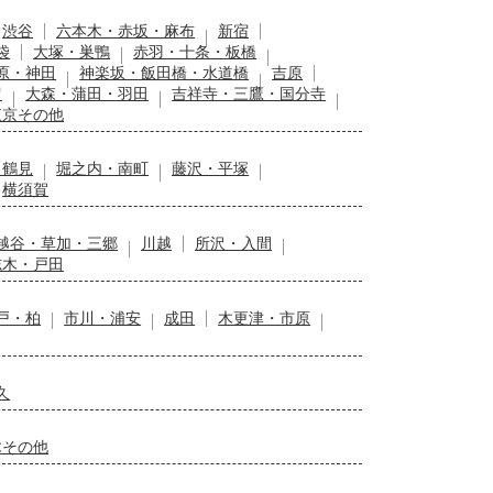
渋谷
六本木・赤坂・麻布
新宿
袋
大塚・巣鴨
赤羽・十条・板橋
原・神田
神楽坂・飯田橋・水道橋
吉原
留
大森・蒲田・羽田
吉祥寺・三鷹・国分寺
東京その他
・鶴見
堀之内・南町
藤沢・平塚
横須賀
越谷・草加・三郷
川越
所沢・入間
志木・戸田
戸・柏
市川・浦安
成田
木更津・市原
久
木その他