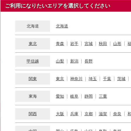
ご利用になりたいエリアを選択してください
北海道
北海道
東北
青森
岩手
宮城
秋田
山形
甲信越
山梨
新潟
長野
関東
東京
神奈川
埼玉
千葉
茨城
東海
愛知
岐阜
静岡
三重
関西
大阪
兵庫
京都
滋賀
奈良