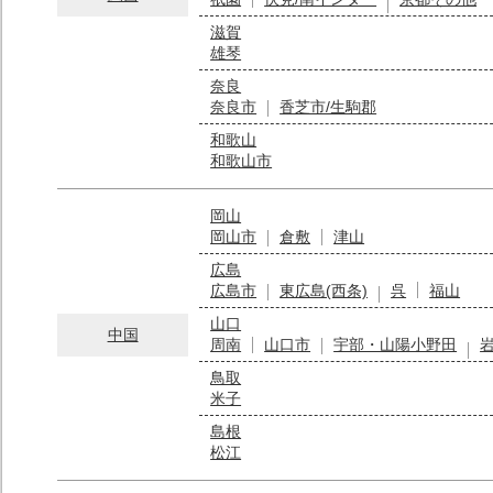
滋賀
雄琴
奈良
奈良市
香芝市/生駒郡
和歌山
和歌山市
岡山
岡山市
倉敷
津山
広島
広島市
東広島(西条)
呉
福山
山口
中国
周南
山口市
宇部・山陽小野田
鳥取
米子
島根
松江