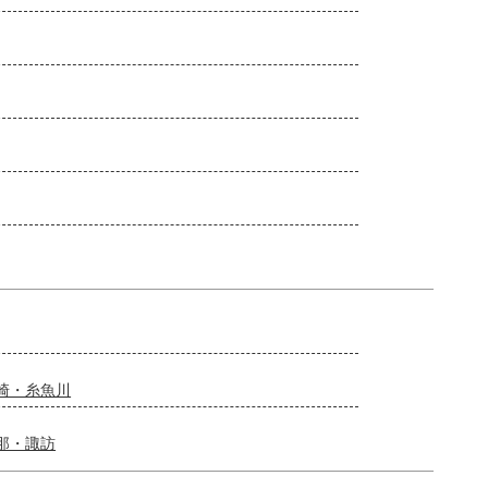
崎・糸魚川
那・諏訪