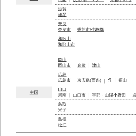
滋賀
雄琴
奈良
奈良市
香芝市/生駒郡
和歌山
和歌山市
岡山
岡山市
倉敷
津山
広島
広島市
東広島(西条)
呉
福山
山口
中国
周南
山口市
宇部・山陽小野田
鳥取
米子
島根
松江