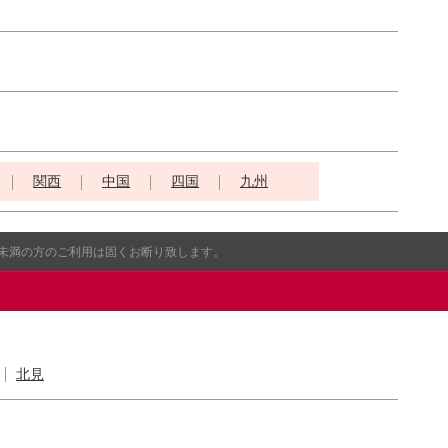
関西
中国
四国
九州
歳未満の方のご利用は固くお断り致します。
北見