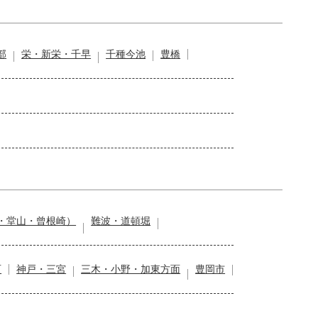
部
栄・新栄・千早
千種今池
豊橋
・堂山・曾根崎）
難波・道頓堀
石
神戸・三宮
三木・小野・加東方面
豊岡市