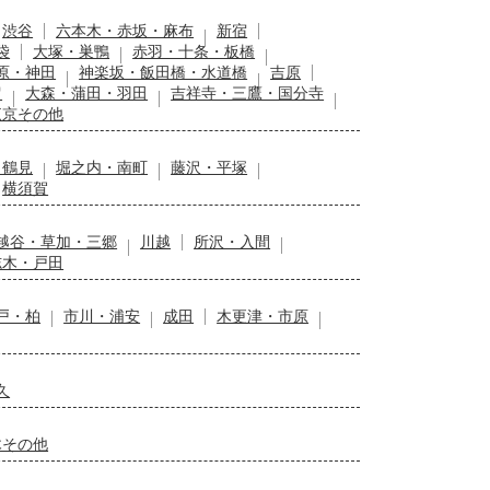
渋谷
六本木・赤坂・麻布
新宿
袋
大塚・巣鴨
赤羽・十条・板橋
原・神田
神楽坂・飯田橋・水道橋
吉原
留
大森・蒲田・羽田
吉祥寺・三鷹・国分寺
東京その他
・鶴見
堀之内・南町
藤沢・平塚
横須賀
越谷・草加・三郷
川越
所沢・入間
志木・戸田
戸・柏
市川・浦安
成田
木更津・市原
久
木その他