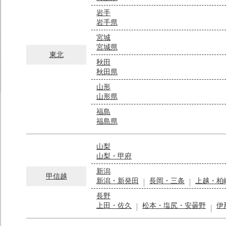
岩手
岩手県
宮城
宮城県
東北
秋田
秋田県
山形
山形県
福島
福島県
山梨
山梨・甲府
新潟
甲信越
新潟・新発田
長岡・三条
上越・柏
長野
上田・佐久
松本・塩尻・安曇野
伊