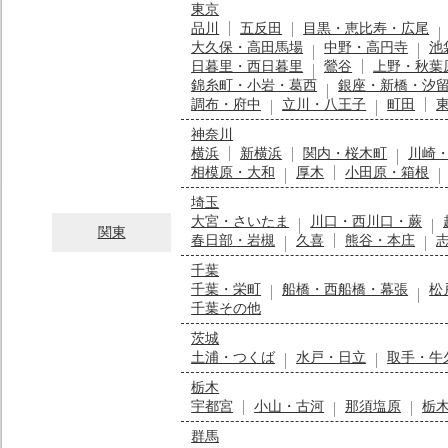
東京
品川
五反田
目黒・恵比寿・広尾
大久保・高田馬場
中野・高円寺
池
日暮里・西日暮里
鶯谷
上野・秋葉
錦糸町・小岩・葛西
銀座・新橋・汐
調布・府中
立川・八王子
町田
神奈川
横浜
新横浜
関内・桜木町
川崎
相模原・大和
厚木
小田原・箱根
埼玉
大宮・さいたま
川口・西川口・蕨
関東
春日部・岩槻
久喜
熊谷・本庄
千葉
千葉・栄町
船橋・西船橋・幕張
松
千葉その他
茨城
土浦・つくば
水戸・日立
取手・牛
栃木
宇都宮
小山・古河
那須塩原
栃
群馬