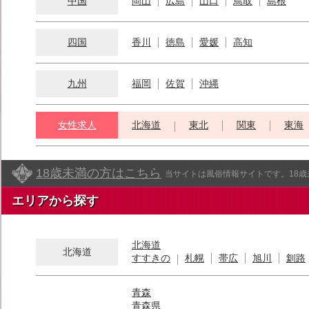
中国
岡山
広島
山口
鳥取
島根
四国
香川
徳島
愛媛
高知
九州
福岡
佐賀
沖縄
女性求人
北海道
東北
関東
東海
18歳未満の方はこちら
当サイトは風俗情報サイトです。18
エリアから探す
北海道
北海道
すすきの
札幌
帯広
旭川
釧路
青森
青森県