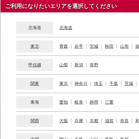
ご利用になりたいエリアを選択してください
北海道
北海道
東北
青森
岩手
宮城
秋田
山形
甲信越
山梨
新潟
長野
関東
東京
神奈川
埼玉
千葉
茨城
東海
愛知
岐阜
静岡
三重
関西
大阪
兵庫
京都
滋賀
奈良