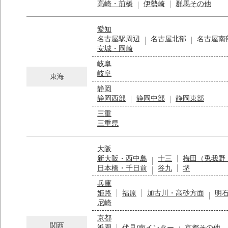
高崎・前橋
伊勢崎
群馬その他
愛知
名古屋駅周辺
名古屋北部
名古屋南
安城・岡崎
岐阜
岐阜
東海
静岡
静岡西部
静岡中部
静岡東部
三重
三重県
大阪
新大阪・西中島
十三
梅田（兎我野
日本橋・千日前
谷九
堺
兵庫
姫路
福原
加古川・高砂方面
明
尼崎
京都
関西
祇園
伏見/南インター
京都その他