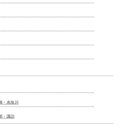
崎・糸魚川
那・諏訪