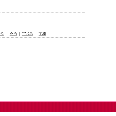
居浜
今治
宇和島
宇和