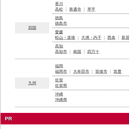
香川
高松
善通寺
琴平
徳島
徳島市
四国
愛媛
松山・道後
大洲・内子
西条
新
高知
高知市
南国
四万十
福岡
福岡市
大牟田市
筑後市
筑豊
佐賀
九州
佐賀県
沖縄
沖縄県
PR