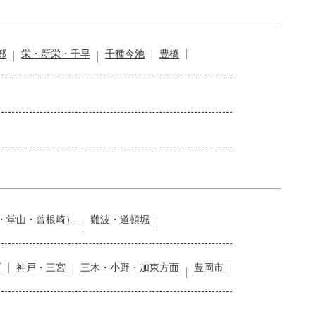
部
栄・新栄・千早
千種今池
豊橋
・堂山・曾根崎）
難波・道頓堀
石
神戸・三宮
三木・小野・加東方面
豊岡市