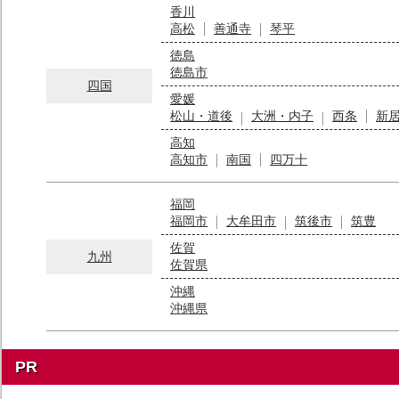
香川
高松
善通寺
琴平
徳島
徳島市
四国
愛媛
松山・道後
大洲・内子
西条
新
高知
高知市
南国
四万十
福岡
福岡市
大牟田市
筑後市
筑豊
佐賀
九州
佐賀県
沖縄
沖縄県
PR