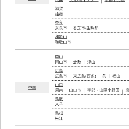
滋賀
雄琴
奈良
奈良市
香芝市/生駒郡
和歌山
和歌山市
岡山
岡山市
倉敷
津山
広島
広島市
東広島(西条)
呉
福山
山口
中国
周南
山口市
宇部・山陽小野田
鳥取
米子
島根
松江