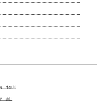
崎・糸魚川
那・諏訪