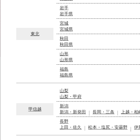
岩手
岩手県
宮城
宮城県
東北
秋田
秋田県
山形
山形県
福島
福島県
山梨
山梨・甲府
新潟
甲信越
新潟・新発田
長岡・三条
上越・柏
長野
上田・佐久
松本・塩尻・安曇野
伊