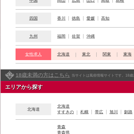
中国
岡山
広島
山口
鳥取
島根
四国
香川
徳島
愛媛
高知
九州
福岡
佐賀
沖縄
女性求人
北海道
東北
関東
東海
18歳未満の方はこちら
当サイトは風俗情報サイトです。18
エリアから探す
北海道
北海道
すすきの
札幌
帯広
旭川
釧路
青森
青森県