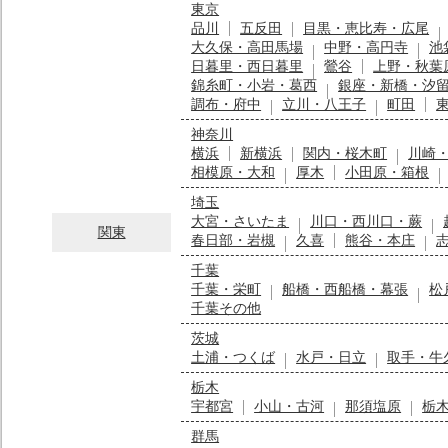
東京
品川
五反田
目黒・恵比寿・広尾
大久保・高田馬場
中野・高円寺
池
日暮里・西日暮里
鶯谷
上野・秋葉
錦糸町・小岩・葛西
銀座・新橋・汐
調布・府中
立川・八王子
町田
神奈川
横浜
新横浜
関内・桜木町
川崎
相模原・大和
厚木
小田原・箱根
埼玉
大宮・さいたま
川口・西川口・蕨
関東
春日部・岩槻
久喜
熊谷・本庄
千葉
千葉・栄町
船橋・西船橋・幕張
松
千葉その他
茨城
土浦・つくば
水戸・日立
取手・牛
栃木
宇都宮
小山・古河
那須塩原
栃
群馬