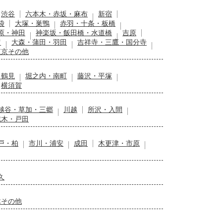
渋谷
六本木・赤坂・麻布
新宿
袋
大塚・巣鴨
赤羽・十条・板橋
原・神田
神楽坂・飯田橋・水道橋
吉原
留
大森・蒲田・羽田
吉祥寺・三鷹・国分寺
東京その他
・鶴見
堀之内・南町
藤沢・平塚
横須賀
越谷・草加・三郷
川越
所沢・入間
志木・戸田
戸・柏
市川・浦安
成田
木更津・市原
久
木その他