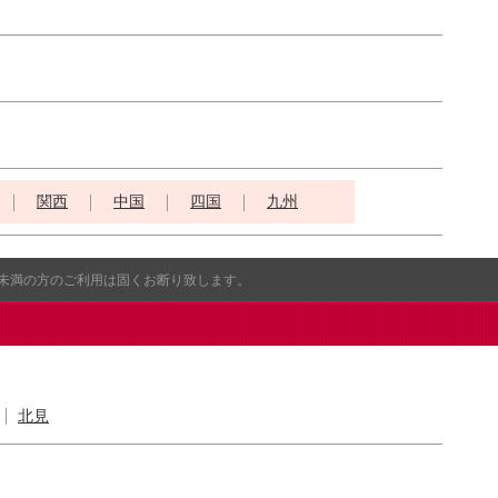
関西
中国
四国
九州
歳未満の方のご利用は固くお断り致します。
北見