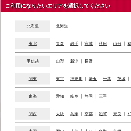
ご利用になりたいエリアを選択してください
北海道
北海道
東北
青森
岩手
宮城
秋田
山形
甲信越
山梨
新潟
長野
関東
東京
神奈川
埼玉
千葉
茨城
東海
愛知
岐阜
静岡
三重
関西
大阪
兵庫
京都
滋賀
奈良