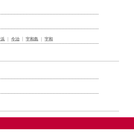
居浜
今治
宇和島
宇和