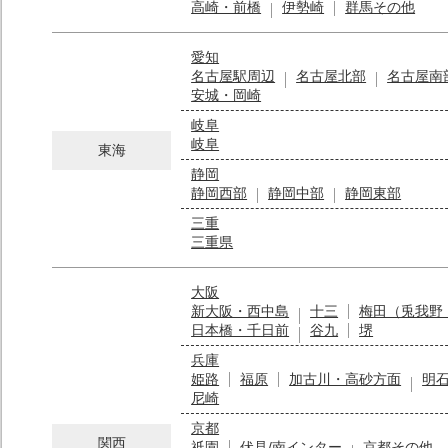
高崎・前橋
伊勢崎
群馬その他
愛知
名古屋駅周辺
名古屋北部
名古屋南
安城・岡崎
岐阜
岐阜
東海
静岡
静岡西部
静岡中部
静岡東部
三重
三重県
大阪
新大阪・西中島
十三
梅田（兎我野
日本橋・千日前
谷九
堺
兵庫
姫路
福原
加古川・高砂方面
明
尼崎
京都
関西
祇園
伏見/南インター
京都その他