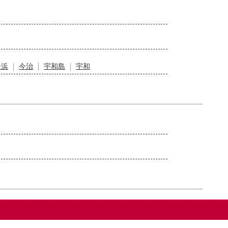
居浜
今治
宇和島
宇和