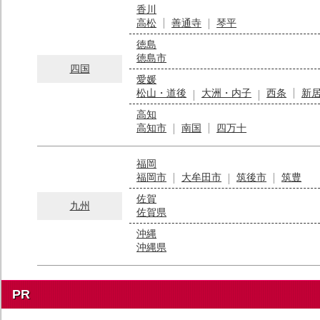
香川
高松
善通寺
琴平
徳島
徳島市
四国
愛媛
松山・道後
大洲・内子
西条
新
高知
高知市
南国
四万十
福岡
福岡市
大牟田市
筑後市
筑豊
佐賀
九州
佐賀県
沖縄
沖縄県
PR