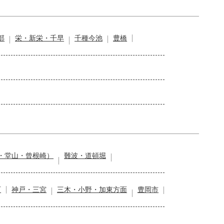
部
栄・新栄・千早
千種今池
豊橋
・堂山・曾根崎）
難波・道頓堀
石
神戸・三宮
三木・小野・加東方面
豊岡市