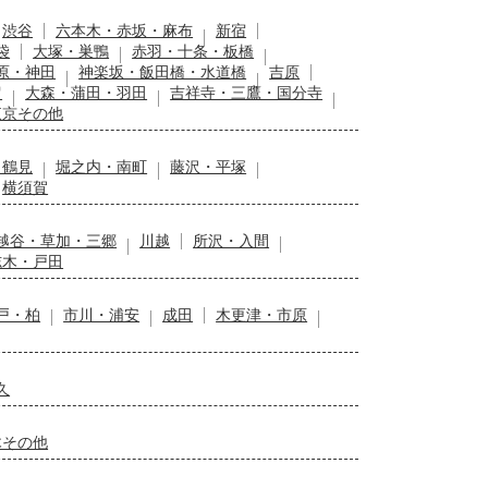
渋谷
六本木・赤坂・麻布
新宿
袋
大塚・巣鴨
赤羽・十条・板橋
原・神田
神楽坂・飯田橋・水道橋
吉原
留
大森・蒲田・羽田
吉祥寺・三鷹・国分寺
東京その他
・鶴見
堀之内・南町
藤沢・平塚
横須賀
越谷・草加・三郷
川越
所沢・入間
志木・戸田
戸・柏
市川・浦安
成田
木更津・市原
久
木その他