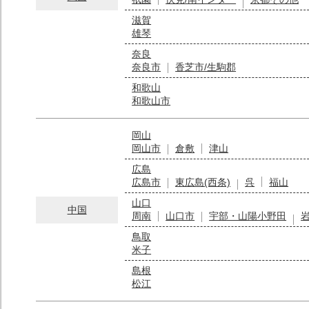
滋賀
雄琴
奈良
奈良市
香芝市/生駒郡
和歌山
和歌山市
岡山
岡山市
倉敷
津山
広島
広島市
東広島(西条)
呉
福山
山口
中国
周南
山口市
宇部・山陽小野田
鳥取
米子
島根
松江