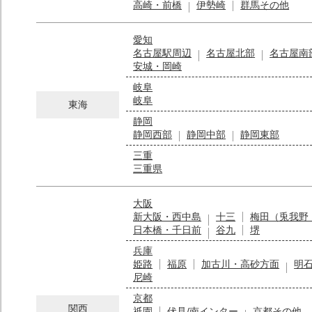
高崎・前橋
伊勢崎
群馬その他
愛知
名古屋駅周辺
名古屋北部
名古屋南
安城・岡崎
岐阜
岐阜
東海
静岡
静岡西部
静岡中部
静岡東部
三重
三重県
大阪
新大阪・西中島
十三
梅田（兎我野
日本橋・千日前
谷九
堺
兵庫
姫路
福原
加古川・高砂方面
明
尼崎
京都
関西
祇園
伏見/南インター
京都その他