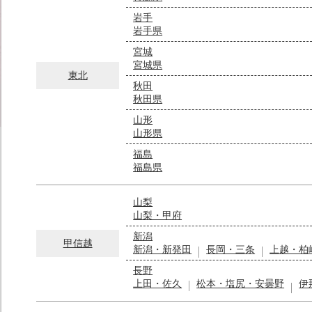
岩手
岩手県
宮城
宮城県
東北
秋田
秋田県
山形
山形県
福島
福島県
山梨
山梨・甲府
新潟
甲信越
新潟・新発田
長岡・三条
上越・柏
長野
上田・佐久
松本・塩尻・安曇野
伊