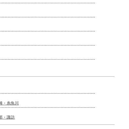
崎・糸魚川
那・諏訪