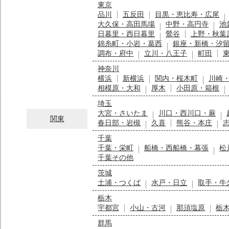
東京
品川
五反田
目黒・恵比寿・広尾
大久保・高田馬場
中野・高円寺
池
日暮里・西日暮里
鶯谷
上野・秋葉
錦糸町・小岩・葛西
銀座・新橋・汐
調布・府中
立川・八王子
町田
神奈川
横浜
新横浜
関内・桜木町
川崎
相模原・大和
厚木
小田原・箱根
埼玉
大宮・さいたま
川口・西川口・蕨
関東
春日部・岩槻
久喜
熊谷・本庄
千葉
千葉・栄町
船橋・西船橋・幕張
松
千葉その他
茨城
土浦・つくば
水戸・日立
取手・牛
栃木
宇都宮
小山・古河
那須塩原
栃
群馬