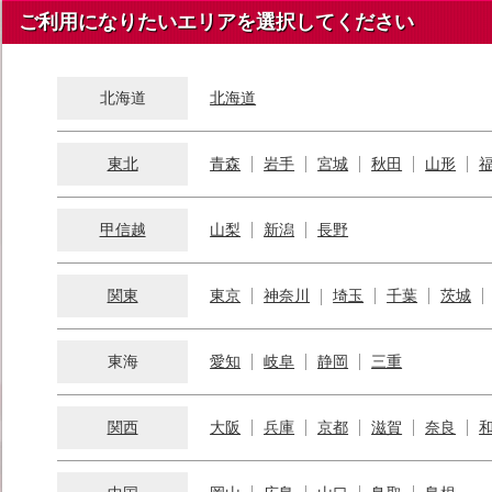
ご利用になりたいエリアを選択してください
北海道
北海道
東北
青森
岩手
宮城
秋田
山形
甲信越
山梨
新潟
長野
関東
東京
神奈川
埼玉
千葉
茨城
東海
愛知
岐阜
静岡
三重
関西
大阪
兵庫
京都
滋賀
奈良