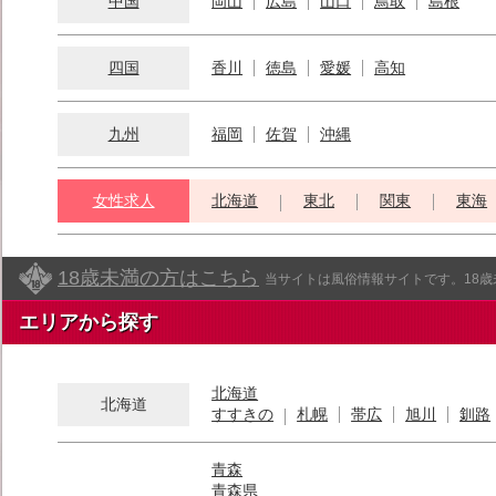
中国
岡山
広島
山口
鳥取
島根
四国
香川
徳島
愛媛
高知
九州
福岡
佐賀
沖縄
女性求人
北海道
東北
関東
東海
18歳未満の方はこちら
当サイトは風俗情報サイトです。18
エリアから探す
北海道
北海道
すすきの
札幌
帯広
旭川
釧路
青森
青森県