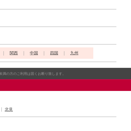
関西
中国
四国
九州
歳未満の方のご利用は固くお断り致します。
北見