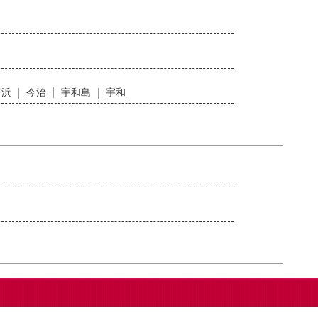
居浜
今治
宇和島
宇和