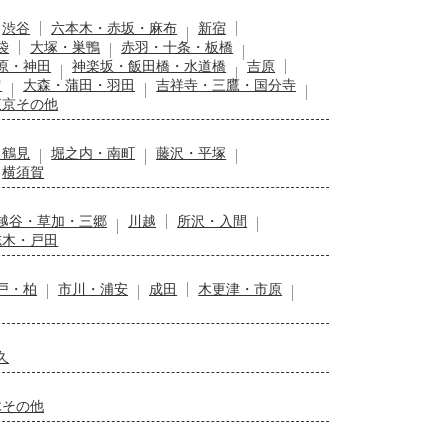
渋谷
六本木・赤坂・麻布
新宿
袋
大塚・巣鴨
赤羽・十条・板橋
原・神田
神楽坂・飯田橋・水道橋
吉原
留
大森・蒲田・羽田
吉祥寺・三鷹・国分寺
東京その他
・鶴見
堀之内・南町
藤沢・平塚
横須賀
越谷・草加・三郷
川越
所沢・入間
志木・戸田
戸・柏
市川・浦安
成田
木更津・市原
久
木その他