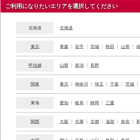
ご利用になりたいエリアを選択してください
北海道
北海道
東北
青森
岩手
宮城
秋田
山形
甲信越
山梨
新潟
長野
関東
東京
神奈川
埼玉
千葉
茨城
東海
愛知
岐阜
静岡
三重
関西
大阪
兵庫
京都
滋賀
奈良