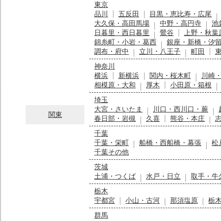
東京
品川
五反田
目黒・恵比寿・広尾
大久保・高田馬場
中野・高円寺
池
日暮里・西日暮里
鶯谷
上野・秋葉
錦糸町・小岩・葛西
銀座・新橋・汐
調布・府中
立川・八王子
町田
神奈川
横浜
新横浜
関内・桜木町
川崎
相模原・大和
厚木
小田原・箱根
埼玉
大宮・さいたま
川口・西川口・蕨
関東
春日部・岩槻
久喜
熊谷・本庄
千葉
千葉・栄町
船橋・西船橋・幕張
松
千葉その他
茨城
土浦・つくば
水戸・日立
取手・牛
栃木
宇都宮
小山・古河
那須塩原
栃
群馬