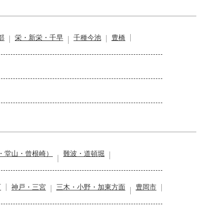
部
栄・新栄・千早
千種今池
豊橋
・堂山・曾根崎）
難波・道頓堀
石
神戸・三宮
三木・小野・加東方面
豊岡市