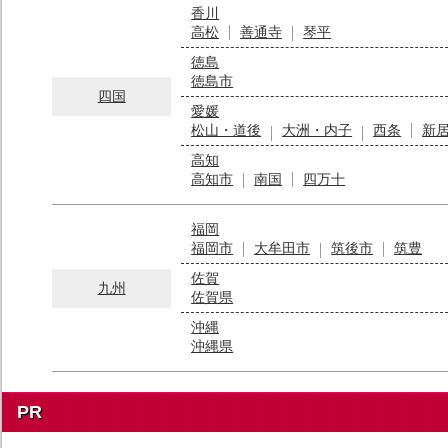
香川
高松
善通寺
琴平
徳島
徳島市
四国
愛媛
松山・道後
大洲・内子
西条
新
高知
高知市
南国
四万十
福岡
福岡市
大牟田市
筑後市
筑豊
佐賀
九州
佐賀県
沖縄
沖縄県
PR