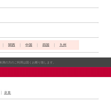
関西
中国
四国
九州
歳未満の方のご利用は固くお断り致します。
北見