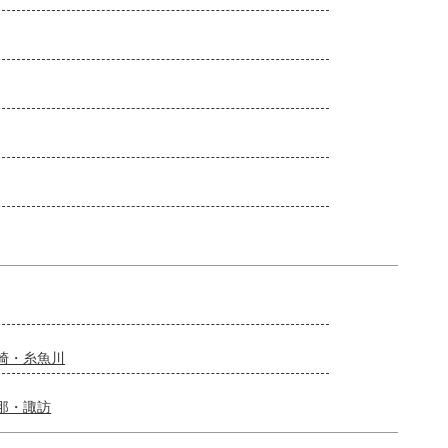
崎・糸魚川
那・諏訪