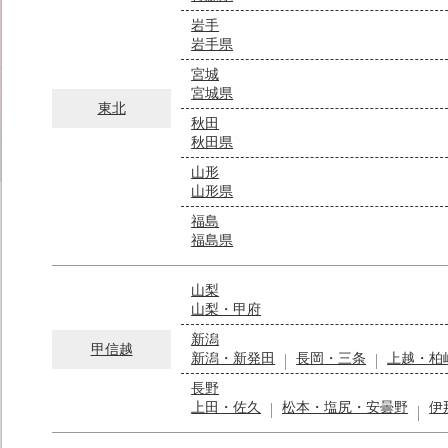
岩手
岩手県
宮城
宮城県
東北
秋田
秋田県
山形
山形県
福島
福島県
山梨
山梨・甲府
新潟
甲信越
新潟・新発田
長岡・三条
上越・柏
長野
上田・佐久
松本・塩尻・安曇野
伊