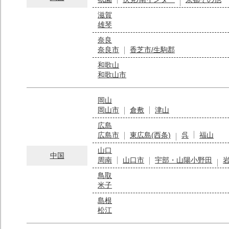
滋賀
雄琴
奈良
奈良市
香芝市/生駒郡
和歌山
和歌山市
岡山
岡山市
倉敷
津山
広島
広島市
東広島(西条)
呉
福山
山口
中国
周南
山口市
宇部・山陽小野田
鳥取
米子
島根
松江