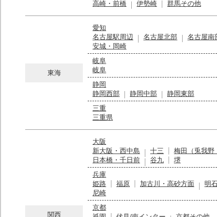
高崎・前橋
伊勢崎
群馬その他
愛知
名古屋駅周辺
名古屋北部
名古屋南
安城・岡崎
岐阜
岐阜
東海
静岡
静岡西部
静岡中部
静岡東部
三重
三重県
大阪
新大阪・西中島
十三
梅田（兎我野
日本橋・千日前
谷九
堺
兵庫
姫路
福原
加古川・高砂方面
明
尼崎
京都
関西
祇園
伏見/南インター
京都その他