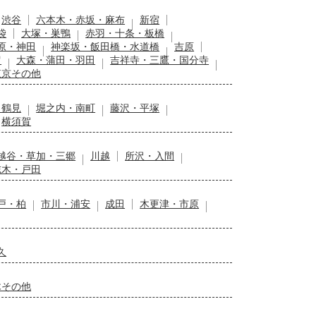
渋谷
六本木・赤坂・麻布
新宿
袋
大塚・巣鴨
赤羽・十条・板橋
原・神田
神楽坂・飯田橋・水道橋
吉原
留
大森・蒲田・羽田
吉祥寺・三鷹・国分寺
東京その他
・鶴見
堀之内・南町
藤沢・平塚
横須賀
越谷・草加・三郷
川越
所沢・入間
志木・戸田
戸・柏
市川・浦安
成田
木更津・市原
久
木その他