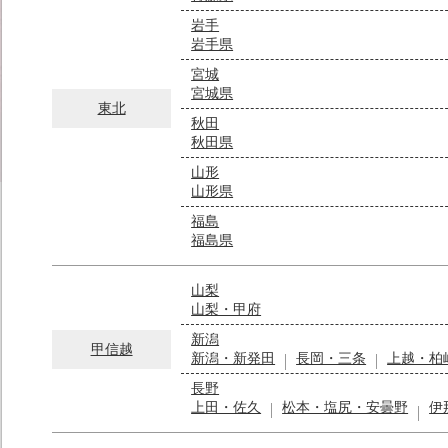
岩手
岩手県
宮城
宮城県
東北
秋田
秋田県
山形
山形県
福島
福島県
山梨
山梨・甲府
新潟
甲信越
新潟・新発田
長岡・三条
上越・柏
長野
上田・佐久
松本・塩尻・安曇野
伊