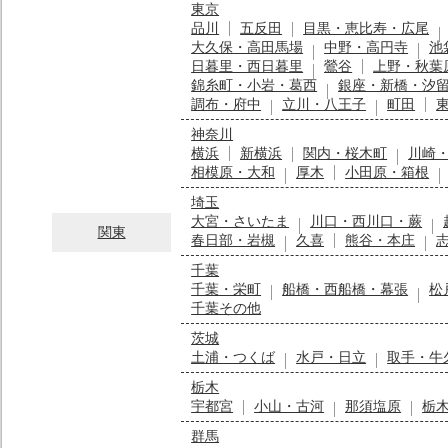
東京
品川
五反田
目黒・恵比寿・広尾
大久保・高田馬場
中野・高円寺
池
日暮里・西日暮里
鶯谷
上野・秋葉
錦糸町・小岩・葛西
銀座・新橋・汐
調布・府中
立川・八王子
町田
神奈川
横浜
新横浜
関内・桜木町
川崎
相模原・大和
厚木
小田原・箱根
埼玉
大宮・さいたま
川口・西川口・蕨
関東
春日部・岩槻
久喜
熊谷・本庄
千葉
千葉・栄町
船橋・西船橋・幕張
松
千葉その他
茨城
土浦・つくば
水戸・日立
取手・牛
栃木
宇都宮
小山・古河
那須塩原
栃
群馬