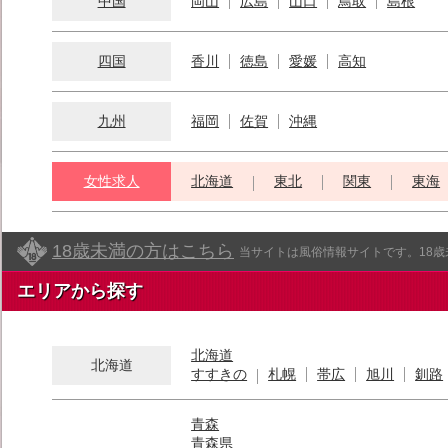
中国
岡山
広島
山口
鳥取
島根
四国
香川
徳島
愛媛
高知
九州
福岡
佐賀
沖縄
女性求人
北海道
東北
関東
東海
18歳未満の方はこちら
当サイトは風俗情報サイトです。18
エリアから探す
北海道
北海道
すすきの
札幌
帯広
旭川
釧路
青森
青森県