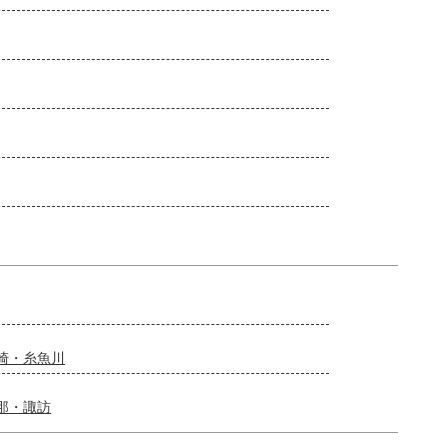
崎・糸魚川
那・諏訪