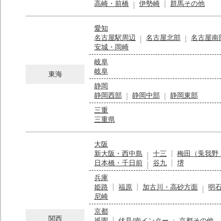
高崎・前橋
伊勢崎
群馬その他
愛知
名古屋駅周辺
名古屋北部
名古屋南
安城・岡崎
岐阜
岐阜
東海
静岡
静岡西部
静岡中部
静岡東部
三重
三重県
大阪
新大阪・西中島
十三
梅田（兎我野
日本橋・千日前
谷九
堺
兵庫
姫路
福原
加古川・高砂方面
明
尼崎
京都
関西
祇園
伏見/南インター
京都その他