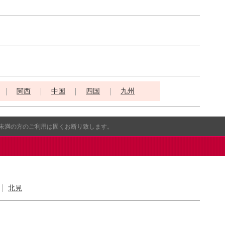
関西
中国
四国
九州
歳未満の方のご利用は固くお断り致します。
北見