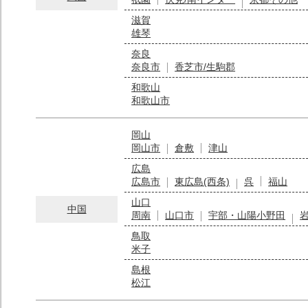
滋賀
雄琴
奈良
奈良市
香芝市/生駒郡
和歌山
和歌山市
岡山
岡山市
倉敷
津山
広島
広島市
東広島(西条)
呉
福山
山口
中国
周南
山口市
宇部・山陽小野田
鳥取
米子
島根
松江