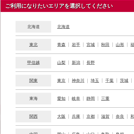
ご利用になりたいエリアを選択してください
北海道
北海道
東北
青森
岩手
宮城
秋田
山形
甲信越
山梨
新潟
長野
関東
東京
神奈川
埼玉
千葉
茨城
東海
愛知
岐阜
静岡
三重
関西
大阪
兵庫
京都
滋賀
奈良