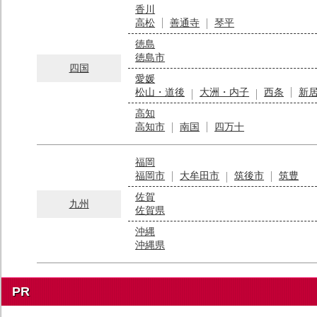
香川
高松
善通寺
琴平
徳島
徳島市
四国
愛媛
松山・道後
大洲・内子
西条
新
高知
高知市
南国
四万十
福岡
福岡市
大牟田市
筑後市
筑豊
佐賀
九州
佐賀県
沖縄
沖縄県
PR