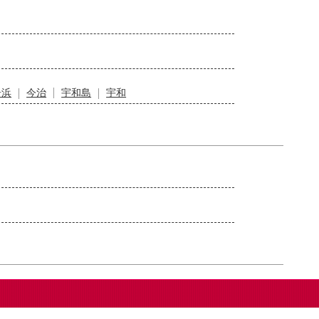
居浜
今治
宇和島
宇和