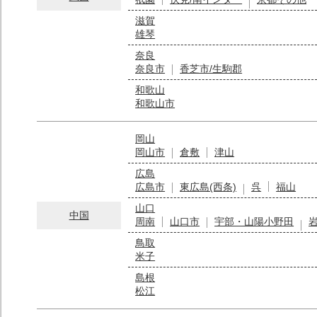
滋賀
雄琴
奈良
奈良市
香芝市/生駒郡
和歌山
和歌山市
岡山
岡山市
倉敷
津山
広島
広島市
東広島(西条)
呉
福山
山口
中国
周南
山口市
宇部・山陽小野田
鳥取
米子
島根
松江