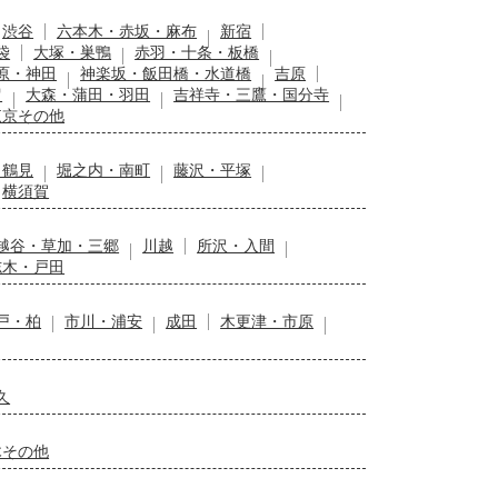
渋谷
六本木・赤坂・麻布
新宿
袋
大塚・巣鴨
赤羽・十条・板橋
原・神田
神楽坂・飯田橋・水道橋
吉原
留
大森・蒲田・羽田
吉祥寺・三鷹・国分寺
東京その他
・鶴見
堀之内・南町
藤沢・平塚
横須賀
越谷・草加・三郷
川越
所沢・入間
志木・戸田
戸・柏
市川・浦安
成田
木更津・市原
久
木その他