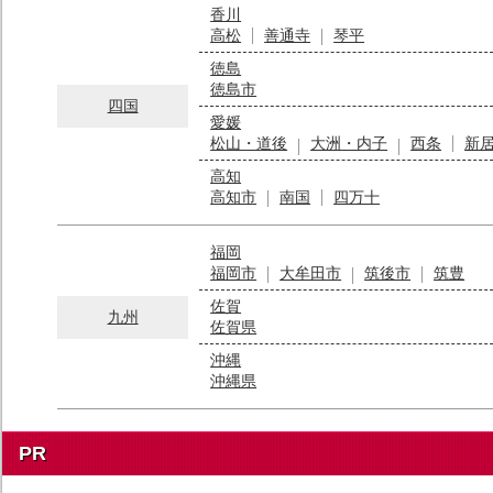
香川
高松
善通寺
琴平
徳島
徳島市
四国
愛媛
松山・道後
大洲・内子
西条
新
高知
高知市
南国
四万十
福岡
福岡市
大牟田市
筑後市
筑豊
佐賀
九州
佐賀県
沖縄
沖縄県
PR