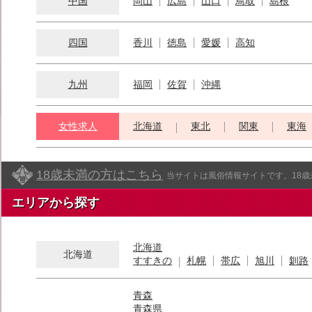
中国
岡山
広島
山口
鳥取
島根
四国
香川
徳島
愛媛
高知
九州
福岡
佐賀
沖縄
女性求人
北海道
東北
関東
東海
18歳未満の方はこちら
当サイトは風俗情報サイトです。18
エリアから探す
北海道
北海道
すすきの
札幌
帯広
旭川
釧路
青森
青森県