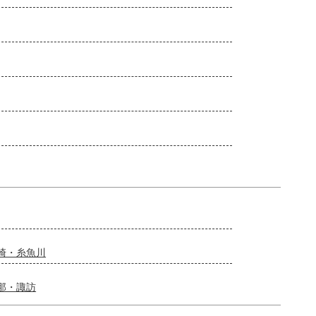
崎・糸魚川
那・諏訪