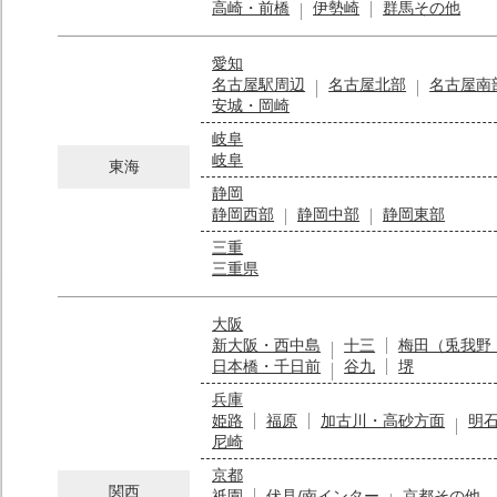
高崎・前橋
伊勢崎
群馬その他
愛知
名古屋駅周辺
名古屋北部
名古屋南
安城・岡崎
岐阜
岐阜
東海
静岡
静岡西部
静岡中部
静岡東部
三重
三重県
大阪
新大阪・西中島
十三
梅田（兎我野
日本橋・千日前
谷九
堺
兵庫
姫路
福原
加古川・高砂方面
明
尼崎
京都
関西
祇園
伏見/南インター
京都その他