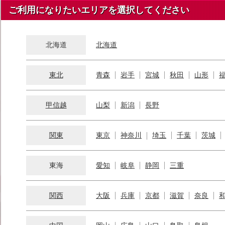
ご利用になりたいエリアを選択してください
北海道
北海道
東北
青森
岩手
宮城
秋田
山形
甲信越
山梨
新潟
長野
関東
東京
神奈川
埼玉
千葉
茨城
東海
愛知
岐阜
静岡
三重
関西
大阪
兵庫
京都
滋賀
奈良