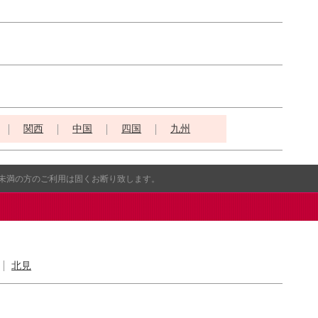
関西
中国
四国
九州
歳未満の方のご利用は固くお断り致します。
北見