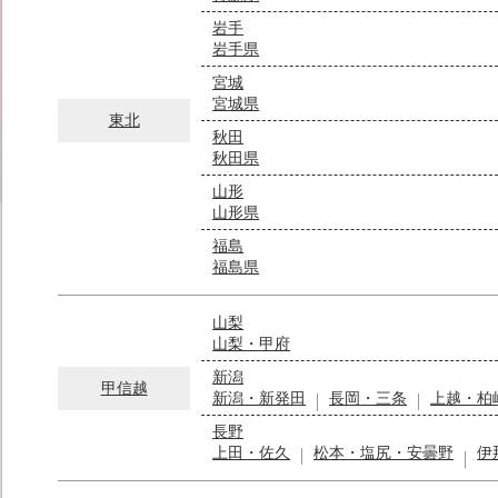
岩手
岩手県
宮城
宮城県
東北
秋田
秋田県
山形
山形県
福島
福島県
山梨
山梨・甲府
新潟
甲信越
新潟・新発田
長岡・三条
上越・柏
長野
上田・佐久
松本・塩尻・安曇野
伊