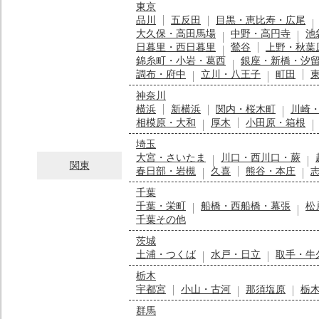
東京
品川
五反田
目黒・恵比寿・広尾
大久保・高田馬場
中野・高円寺
池
日暮里・西日暮里
鶯谷
上野・秋葉
錦糸町・小岩・葛西
銀座・新橋・汐
調布・府中
立川・八王子
町田
神奈川
横浜
新横浜
関内・桜木町
川崎
相模原・大和
厚木
小田原・箱根
埼玉
大宮・さいたま
川口・西川口・蕨
関東
春日部・岩槻
久喜
熊谷・本庄
千葉
千葉・栄町
船橋・西船橋・幕張
松
千葉その他
茨城
土浦・つくば
水戸・日立
取手・牛
栃木
宇都宮
小山・古河
那須塩原
栃
群馬