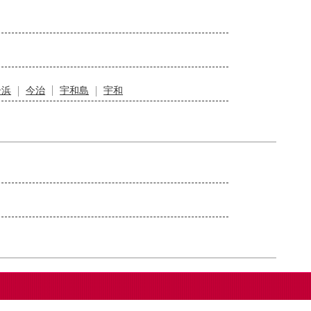
居浜
今治
宇和島
宇和