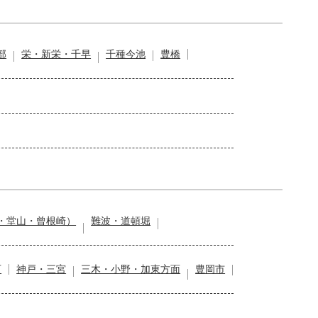
部
栄・新栄・千早
千種今池
豊橋
・堂山・曾根崎）
難波・道頓堀
石
神戸・三宮
三木・小野・加東方面
豊岡市