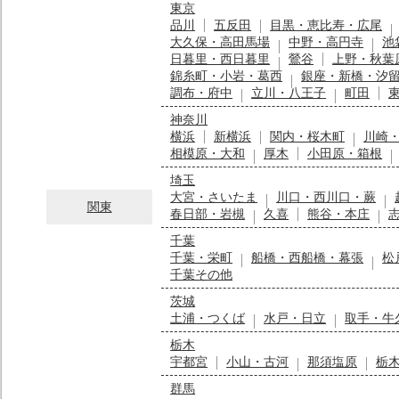
東京
品川
五反田
目黒・恵比寿・広尾
大久保・高田馬場
中野・高円寺
池
日暮里・西日暮里
鶯谷
上野・秋葉
錦糸町・小岩・葛西
銀座・新橋・汐
調布・府中
立川・八王子
町田
神奈川
横浜
新横浜
関内・桜木町
川崎
相模原・大和
厚木
小田原・箱根
埼玉
大宮・さいたま
川口・西川口・蕨
関東
春日部・岩槻
久喜
熊谷・本庄
千葉
千葉・栄町
船橋・西船橋・幕張
松
千葉その他
茨城
土浦・つくば
水戸・日立
取手・牛
栃木
宇都宮
小山・古河
那須塩原
栃
群馬