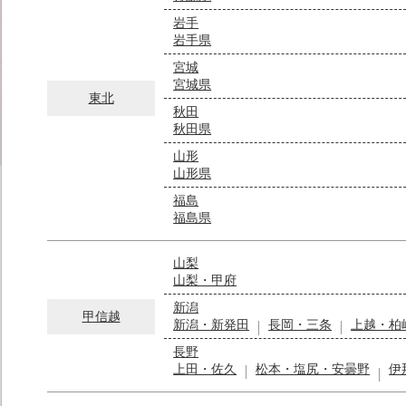
岩手
岩手県
宮城
宮城県
東北
秋田
秋田県
山形
山形県
福島
福島県
山梨
山梨・甲府
新潟
甲信越
新潟・新発田
長岡・三条
上越・柏
長野
上田・佐久
松本・塩尻・安曇野
伊