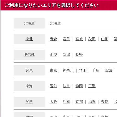
ご利用になりたいエリアを選択してください
北海道
北海道
東北
青森
岩手
宮城
秋田
山形
甲信越
山梨
新潟
長野
関東
東京
神奈川
埼玉
千葉
茨城
東海
愛知
岐阜
静岡
三重
関西
大阪
兵庫
京都
滋賀
奈良