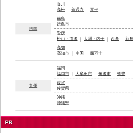
香川
高松
善通寺
琴平
徳島
徳島市
四国
愛媛
松山・道後
大洲・内子
西条
新
高知
高知市
南国
四万十
福岡
福岡市
大牟田市
筑後市
筑豊
佐賀
九州
佐賀県
沖縄
沖縄県
PR