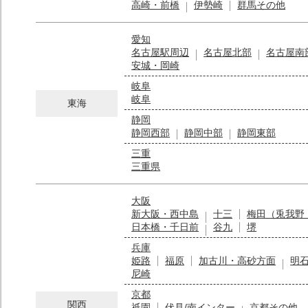
高崎・前橋
伊勢崎
群馬その他
愛知
名古屋駅周辺
名古屋北部
名古屋南
安城・岡崎
岐阜
岐阜
東海
静岡
静岡西部
静岡中部
静岡東部
三重
三重県
大阪
新大阪・西中島
十三
梅田（兎我野
日本橋・千日前
谷九
堺
兵庫
姫路
福原
加古川・高砂方面
明
尼崎
京都
関西
祇園
伏見/南インター
京都その他