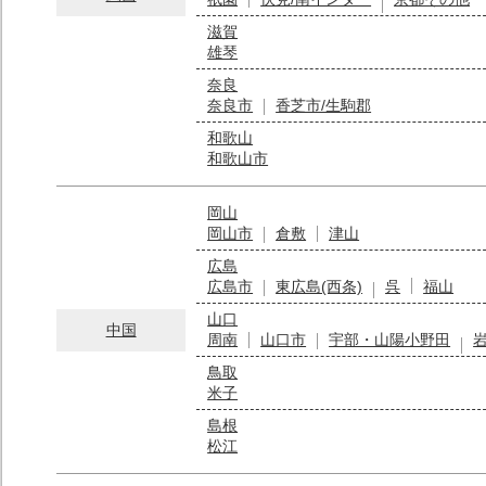
滋賀
雄琴
奈良
奈良市
香芝市/生駒郡
和歌山
和歌山市
岡山
岡山市
倉敷
津山
広島
広島市
東広島(西条)
呉
福山
山口
中国
周南
山口市
宇部・山陽小野田
鳥取
米子
島根
松江