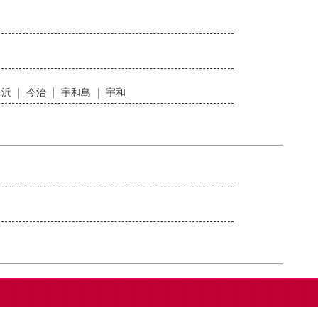
居浜
今治
宇和島
宇和