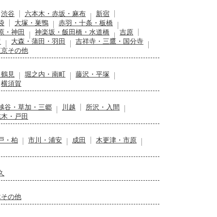
渋谷
六本木・赤坂・麻布
新宿
袋
大塚・巣鴨
赤羽・十条・板橋
原・神田
神楽坂・飯田橋・水道橋
吉原
留
大森・蒲田・羽田
吉祥寺・三鷹・国分寺
東京その他
・鶴見
堀之内・南町
藤沢・平塚
横須賀
越谷・草加・三郷
川越
所沢・入間
志木・戸田
戸・柏
市川・浦安
成田
木更津・市原
久
木その他