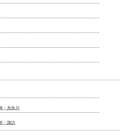
崎・糸魚川
那・諏訪