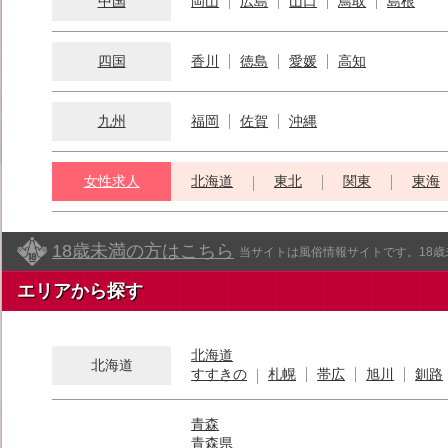
中国
岡山
広島
山口
鳥取
島根
四国
香川
徳島
愛媛
高知
九州
福岡
佐賀
沖縄
女性求人
北海道
東北
関東
東海
18歳未満の方はこちら
当サイトは風俗情報サイトです。18
エリアから探す
北海道
北海道
すすきの
札幌
帯広
旭川
釧路
青森
青森県