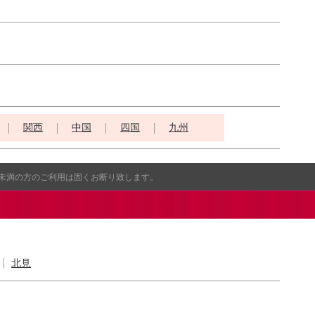
関西
中国
四国
九州
歳未満の方のご利用は固くお断り致します。
北見