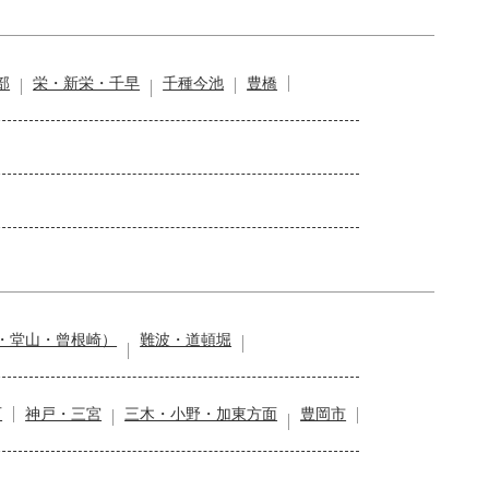
部
栄・新栄・千早
千種今池
豊橋
・堂山・曾根崎）
難波・道頓堀
石
神戸・三宮
三木・小野・加東方面
豊岡市