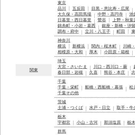
東京
品川
五反田
目黒・恵比寿・広尾
大久保・高田馬場
中野・高円寺
池
日暮里・西日暮里
鶯谷
上野・秋葉
錦糸町・小岩・葛西
銀座・新橋・汐
調布・府中
立川・八王子
町田
神奈川
横浜
新横浜
関内・桜木町
川崎
相模原・大和
厚木
小田原・箱根
埼玉
大宮・さいたま
川口・西川口・蕨
関東
春日部・岩槻
久喜
熊谷・本庄
千葉
千葉・栄町
船橋・西船橋・幕張
松
千葉その他
茨城
土浦・つくば
水戸・日立
取手・牛
栃木
宇都宮
小山・古河
那須塩原
栃
群馬