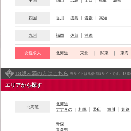
中国
岡山
広島
山口
鳥取
島根
四国
香川
徳島
愛媛
高知
九州
福岡
佐賀
沖縄
女性求人
北海道
東北
関東
東海
18歳未満の方はこちら
当サイトは風俗情報サイトです。18
エリアから探す
北海道
北海道
すすきの
札幌
帯広
旭川
釧路
青森
青森県