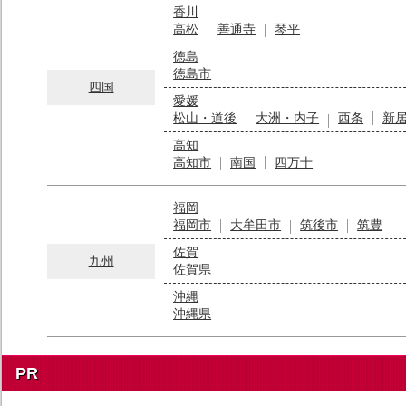
香川
高松
善通寺
琴平
徳島
徳島市
四国
愛媛
松山・道後
大洲・内子
西条
新
高知
高知市
南国
四万十
福岡
福岡市
大牟田市
筑後市
筑豊
佐賀
九州
佐賀県
沖縄
沖縄県
PR