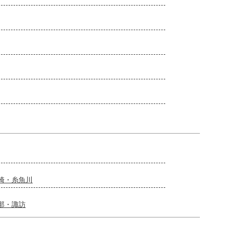
崎・糸魚川
那・諏訪