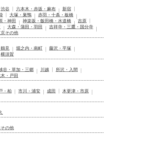
渋谷
六本木・赤坂・麻布
新宿
袋
大塚・巣鴨
赤羽・十条・板橋
原・神田
神楽坂・飯田橋・水道橋
吉原
留
大森・蒲田・羽田
吉祥寺・三鷹・国分寺
東京その他
・鶴見
堀之内・南町
藤沢・平塚
横須賀
越谷・草加・三郷
川越
所沢・入間
志木・戸田
戸・柏
市川・浦安
成田
木更津・市原
久
木その他