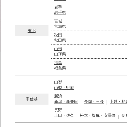
岩手
岩手県
宮城
宮城県
東北
秋田
秋田県
山形
山形県
福島
福島県
山梨
山梨・甲府
新潟
甲信越
新潟・新発田
長岡・三条
上越・柏
長野
上田・佐久
松本・塩尻・安曇野
伊