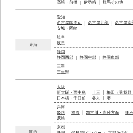
高崎・前橋
伊勢崎
群馬その他
愛知
名古屋駅周辺
名古屋北部
名古屋南
安城・岡崎
岐阜
岐阜
東海
静岡
静岡西部
静岡中部
静岡東部
三重
三重県
大阪
新大阪・西中島
十三
梅田（兎我野
日本橋・千日前
谷九
堺
兵庫
姫路
福原
加古川・高砂方面
明
尼崎
京都
関西
祇園
伏見/南インター
京都その他