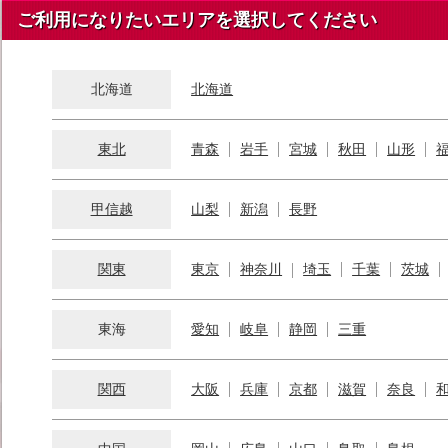
ご利用になりたいエリアを選択してください
北海道
北海道
東北
青森
岩手
宮城
秋田
山形
甲信越
山梨
新潟
長野
関東
東京
神奈川
埼玉
千葉
茨城
東海
愛知
岐阜
静岡
三重
関西
大阪
兵庫
京都
滋賀
奈良