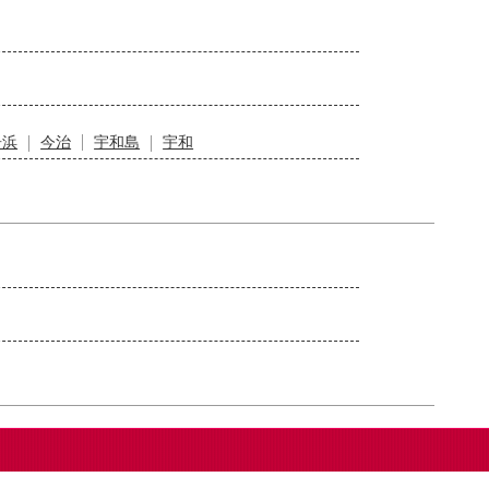
居浜
今治
宇和島
宇和