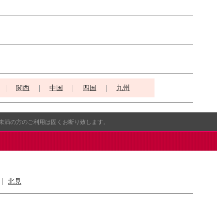
関西
中国
四国
九州
歳未満の方のご利用は固くお断り致します。
北見