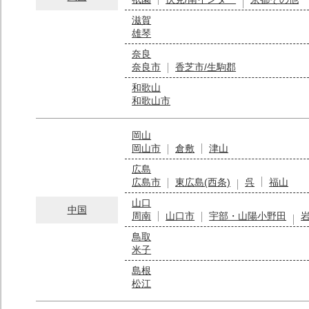
滋賀
雄琴
奈良
奈良市
香芝市/生駒郡
和歌山
和歌山市
岡山
岡山市
倉敷
津山
広島
広島市
東広島(西条)
呉
福山
山口
中国
周南
山口市
宇部・山陽小野田
鳥取
米子
島根
松江