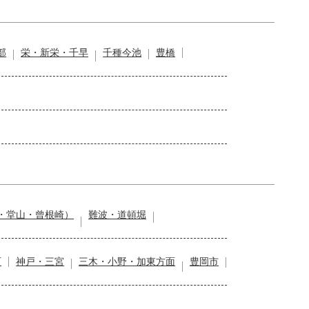
部
栄・新栄・千早
千種今池
豊橋
・堂山・曾根崎）
難波・道頓堀
石
神戸・三宮
三木・小野・加東方面
豊岡市