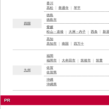
香川
高松
善通寺
琴平
徳島
徳島市
四国
愛媛
松山・道後
大洲・内子
西条
新
高知
高知市
南国
四万十
福岡
福岡市
大牟田市
筑後市
筑豊
佐賀
九州
佐賀県
沖縄
沖縄県
PR