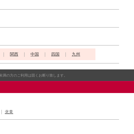
関西
中国
四国
九州
歳未満の方のご利用は固くお断り致します。
北見