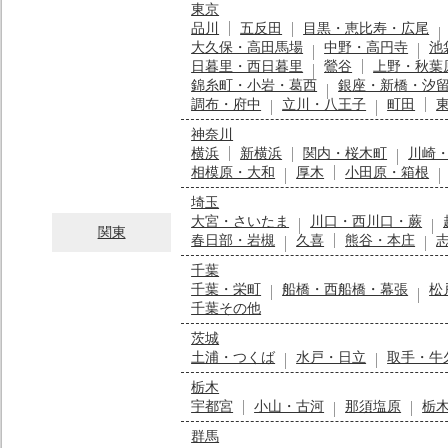
東京
品川
五反田
目黒・恵比寿・広尾
大久保・高田馬場
中野・高円寺
池
日暮里・西日暮里
鶯谷
上野・秋葉
錦糸町・小岩・葛西
銀座・新橋・汐
調布・府中
立川・八王子
町田
神奈川
横浜
新横浜
関内・桜木町
川崎
相模原・大和
厚木
小田原・箱根
埼玉
大宮・さいたま
川口・西川口・蕨
関東
春日部・岩槻
久喜
熊谷・本庄
千葉
千葉・栄町
船橋・西船橋・幕張
松
千葉その他
茨城
土浦・つくば
水戸・日立
取手・牛
栃木
宇都宮
小山・古河
那須塩原
栃
群馬