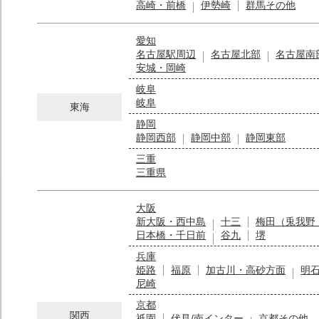
高崎・前橋
伊勢崎
群馬その他
愛知
名古屋駅周辺
名古屋北部
名古屋南
安城・岡崎
岐阜
岐阜
東海
静岡
静岡西部
静岡中部
静岡東部
三重
三重県
大阪
新大阪・西中島
十三
梅田（兎我野
日本橋・千日前
谷九
堺
兵庫
姫路
福原
加古川・高砂方面
明
尼崎
京都
関西
祇園
伏見/南インター
京都その他