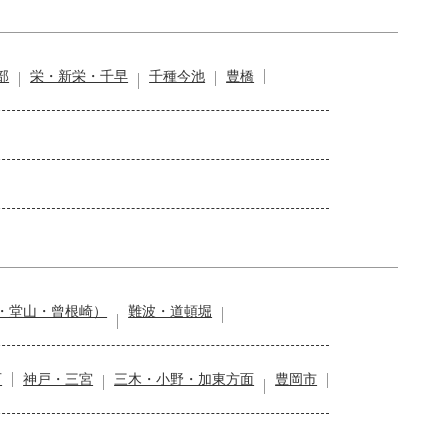
部
栄・新栄・千早
千種今池
豊橋
・堂山・曾根崎）
難波・道頓堀
石
神戸・三宮
三木・小野・加東方面
豊岡市