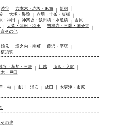
渋谷
六本木・赤坂・麻布
新宿
袋
大塚・巣鴨
赤羽・十条・板橋
原・神田
神楽坂・飯田橋・水道橋
吉原
留
大森・蒲田・羽田
吉祥寺・三鷹・国分寺
東京その他
・鶴見
堀之内・南町
藤沢・平塚
横須賀
越谷・草加・三郷
川越
所沢・入間
志木・戸田
戸・柏
市川・浦安
成田
木更津・市原
久
木その他