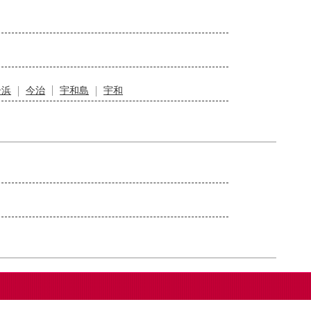
居浜
今治
宇和島
宇和