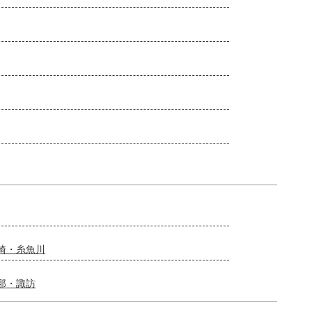
崎・糸魚川
那・諏訪