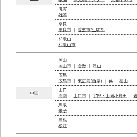
滋賀
雄琴
奈良
奈良市
香芝市/生駒郡
和歌山
和歌山市
岡山
岡山市
倉敷
津山
広島
広島市
東広島(西条)
呉
福山
山口
中国
周南
山口市
宇部・山陽小野田
鳥取
米子
島根
松江