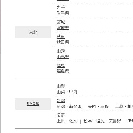
岩手
岩手県
宮城
宮城県
東北
秋田
秋田県
山形
山形県
福島
福島県
山梨
山梨・甲府
新潟
甲信越
新潟・新発田
長岡・三条
上越・柏
長野
上田・佐久
松本・塩尻・安曇野
伊