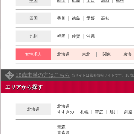
中国
岡山
広島
山口
鳥取
島根
四国
香川
徳島
愛媛
高知
九州
福岡
佐賀
沖縄
女性求人
北海道
東北
関東
東海
18歳未満の方はこちら
当サイトは風俗情報サイトです。18
エリアから探す
北海道
北海道
すすきの
札幌
帯広
旭川
釧路
青森
青森県