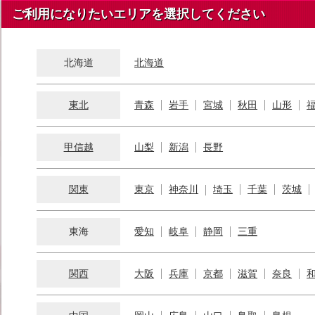
ご利用になりたいエリアを選択してください
北海道
北海道
東北
青森
岩手
宮城
秋田
山形
甲信越
山梨
新潟
長野
関東
東京
神奈川
埼玉
千葉
茨城
東海
愛知
岐阜
静岡
三重
関西
大阪
兵庫
京都
滋賀
奈良