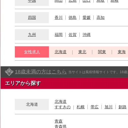
中国
岡山
広島
山口
鳥取
島根
四国
香川
徳島
愛媛
高知
九州
福岡
佐賀
沖縄
女性求人
北海道
東北
関東
東海
18歳未満の方はこちら
当サイトは風俗情報サイトです。18
エリアから探す
北海道
北海道
すすきの
札幌
帯広
旭川
釧路
青森
青森県