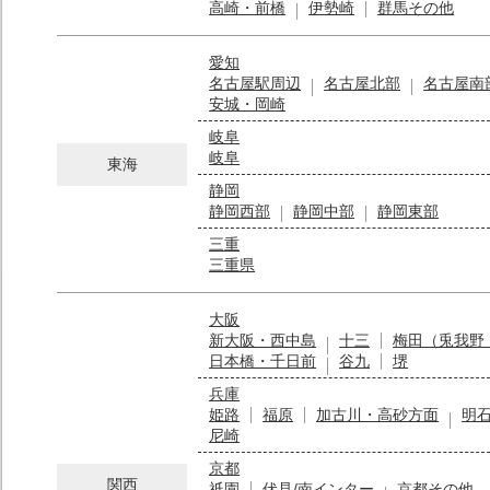
高崎・前橋
伊勢崎
群馬その他
愛知
名古屋駅周辺
名古屋北部
名古屋南
安城・岡崎
岐阜
岐阜
東海
静岡
静岡西部
静岡中部
静岡東部
三重
三重県
大阪
新大阪・西中島
十三
梅田（兎我野
日本橋・千日前
谷九
堺
兵庫
姫路
福原
加古川・高砂方面
明
尼崎
京都
関西
祇園
伏見/南インター
京都その他