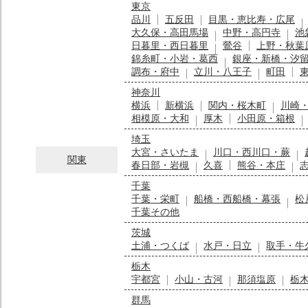
東京
品川
五反田
目黒・恵比寿・広尾
大久保・高田馬場
中野・高円寺
池
日暮里・西日暮里
鶯谷
上野・秋葉
錦糸町・小岩・葛西
銀座・新橋・汐
調布・府中
立川・八王子
町田
神奈川
横浜
新横浜
関内・桜木町
川崎
相模原・大和
厚木
小田原・箱根
埼玉
大宮・さいたま
川口・西川口・蕨
関東
春日部・岩槻
久喜
熊谷・本庄
千葉
千葉・栄町
船橋・西船橋・幕張
松
千葉その他
茨城
土浦・つくば
水戸・日立
取手・牛
栃木
宇都宮
小山・古河
那須塩原
栃
群馬