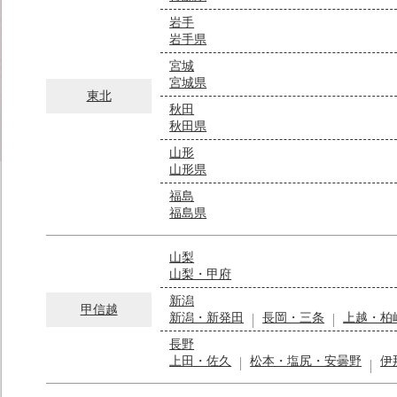
岩手
岩手県
宮城
宮城県
東北
秋田
秋田県
山形
山形県
福島
福島県
山梨
山梨・甲府
新潟
甲信越
新潟・新発田
長岡・三条
上越・柏
長野
上田・佐久
松本・塩尻・安曇野
伊