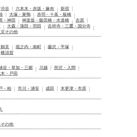
渋谷
六本木・赤坂・麻布
新宿
袋
大塚・巣鴨
赤羽・十条・板橋
原・神田
神楽坂・飯田橋・水道橋
吉原
留
大森・蒲田・羽田
吉祥寺・三鷹・国分寺
東京その他
・鶴見
堀之内・南町
藤沢・平塚
横須賀
越谷・草加・三郷
川越
所沢・入間
志木・戸田
戸・柏
市川・浦安
成田
木更津・市原
久
木その他