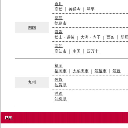
香川
高松
善通寺
琴平
徳島
徳島市
四国
愛媛
松山・道後
大洲・内子
西条
新
高知
高知市
南国
四万十
福岡
福岡市
大牟田市
筑後市
筑豊
佐賀
九州
佐賀県
沖縄
沖縄県
PR