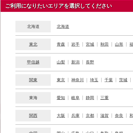
ご利用になりたいエリアを選択してください
北海道
北海道
東北
青森
岩手
宮城
秋田
山形
甲信越
山梨
新潟
長野
関東
東京
神奈川
埼玉
千葉
茨城
東海
愛知
岐阜
静岡
三重
関西
大阪
兵庫
京都
滋賀
奈良