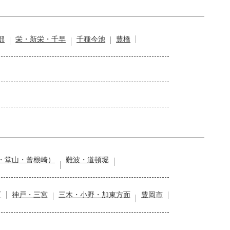
部
栄・新栄・千早
千種今池
豊橋
・堂山・曾根崎）
難波・道頓堀
石
神戸・三宮
三木・小野・加東方面
豊岡市