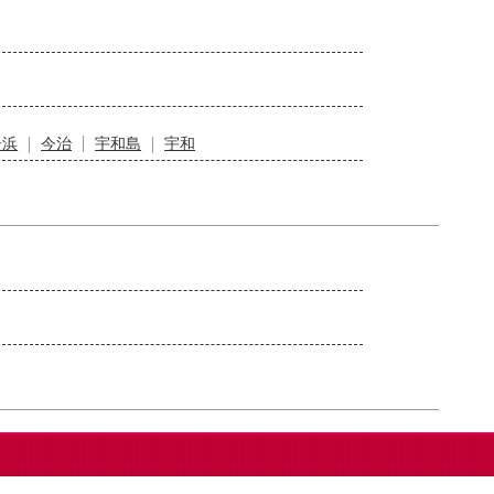
居浜
今治
宇和島
宇和