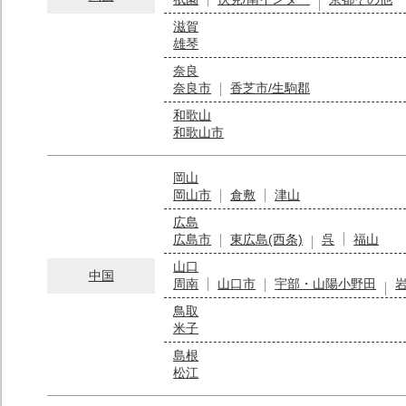
滋賀
雄琴
奈良
奈良市
香芝市/生駒郡
和歌山
和歌山市
岡山
岡山市
倉敷
津山
広島
広島市
東広島(西条)
呉
福山
山口
中国
周南
山口市
宇部・山陽小野田
鳥取
米子
島根
松江