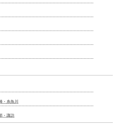
崎・糸魚川
那・諏訪