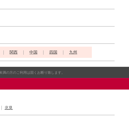
関西
中国
四国
九州
歳未満の方のご利用は固くお断り致します。
北見