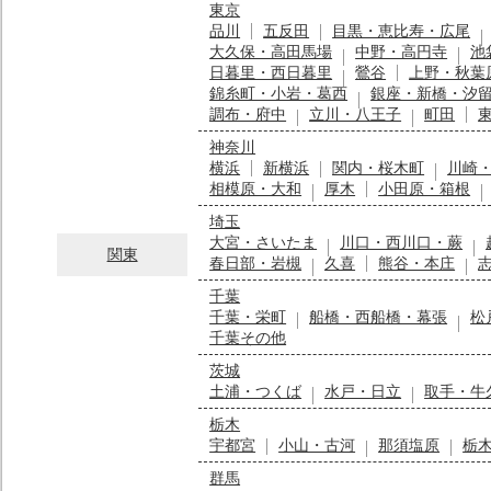
東京
品川
五反田
目黒・恵比寿・広尾
大久保・高田馬場
中野・高円寺
池
日暮里・西日暮里
鶯谷
上野・秋葉
錦糸町・小岩・葛西
銀座・新橋・汐
調布・府中
立川・八王子
町田
神奈川
横浜
新横浜
関内・桜木町
川崎
相模原・大和
厚木
小田原・箱根
埼玉
大宮・さいたま
川口・西川口・蕨
関東
春日部・岩槻
久喜
熊谷・本庄
千葉
千葉・栄町
船橋・西船橋・幕張
松
千葉その他
茨城
土浦・つくば
水戸・日立
取手・牛
栃木
宇都宮
小山・古河
那須塩原
栃
群馬