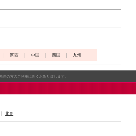
関西
中国
四国
九州
歳未満の方のご利用は固くお断り致します。
北見