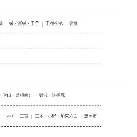
部
栄・新栄・千早
千種今池
豊橋
・堂山・曾根崎）
難波・道頓堀
石
神戸・三宮
三木・小野・加東方面
豊岡市