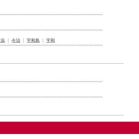
居浜
今治
宇和島
宇和