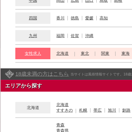
中国
岡山
広島
山口
鳥取
島根
四国
香川
徳島
愛媛
高知
九州
福岡
佐賀
沖縄
女性求人
北海道
東北
関東
東海
18歳未満の方はこちら
当サイトは風俗情報サイトです。18
エリアから探す
北海道
北海道
すすきの
札幌
帯広
旭川
釧路
青森
青森県