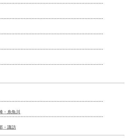
崎・糸魚川
那・諏訪