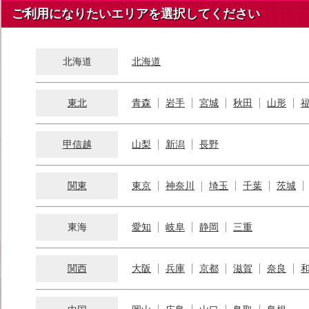
ご利用になりたいエリアを選択してください
北海道
北海道
東北
青森
岩手
宮城
秋田
山形
甲信越
山梨
新潟
長野
関東
東京
神奈川
埼玉
千葉
茨城
東海
愛知
岐阜
静岡
三重
関西
大阪
兵庫
京都
滋賀
奈良