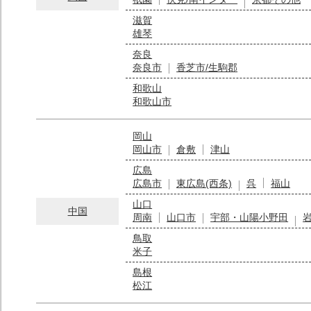
滋賀
雄琴
奈良
奈良市
香芝市/生駒郡
和歌山
和歌山市
岡山
岡山市
倉敷
津山
広島
広島市
東広島(西条)
呉
福山
山口
中国
周南
山口市
宇部・山陽小野田
鳥取
米子
島根
松江