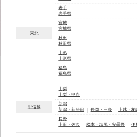
岩手
岩手県
宮城
宮城県
東北
秋田
秋田県
山形
山形県
福島
福島県
山梨
山梨・甲府
新潟
甲信越
新潟・新発田
長岡・三条
上越・柏
長野
上田・佐久
松本・塩尻・安曇野
伊