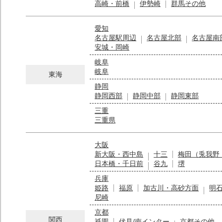
高崎・前橋
伊勢崎
群馬その他
愛知
名古屋駅周辺
名古屋北部
名古屋南
安城・岡崎
岐阜
岐阜
東海
静岡
静岡西部
静岡中部
静岡東部
三重
三重県
大阪
新大阪・西中島
十三
梅田（兎我野
日本橋・千日前
谷九
堺
兵庫
姫路
福原
加古川・高砂方面
明
尼崎
京都
関西
祇園
伏見/南インター
京都その他