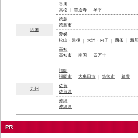
香川
高松
善通寺
琴平
徳島
徳島市
四国
愛媛
松山・道後
大洲・内子
西条
新
高知
高知市
南国
四万十
福岡
福岡市
大牟田市
筑後市
筑豊
佐賀
九州
佐賀県
沖縄
沖縄県
PR