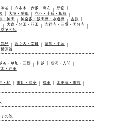
渋谷
六本木・赤坂・麻布
新宿
袋
大塚・巣鴨
赤羽・十条・板橋
原・神田
神楽坂・飯田橋・水道橋
吉原
留
大森・蒲田・羽田
吉祥寺・三鷹・国分寺
東京その他
・鶴見
堀之内・南町
藤沢・平塚
横須賀
越谷・草加・三郷
川越
所沢・入間
志木・戸田
戸・柏
市川・浦安
成田
木更津・市原
久
木その他