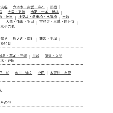
渋谷
六本木・赤坂・麻布
新宿
袋
大塚・巣鴨
赤羽・十条・板橋
原・神田
神楽坂・飯田橋・水道橋
吉原
留
大森・蒲田・羽田
吉祥寺・三鷹・国分寺
東京その他
・鶴見
堀之内・南町
藤沢・平塚
横須賀
越谷・草加・三郷
川越
所沢・入間
志木・戸田
戸・柏
市川・浦安
成田
木更津・市原
久
木その他