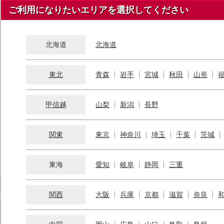
ご利用になりたいエリアを選択してください
北海道
北海道
東北
青森
岩手
宮城
秋田
山形
甲信越
山梨
新潟
長野
関東
東京
神奈川
埼玉
千葉
茨城
東海
愛知
岐阜
静岡
三重
関西
大阪
兵庫
京都
滋賀
奈良