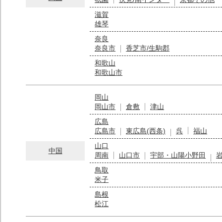
滋賀
雄琴
奈良
奈良市
香芝市/生駒郡
和歌山
和歌山市
岡山
岡山市
倉敷
津山
広島
広島市
東広島(西条)
呉
福山
山口
中国
周南
山口市
宇部・山陽小野田
鳥取
米子
島根
松江