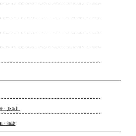
崎・糸魚川
那・諏訪