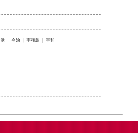
居浜
今治
宇和島
宇和