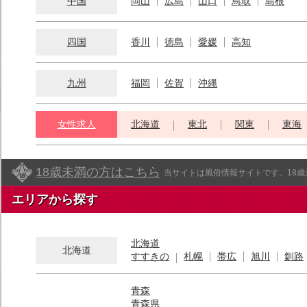
中国
岡山
広島
山口
鳥取
島根
四国
香川
徳島
愛媛
高知
九州
福岡
佐賀
沖縄
女性求人
北海道
東北
関東
東海
18歳未満の方はこちら
当サイトは風俗情報サイトです。18
エリアから探す
北海道
北海道
すすきの
札幌
帯広
旭川
釧路
青森
青森県