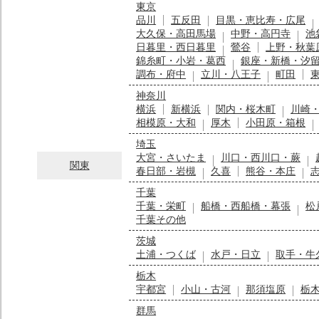
東京
品川
五反田
目黒・恵比寿・広尾
大久保・高田馬場
中野・高円寺
池
日暮里・西日暮里
鶯谷
上野・秋葉
錦糸町・小岩・葛西
銀座・新橋・汐
調布・府中
立川・八王子
町田
神奈川
横浜
新横浜
関内・桜木町
川崎
相模原・大和
厚木
小田原・箱根
埼玉
大宮・さいたま
川口・西川口・蕨
関東
春日部・岩槻
久喜
熊谷・本庄
千葉
千葉・栄町
船橋・西船橋・幕張
松
千葉その他
茨城
土浦・つくば
水戸・日立
取手・牛
栃木
宇都宮
小山・古河
那須塩原
栃
群馬