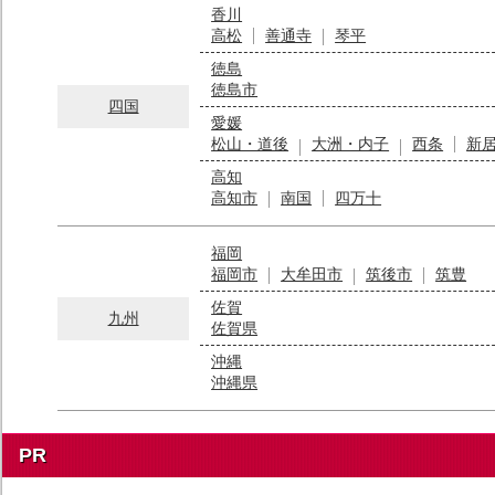
香川
高松
善通寺
琴平
徳島
徳島市
四国
愛媛
松山・道後
大洲・内子
西条
新
高知
高知市
南国
四万十
福岡
福岡市
大牟田市
筑後市
筑豊
佐賀
九州
佐賀県
沖縄
沖縄県
PR