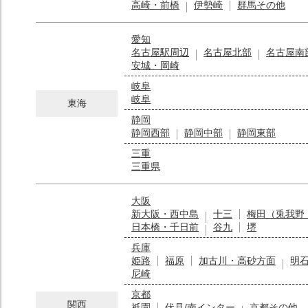
高崎・前橋
伊勢崎
群馬その他
愛知
名古屋駅周辺
名古屋北部
名古屋南
安城・岡崎
岐阜
岐阜
東海
静岡
静岡西部
静岡中部
静岡東部
三重
三重県
大阪
新大阪・西中島
十三
梅田（兎我野
日本橋・千日前
谷九
堺
兵庫
姫路
福原
加古川・高砂方面
明
尼崎
京都
関西
祇園
伏見/南インター
京都その他