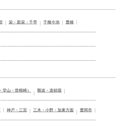
部
栄・新栄・千早
千種今池
豊橋
・堂山・曾根崎）
難波・道頓堀
石
神戸・三宮
三木・小野・加東方面
豊岡市