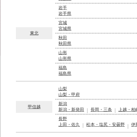
岩手
岩手県
宮城
宮城県
東北
秋田
秋田県
山形
山形県
福島
福島県
山梨
山梨・甲府
新潟
甲信越
新潟・新発田
長岡・三条
上越・柏
長野
上田・佐久
松本・塩尻・安曇野
伊