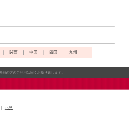
関西
中国
四国
九州
歳未満の方のご利用は固くお断り致します。
北見