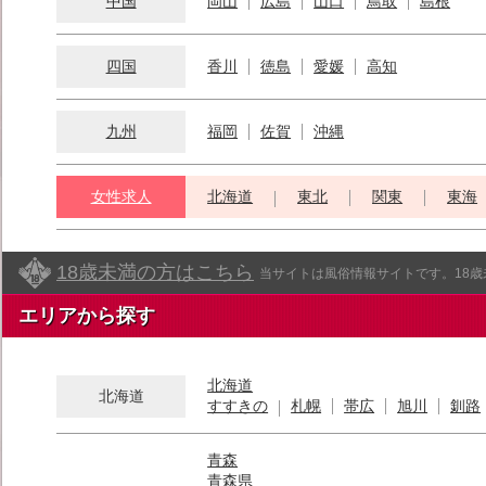
中国
岡山
広島
山口
鳥取
島根
四国
香川
徳島
愛媛
高知
九州
福岡
佐賀
沖縄
女性求人
北海道
東北
関東
東海
18歳未満の方はこちら
当サイトは風俗情報サイトです。18
エリアから探す
北海道
北海道
すすきの
札幌
帯広
旭川
釧路
青森
青森県