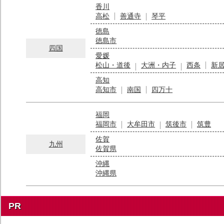
香川
高松
善通寺
琴平
徳島
徳島市
四国
愛媛
松山・道後
大洲・内子
西条
新
高知
高知市
南国
四万十
福岡
福岡市
大牟田市
筑後市
筑豊
佐賀
九州
佐賀県
沖縄
沖縄県
PR