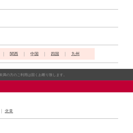
関西
中国
四国
九州
歳未満の方のご利用は固くお断り致します。
北見