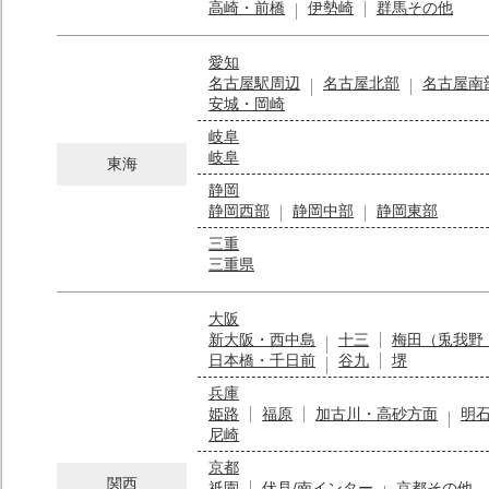
高崎・前橋
伊勢崎
群馬その他
愛知
名古屋駅周辺
名古屋北部
名古屋南
安城・岡崎
岐阜
岐阜
東海
静岡
静岡西部
静岡中部
静岡東部
三重
三重県
大阪
新大阪・西中島
十三
梅田（兎我野
日本橋・千日前
谷九
堺
兵庫
姫路
福原
加古川・高砂方面
明
尼崎
京都
関西
祇園
伏見/南インター
京都その他