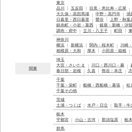
東京
品川
五反田
目黒・恵比寿・広尾
大久保・高田馬場
中野・高円寺
池
日暮里・西日暮里
鶯谷
上野・秋葉
錦糸町・小岩・葛西
銀座・新橋・汐
調布・府中
立川・八王子
町田
神奈川
横浜
新横浜
関内・桜木町
川崎
相模原・大和
厚木
小田原・箱根
埼玉
大宮・さいたま
川口・西川口・蕨
関東
春日部・岩槻
久喜
熊谷・本庄
千葉
千葉・栄町
船橋・西船橋・幕張
松
千葉その他
茨城
土浦・つくば
水戸・日立
取手・牛
栃木
宇都宮
小山・古河
那須塩原
栃
群馬