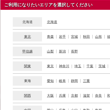
ご利用になりたいエリアを選択してください
北海道
北海道
東北
青森
岩手
宮城
秋田
山形
甲信越
山梨
新潟
長野
関東
東京
神奈川
埼玉
千葉
茨城
東海
愛知
岐阜
静岡
三重
関西
大阪
兵庫
京都
滋賀
奈良