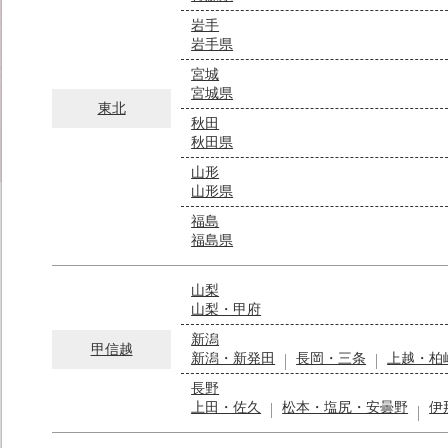
岩手
岩手県
宮城
宮城県
東北
秋田
秋田県
山形
山形県
福島
福島県
山梨
山梨・甲府
新潟
甲信越
新潟・新発田
長岡・三条
上越・柏
長野
上田・佐久
松本・塩尻・安曇野
伊