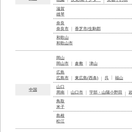
滋賀
雄琴
奈良
奈良市
香芝市/生駒郡
和歌山
和歌山市
岡山
岡山市
倉敷
津山
広島
広島市
東広島(西条)
呉
福山
山口
中国
周南
山口市
宇部・山陽小野田
鳥取
米子
島根
松江