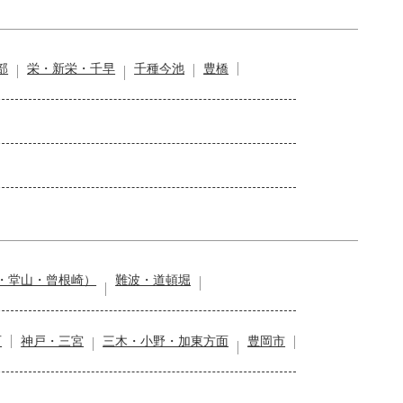
部
栄・新栄・千早
千種今池
豊橋
・堂山・曾根崎）
難波・道頓堀
石
神戸・三宮
三木・小野・加東方面
豊岡市