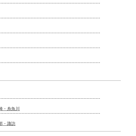
崎・糸魚川
那・諏訪