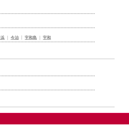
居浜
今治
宇和島
宇和