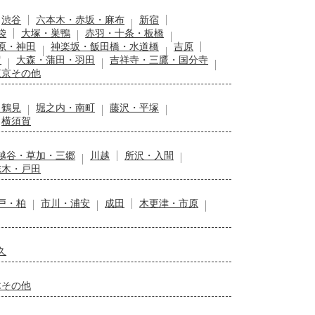
渋谷
六本木・赤坂・麻布
新宿
袋
大塚・巣鴨
赤羽・十条・板橋
原・神田
神楽坂・飯田橋・水道橋
吉原
留
大森・蒲田・羽田
吉祥寺・三鷹・国分寺
東京その他
・鶴見
堀之内・南町
藤沢・平塚
横須賀
越谷・草加・三郷
川越
所沢・入間
志木・戸田
戸・柏
市川・浦安
成田
木更津・市原
久
木その他