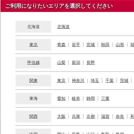
ご利用になりたいエリアを選択してください
北海道
北海道
東北
青森
岩手
宮城
秋田
山形
甲信越
山梨
新潟
長野
関東
東京
神奈川
埼玉
千葉
茨城
東海
愛知
岐阜
静岡
三重
関西
大阪
兵庫
京都
滋賀
奈良