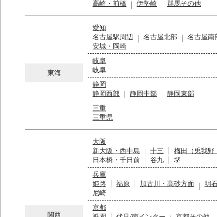
高崎・前橋
伊勢崎
群馬その他
愛知
名古屋駅周辺
名古屋北部
名古屋南
安城・岡崎
岐阜
岐阜
東海
静岡
静岡西部
静岡中部
静岡東部
三重
三重県
大阪
新大阪・西中島
十三
梅田（兎我野
日本橋・千日前
谷九
堺
兵庫
姫路
福原
加古川・高砂方面
明
尼崎
京都
関西
祇園
伏見/南インター
京都その他