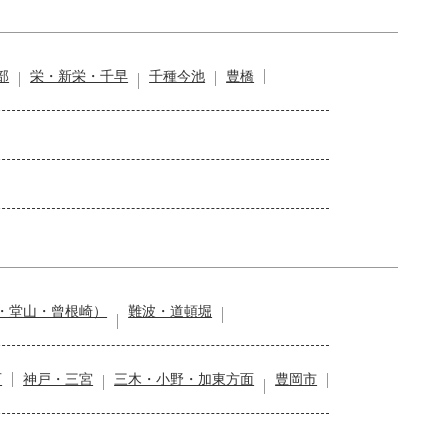
部
栄・新栄・千早
千種今池
豊橋
・堂山・曾根崎）
難波・道頓堀
石
神戸・三宮
三木・小野・加東方面
豊岡市