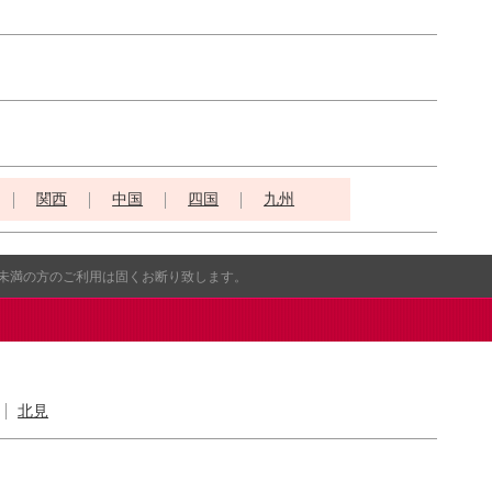
関西
中国
四国
九州
歳未満の方のご利用は固くお断り致します。
北見