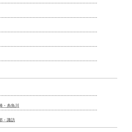
崎・糸魚川
那・諏訪