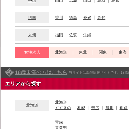
中国
岡山
広島
山口
鳥取
島根
四国
香川
徳島
愛媛
高知
九州
福岡
佐賀
沖縄
女性求人
北海道
東北
関東
東海
18歳未満の方はこちら
当サイトは風俗情報サイトです。18
エリアから探す
北海道
北海道
すすきの
札幌
帯広
旭川
釧路
青森
青森県