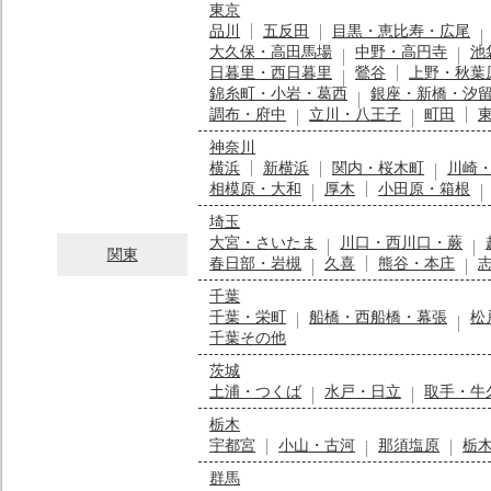
東京
品川
五反田
目黒・恵比寿・広尾
大久保・高田馬場
中野・高円寺
池
日暮里・西日暮里
鶯谷
上野・秋葉
錦糸町・小岩・葛西
銀座・新橋・汐
調布・府中
立川・八王子
町田
神奈川
横浜
新横浜
関内・桜木町
川崎
相模原・大和
厚木
小田原・箱根
埼玉
大宮・さいたま
川口・西川口・蕨
関東
春日部・岩槻
久喜
熊谷・本庄
千葉
千葉・栄町
船橋・西船橋・幕張
松
千葉その他
茨城
土浦・つくば
水戸・日立
取手・牛
栃木
宇都宮
小山・古河
那須塩原
栃
群馬