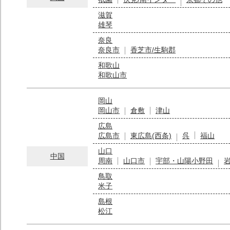
滋賀
雄琴
奈良
奈良市
香芝市/生駒郡
和歌山
和歌山市
岡山
岡山市
倉敷
津山
広島
広島市
東広島(西条)
呉
福山
山口
中国
周南
山口市
宇部・山陽小野田
鳥取
米子
島根
松江