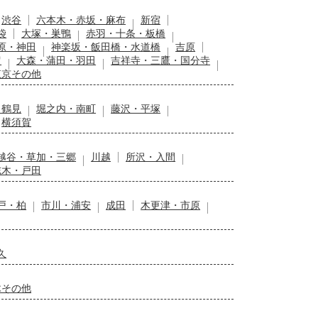
渋谷
六本木・赤坂・麻布
新宿
袋
大塚・巣鴨
赤羽・十条・板橋
原・神田
神楽坂・飯田橋・水道橋
吉原
留
大森・蒲田・羽田
吉祥寺・三鷹・国分寺
東京その他
・鶴見
堀之内・南町
藤沢・平塚
横須賀
越谷・草加・三郷
川越
所沢・入間
志木・戸田
戸・柏
市川・浦安
成田
木更津・市原
久
木その他