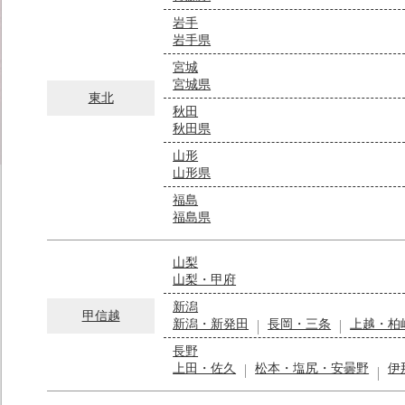
岩手
岩手県
宮城
宮城県
東北
秋田
秋田県
山形
山形県
福島
福島県
山梨
山梨・甲府
新潟
甲信越
新潟・新発田
長岡・三条
上越・柏
長野
上田・佐久
松本・塩尻・安曇野
伊