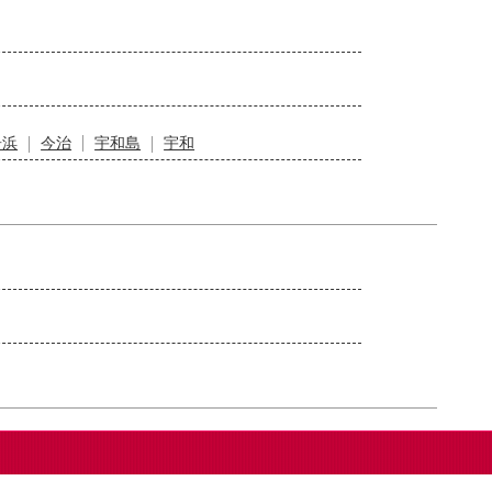
居浜
今治
宇和島
宇和