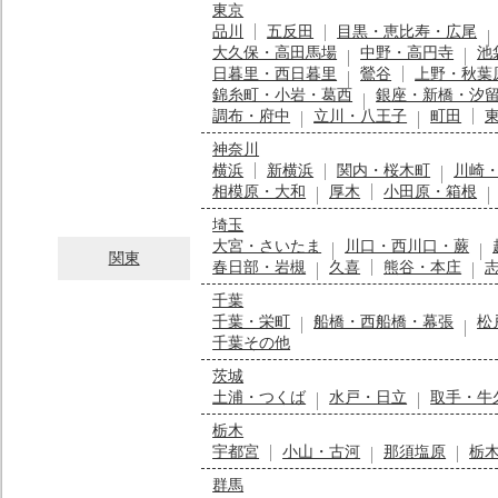
東京
品川
五反田
目黒・恵比寿・広尾
大久保・高田馬場
中野・高円寺
池
日暮里・西日暮里
鶯谷
上野・秋葉
錦糸町・小岩・葛西
銀座・新橋・汐
調布・府中
立川・八王子
町田
神奈川
横浜
新横浜
関内・桜木町
川崎
相模原・大和
厚木
小田原・箱根
埼玉
大宮・さいたま
川口・西川口・蕨
関東
春日部・岩槻
久喜
熊谷・本庄
千葉
千葉・栄町
船橋・西船橋・幕張
松
千葉その他
茨城
土浦・つくば
水戸・日立
取手・牛
栃木
宇都宮
小山・古河
那須塩原
栃
群馬