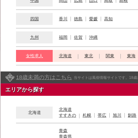
中国
岡山
広島
山口
鳥取
島根
四国
香川
徳島
愛媛
高知
九州
福岡
佐賀
沖縄
女性求人
北海道
東北
関東
東海
18歳未満の方はこちら
当サイトは風俗情報サイトです。18
エリアから探す
北海道
北海道
すすきの
札幌
帯広
旭川
釧路
青森
青森県