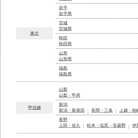
岩手
岩手県
宮城
宮城県
東北
秋田
秋田県
山形
山形県
福島
福島県
山梨
山梨・甲府
新潟
甲信越
新潟・新発田
長岡・三条
上越・柏
長野
上田・佐久
松本・塩尻・安曇野
伊