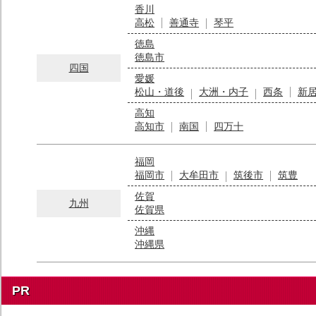
香川
高松
善通寺
琴平
徳島
徳島市
四国
愛媛
松山・道後
大洲・内子
西条
新
高知
高知市
南国
四万十
福岡
福岡市
大牟田市
筑後市
筑豊
佐賀
九州
佐賀県
沖縄
沖縄県
PR