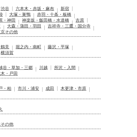
渋谷
六本木・赤坂・麻布
新宿
袋
大塚・巣鴨
赤羽・十条・板橋
原・神田
神楽坂・飯田橋・水道橋
吉原
留
大森・蒲田・羽田
吉祥寺・三鷹・国分寺
東京その他
・鶴見
堀之内・南町
藤沢・平塚
横須賀
越谷・草加・三郷
川越
所沢・入間
志木・戸田
戸・柏
市川・浦安
成田
木更津・市原
久
木その他