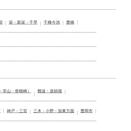
部
栄・新栄・千早
千種今池
豊橋
・堂山・曾根崎）
難波・道頓堀
石
神戸・三宮
三木・小野・加東方面
豊岡市