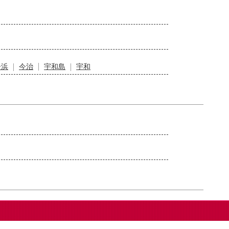
居浜
今治
宇和島
宇和