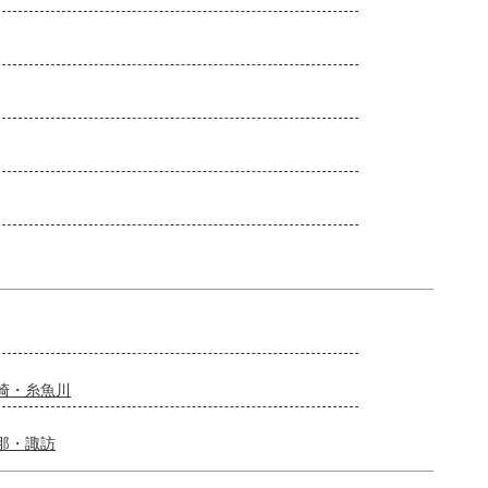
崎・糸魚川
那・諏訪