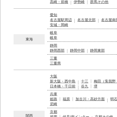
高崎・前橋
伊勢崎
群馬その他
愛知
名古屋駅周辺
名古屋北部
名古屋南
安城・岡崎
岐阜
岐阜
東海
静岡
静岡西部
静岡中部
静岡東部
三重
三重県
大阪
新大阪・西中島
十三
梅田（兎我野
日本橋・千日前
谷九
堺
兵庫
姫路
福原
加古川・高砂方面
明
尼崎
京都
関西
祇園
伏見/南インター
京都その他