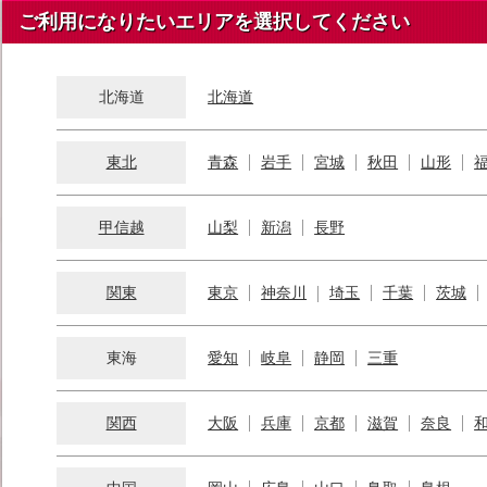
ご利用になりたいエリアを選択してください
北海道
北海道
東北
青森
岩手
宮城
秋田
山形
甲信越
山梨
新潟
長野
関東
東京
神奈川
埼玉
千葉
茨城
東海
愛知
岐阜
静岡
三重
関西
大阪
兵庫
京都
滋賀
奈良