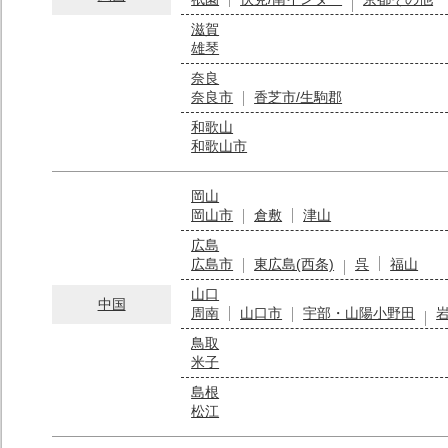
滋賀
雄琴
奈良
奈良市
香芝市/生駒郡
和歌山
和歌山市
岡山
岡山市
倉敷
津山
広島
広島市
東広島(西条)
呉
福山
山口
中国
周南
山口市
宇部・山陽小野田
鳥取
米子
島根
松江