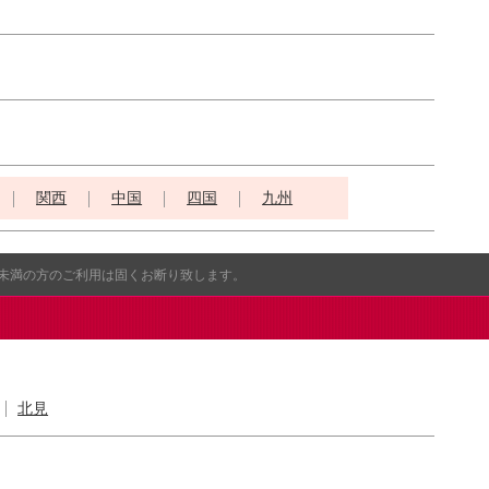
関西
中国
四国
九州
歳未満の方のご利用は固くお断り致します。
北見