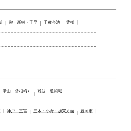
部
栄・新栄・千早
千種今池
豊橋
・堂山・曾根崎）
難波・道頓堀
石
神戸・三宮
三木・小野・加東方面
豊岡市