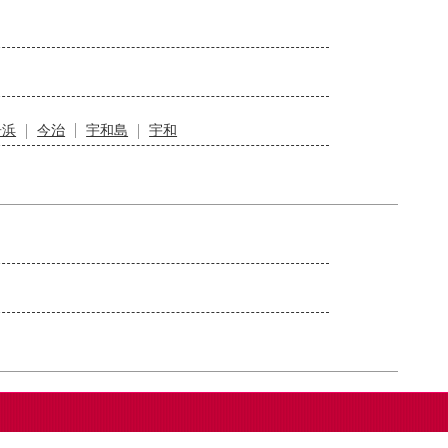
居浜
今治
宇和島
宇和