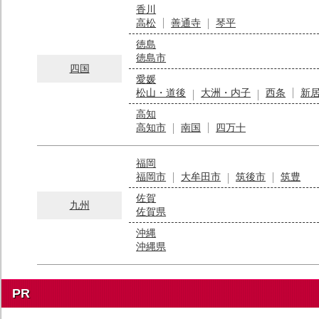
香川
高松
善通寺
琴平
徳島
徳島市
四国
愛媛
松山・道後
大洲・内子
西条
新
高知
高知市
南国
四万十
福岡
福岡市
大牟田市
筑後市
筑豊
佐賀
九州
佐賀県
沖縄
沖縄県
PR