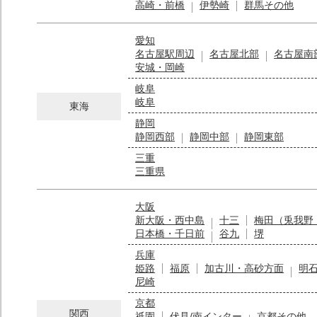
高崎・前橋
伊勢崎
群馬その他
愛知
名古屋駅周辺
名古屋北部
名古屋南
安城・岡崎
岐阜
岐阜
東海
静岡
静岡西部
静岡中部
静岡東部
三重
三重県
大阪
新大阪・西中島
十三
梅田（兎我野
日本橋・千日前
谷九
堺
兵庫
姫路
福原
加古川・高砂方面
明
尼崎
京都
関西
祇園
伏見/南インター
京都その他