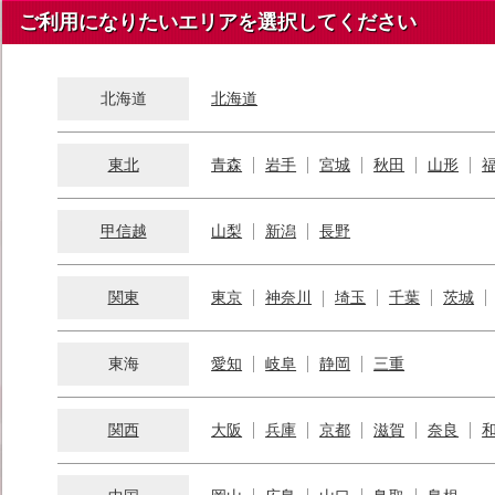
ご利用になりたいエリアを選択してください
北海道
北海道
東北
青森
岩手
宮城
秋田
山形
甲信越
山梨
新潟
長野
関東
東京
神奈川
埼玉
千葉
茨城
東海
愛知
岐阜
静岡
三重
関西
大阪
兵庫
京都
滋賀
奈良