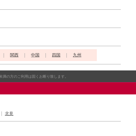
関西
中国
四国
九州
歳未満の方のご利用は固くお断り致します。
北見