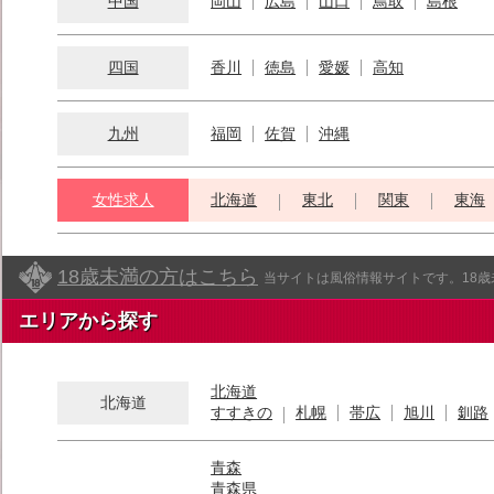
中国
岡山
広島
山口
鳥取
島根
四国
香川
徳島
愛媛
高知
九州
福岡
佐賀
沖縄
女性求人
北海道
東北
関東
東海
18歳未満の方はこちら
当サイトは風俗情報サイトです。18
エリアから探す
北海道
北海道
すすきの
札幌
帯広
旭川
釧路
青森
青森県