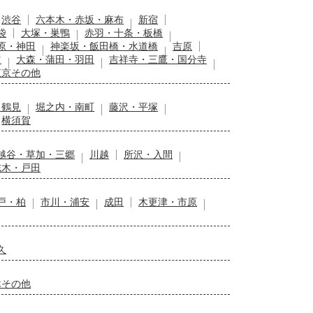
渋谷
六本木・赤坂・麻布
新宿
袋
大塚・巣鴨
赤羽・十条・板橋
原・神田
神楽坂・飯田橋・水道橋
吉原
留
大森・蒲田・羽田
吉祥寺・三鷹・国分寺
東京その他
・鶴見
堀之内・南町
藤沢・平塚
横須賀
越谷・草加・三郷
川越
所沢・入間
志木・戸田
戸・柏
市川・浦安
成田
木更津・市原
久
木その他