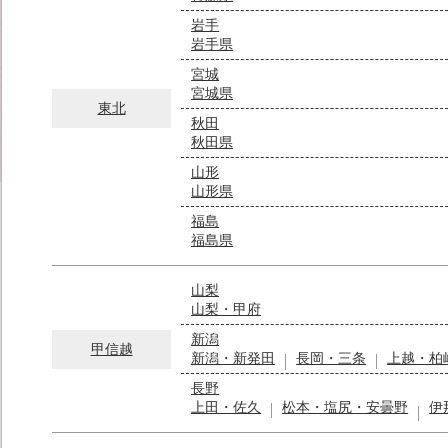
岩手
岩手県
宮城
宮城県
東北
秋田
秋田県
山形
山形県
福島
福島県
山梨
山梨・甲府
新潟
甲信越
新潟・新発田
長岡・三条
上越・柏
長野
上田・佐久
松本・塩尻・安曇野
伊