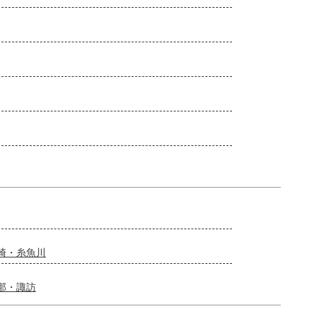
崎・糸魚川
那・諏訪