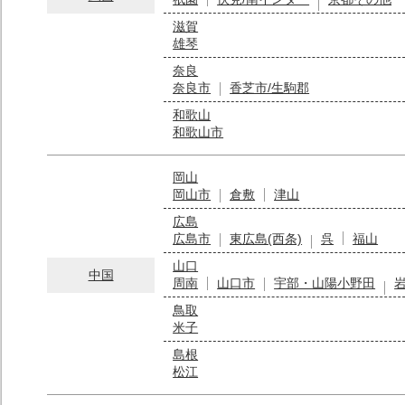
滋賀
雄琴
奈良
奈良市
香芝市/生駒郡
和歌山
和歌山市
岡山
岡山市
倉敷
津山
広島
広島市
東広島(西条)
呉
福山
山口
中国
周南
山口市
宇部・山陽小野田
鳥取
米子
島根
松江