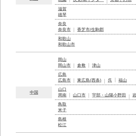
滋賀
雄琴
奈良
奈良市
香芝市/生駒郡
和歌山
和歌山市
岡山
岡山市
倉敷
津山
広島
広島市
東広島(西条)
呉
福山
山口
中国
周南
山口市
宇部・山陽小野田
鳥取
米子
島根
松江