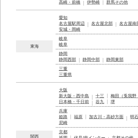
高崎・前橋
伊勢崎
群馬その他
愛知
名古屋駅周辺
名古屋北部
名古屋南
安城・岡崎
岐阜
岐阜
東海
静岡
静岡西部
静岡中部
静岡東部
三重
三重県
大阪
新大阪・西中島
十三
梅田（兎我野
日本橋・千日前
谷九
堺
兵庫
姫路
福原
加古川・高砂方面
明
尼崎
京都
関西
祇園
伏見/南インター
京都その他