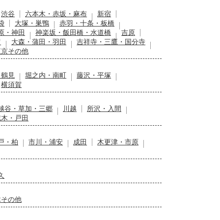
渋谷
六本木・赤坂・麻布
新宿
袋
大塚・巣鴨
赤羽・十条・板橋
原・神田
神楽坂・飯田橋・水道橋
吉原
留
大森・蒲田・羽田
吉祥寺・三鷹・国分寺
東京その他
・鶴見
堀之内・南町
藤沢・平塚
横須賀
越谷・草加・三郷
川越
所沢・入間
志木・戸田
戸・柏
市川・浦安
成田
木更津・市原
久
木その他