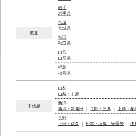
岩手
岩手県
宮城
宮城県
東北
秋田
秋田県
山形
山形県
福島
福島県
山梨
山梨・甲府
新潟
甲信越
新潟・新発田
長岡・三条
上越・柏
長野
上田・佐久
松本・塩尻・安曇野
伊