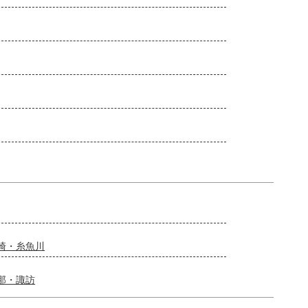
崎・糸魚川
那・諏訪