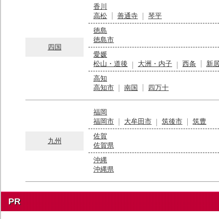
香川
高松
善通寺
琴平
徳島
徳島市
四国
愛媛
松山・道後
大洲・内子
西条
新
高知
高知市
南国
四万十
福岡
福岡市
大牟田市
筑後市
筑豊
佐賀
九州
佐賀県
沖縄
沖縄県
PR