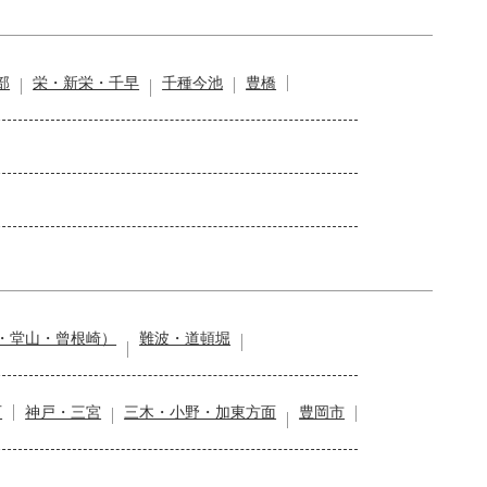
部
栄・新栄・千早
千種今池
豊橋
・堂山・曾根崎）
難波・道頓堀
石
神戸・三宮
三木・小野・加東方面
豊岡市