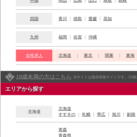
中国
岡山
広島
山口
鳥取
島根
四国
香川
徳島
愛媛
高知
九州
福岡
佐賀
沖縄
女性求人
北海道
東北
関東
東海
18歳未満の方はこちら
当サイトは風俗情報サイトです。18
エリアから探す
北海道
北海道
すすきの
札幌
帯広
旭川
釧路
青森
青森県