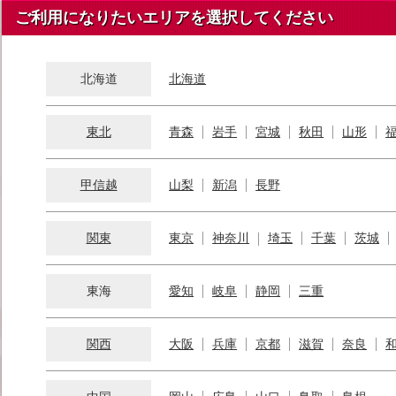
ご利用になりたいエリアを選択してください
北海道
北海道
東北
青森
岩手
宮城
秋田
山形
甲信越
山梨
新潟
長野
関東
東京
神奈川
埼玉
千葉
茨城
東海
愛知
岐阜
静岡
三重
関西
大阪
兵庫
京都
滋賀
奈良