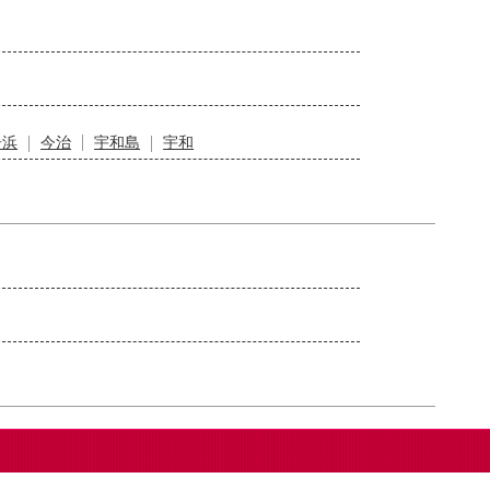
居浜
今治
宇和島
宇和