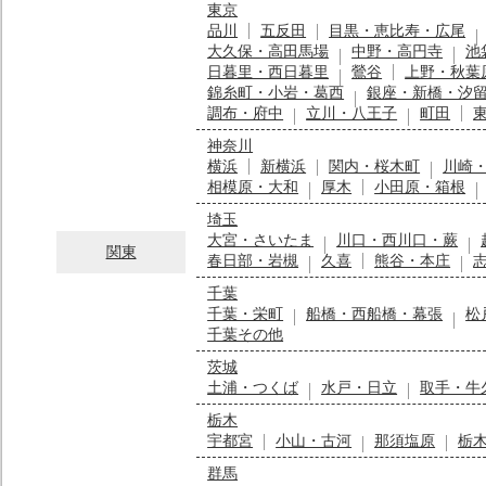
東京
品川
五反田
目黒・恵比寿・広尾
大久保・高田馬場
中野・高円寺
池
日暮里・西日暮里
鶯谷
上野・秋葉
錦糸町・小岩・葛西
銀座・新橋・汐
調布・府中
立川・八王子
町田
神奈川
横浜
新横浜
関内・桜木町
川崎
相模原・大和
厚木
小田原・箱根
埼玉
大宮・さいたま
川口・西川口・蕨
関東
春日部・岩槻
久喜
熊谷・本庄
千葉
千葉・栄町
船橋・西船橋・幕張
松
千葉その他
茨城
土浦・つくば
水戸・日立
取手・牛
栃木
宇都宮
小山・古河
那須塩原
栃
群馬