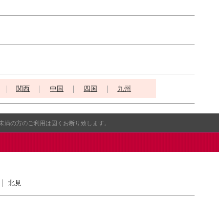
関西
中国
四国
九州
歳未満の方のご利用は固くお断り致します。
北見