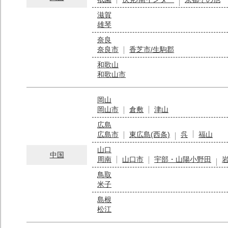
滋賀
雄琴
奈良
奈良市
香芝市/生駒郡
和歌山
和歌山市
岡山
岡山市
倉敷
津山
広島
広島市
東広島(西条)
呉
福山
山口
中国
周南
山口市
宇部・山陽小野田
鳥取
米子
島根
松江