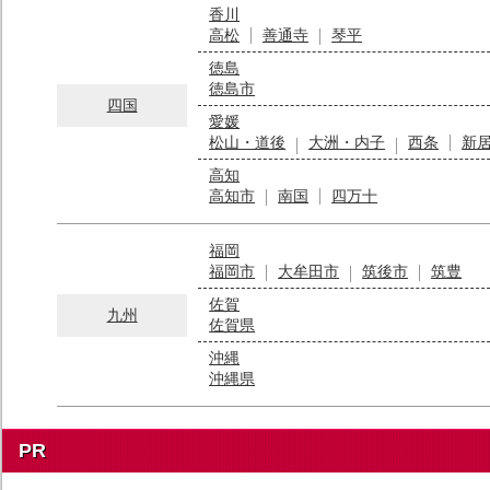
香川
高松
善通寺
琴平
徳島
徳島市
四国
愛媛
松山・道後
大洲・内子
西条
新
高知
高知市
南国
四万十
福岡
福岡市
大牟田市
筑後市
筑豊
佐賀
九州
佐賀県
沖縄
沖縄県
PR