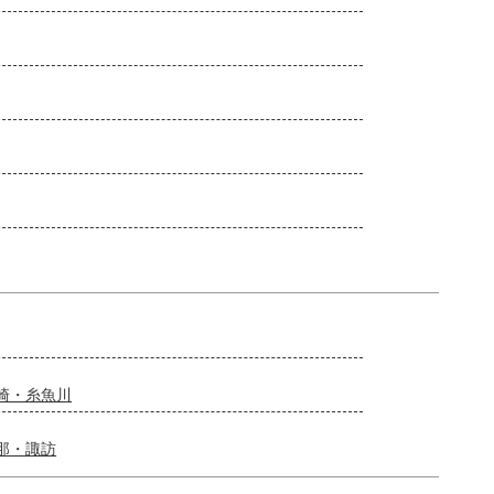
崎・糸魚川
那・諏訪