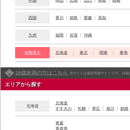
中国
岡山
広島
山口
鳥取
島根
四国
香川
徳島
愛媛
高知
九州
福岡
佐賀
沖縄
女性求人
北海道
東北
関東
東海
18歳未満の方はこちら
当サイトは風俗情報サイトです。18
エリアから探す
北海道
北海道
すすきの
札幌
帯広
旭川
釧路
青森
青森県