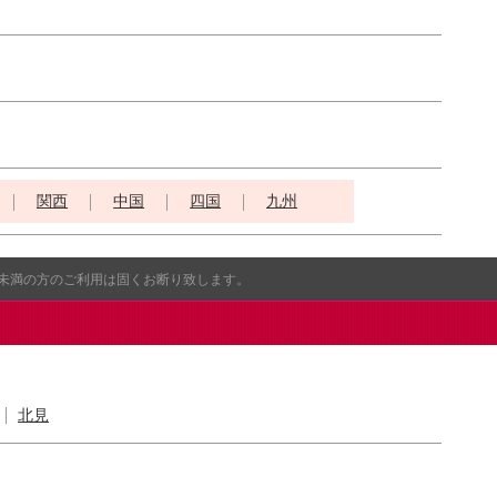
関西
中国
四国
九州
歳未満の方のご利用は固くお断り致します。
北見