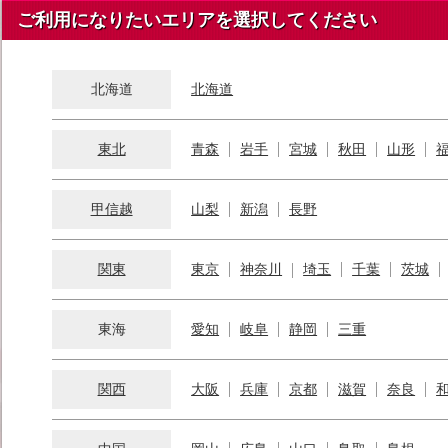
ご利用になりたいエリアを選択してください
北海道
北海道
東北
青森
岩手
宮城
秋田
山形
甲信越
山梨
新潟
長野
関東
東京
神奈川
埼玉
千葉
茨城
東海
愛知
岐阜
静岡
三重
関西
大阪
兵庫
京都
滋賀
奈良