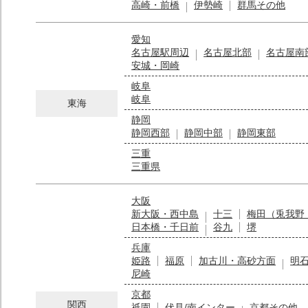
高崎・前橋
伊勢崎
群馬その他
愛知
名古屋駅周辺
名古屋北部
名古屋南
安城・岡崎
岐阜
岐阜
東海
静岡
静岡西部
静岡中部
静岡東部
三重
三重県
大阪
新大阪・西中島
十三
梅田（兎我野
日本橋・千日前
谷九
堺
兵庫
姫路
福原
加古川・高砂方面
明
尼崎
京都
関西
祇園
伏見/南インター
京都その他