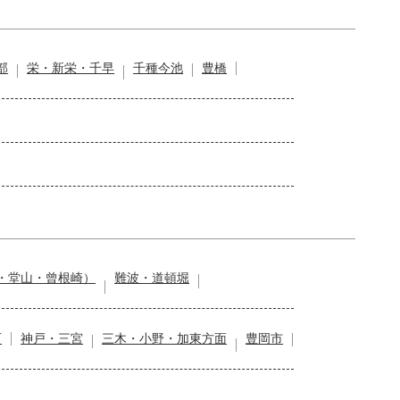
部
栄・新栄・千早
千種今池
豊橋
・堂山・曾根崎）
難波・道頓堀
石
神戸・三宮
三木・小野・加東方面
豊岡市