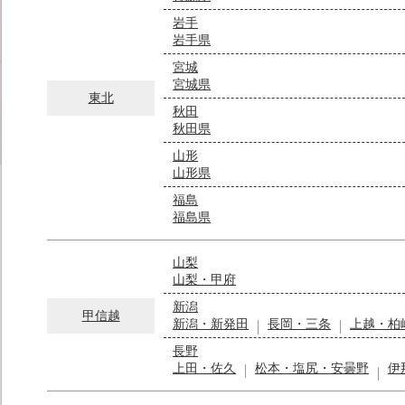
岩手
岩手県
宮城
宮城県
東北
秋田
秋田県
山形
山形県
福島
福島県
山梨
山梨・甲府
新潟
甲信越
新潟・新発田
長岡・三条
上越・柏
長野
上田・佐久
松本・塩尻・安曇野
伊