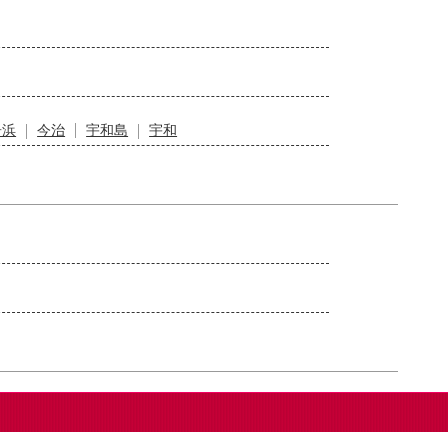
居浜
今治
宇和島
宇和