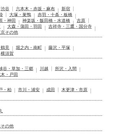
渋谷
六本木・赤坂・麻布
新宿
袋
大塚・巣鴨
赤羽・十条・板橋
原・神田
神楽坂・飯田橋・水道橋
吉原
留
大森・蒲田・羽田
吉祥寺・三鷹・国分寺
東京その他
・鶴見
堀之内・南町
藤沢・平塚
横須賀
越谷・草加・三郷
川越
所沢・入間
志木・戸田
戸・柏
市川・浦安
成田
木更津・市原
久
木その他