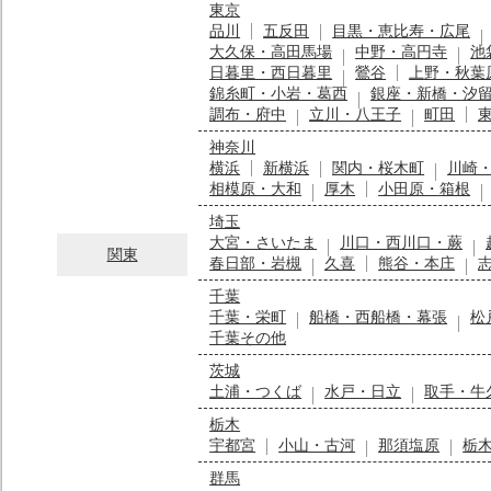
東京
品川
五反田
目黒・恵比寿・広尾
大久保・高田馬場
中野・高円寺
池
日暮里・西日暮里
鶯谷
上野・秋葉
錦糸町・小岩・葛西
銀座・新橋・汐
調布・府中
立川・八王子
町田
神奈川
横浜
新横浜
関内・桜木町
川崎
相模原・大和
厚木
小田原・箱根
埼玉
大宮・さいたま
川口・西川口・蕨
関東
春日部・岩槻
久喜
熊谷・本庄
千葉
千葉・栄町
船橋・西船橋・幕張
松
千葉その他
茨城
土浦・つくば
水戸・日立
取手・牛
栃木
宇都宮
小山・古河
那須塩原
栃
群馬