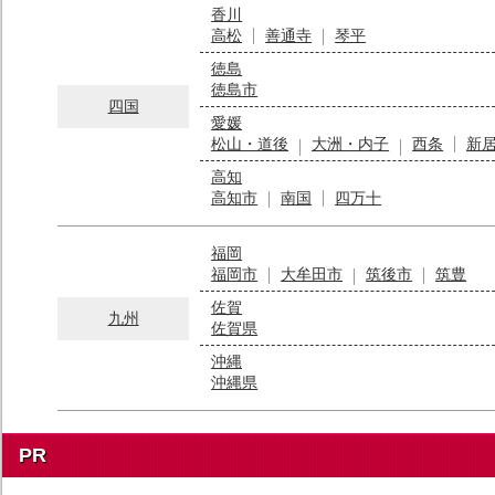
香川
高松
善通寺
琴平
徳島
徳島市
四国
愛媛
松山・道後
大洲・内子
西条
新
高知
高知市
南国
四万十
福岡
福岡市
大牟田市
筑後市
筑豊
佐賀
九州
佐賀県
沖縄
沖縄県
PR