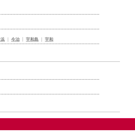
居浜
今治
宇和島
宇和