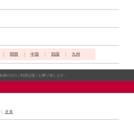
関西
中国
四国
九州
歳未満の方のご利用は固くお断り致します。
北見