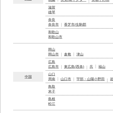
滋賀
雄琴
奈良
奈良市
香芝市/生駒郡
和歌山
和歌山市
岡山
岡山市
倉敷
津山
広島
広島市
東広島(西条)
呉
福山
山口
中国
周南
山口市
宇部・山陽小野田
鳥取
米子
島根
松江