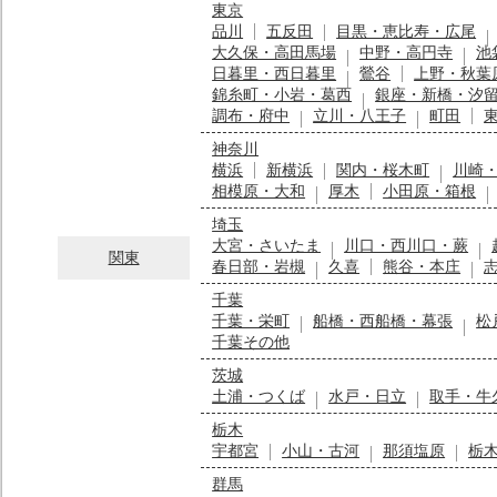
東京
品川
五反田
目黒・恵比寿・広尾
大久保・高田馬場
中野・高円寺
池
日暮里・西日暮里
鶯谷
上野・秋葉
錦糸町・小岩・葛西
銀座・新橋・汐
調布・府中
立川・八王子
町田
神奈川
横浜
新横浜
関内・桜木町
川崎
相模原・大和
厚木
小田原・箱根
埼玉
大宮・さいたま
川口・西川口・蕨
関東
春日部・岩槻
久喜
熊谷・本庄
千葉
千葉・栄町
船橋・西船橋・幕張
松
千葉その他
茨城
土浦・つくば
水戸・日立
取手・牛
栃木
宇都宮
小山・古河
那須塩原
栃
群馬