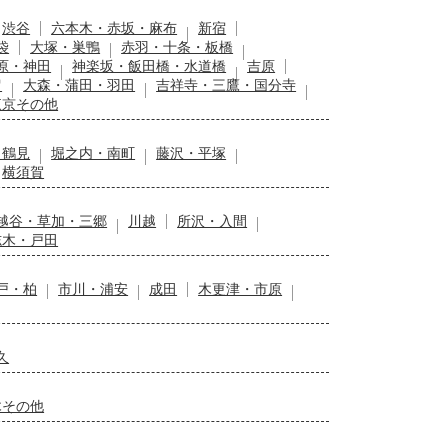
渋谷
六本木・赤坂・麻布
新宿
袋
大塚・巣鴨
赤羽・十条・板橋
原・神田
神楽坂・飯田橋・水道橋
吉原
留
大森・蒲田・羽田
吉祥寺・三鷹・国分寺
東京その他
・鶴見
堀之内・南町
藤沢・平塚
横須賀
越谷・草加・三郷
川越
所沢・入間
志木・戸田
戸・柏
市川・浦安
成田
木更津・市原
久
木その他