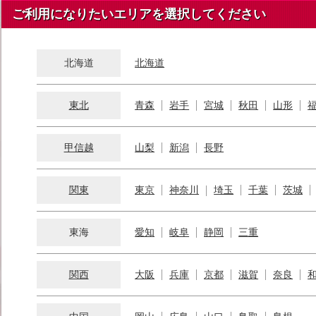
ご利用になりたいエリアを選択してください
北海道
北海道
東北
青森
岩手
宮城
秋田
山形
甲信越
山梨
新潟
長野
関東
東京
神奈川
埼玉
千葉
茨城
東海
愛知
岐阜
静岡
三重
関西
大阪
兵庫
京都
滋賀
奈良