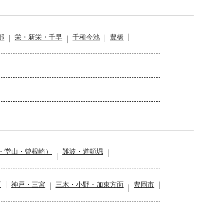
部
栄・新栄・千早
千種今池
豊橋
・堂山・曾根崎）
難波・道頓堀
石
神戸・三宮
三木・小野・加東方面
豊岡市