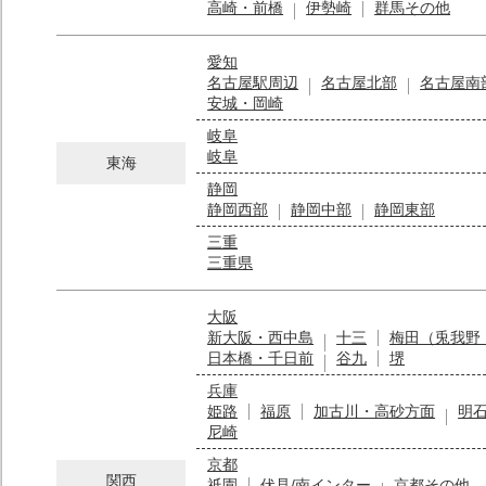
高崎・前橋
伊勢崎
群馬その他
愛知
名古屋駅周辺
名古屋北部
名古屋南
安城・岡崎
岐阜
岐阜
東海
静岡
静岡西部
静岡中部
静岡東部
三重
三重県
大阪
新大阪・西中島
十三
梅田（兎我野
日本橋・千日前
谷九
堺
兵庫
姫路
福原
加古川・高砂方面
明
尼崎
京都
関西
祇園
伏見/南インター
京都その他