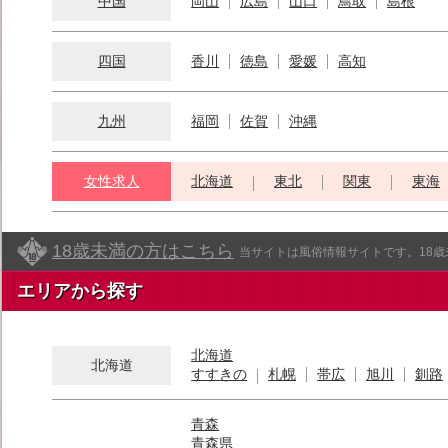
中国
岡山
広島
山口
鳥取
島根
四国
香川
徳島
愛媛
高知
九州
福岡
佐賀
沖縄
女性求人
北海道
東北
関東
東海
18歳未満の方はこちら
当サイトは風俗情報サイトです。18
エリアから探す
北海道
北海道
すすきの
札幌
帯広
旭川
釧路
青森
青森県