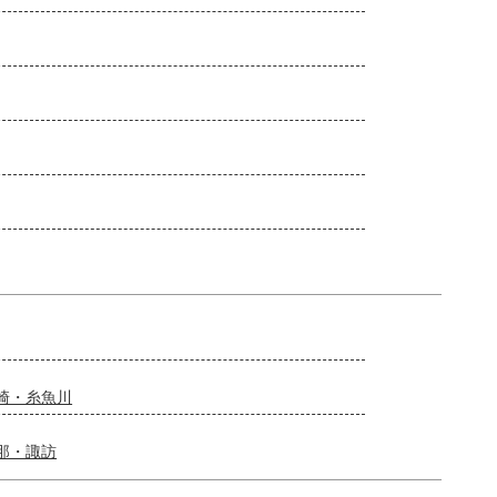
崎・糸魚川
那・諏訪