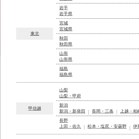
岩手
岩手県
宮城
宮城県
東北
秋田
秋田県
山形
山形県
福島
福島県
山梨
山梨・甲府
新潟
甲信越
新潟・新発田
長岡・三条
上越・柏
長野
上田・佐久
松本・塩尻・安曇野
伊