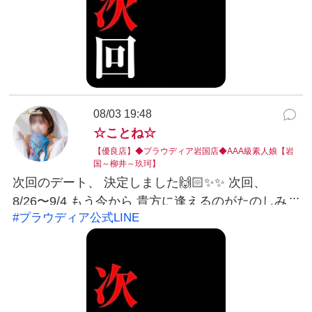
から発信する事はありません。 ୨୧ ご予約・お問い
合わせ ୨୧ 気になったらお気軽にご連絡ください♡
📞 080-6330-9996 お店公式LINEはこちら LINEで
お友だち追加 LINE ID：@038ukvzr あなたからの
ご連絡、お待ちしています…♡
08/03 19:48
☆ことね☆
【優良店】◆プラウディア岩国店◆AAA級素人娘【岩
国～柳井～玖珂】
次回のデート、 決定しました🙌🏻✨✨ 次回、
8/26〜9/4 もう今から 貴方に逢えるのがたのしみ
#プラウディア公式LINE
です💗 🫧琴音🫧 LINEID:kotone@yamaguchi-
proudia #プラウディア公式LINE：@038ukvzr
LINE予約可能。お得なクーポン発行中。※こちら
から発信する事はありません。 ୨୧ ご予約・お問い
合わせ ୨୧ 気になったらお気軽にご連絡ください♡