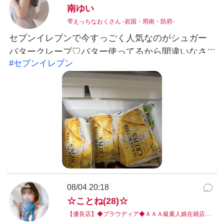
南ゆい
雫えっちなおくさん -岩国・周南・防府-
セブンイレブンで今すっごく人気なのがシュガー
バタークレープ♡バター使ってるから間違いなさ
#セブンイレブン
そう💕人気になっててバズってます🤫💕#セブンイ
レブン南ゆい
08/04 20:18
☆ことね(28)☆
【優良店】◆プラウディア◆ＡＡＡ級素人娘在籍店…