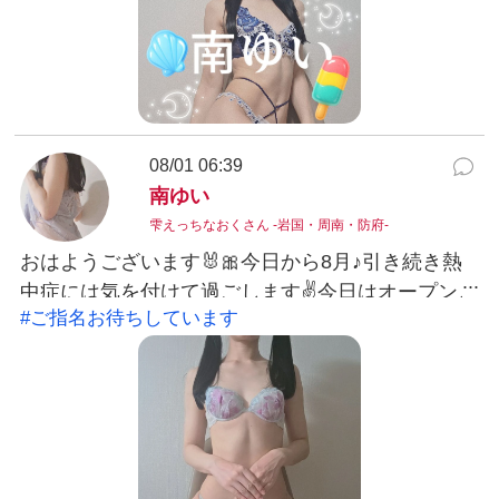
08/01 06:39
南ゆい
雫えっちなおくさん -岩国・周南・防府-
おはようございます🐰🎀今日から8月♪引き続き熱
中症には気を付けて過ごします✌今日はオープンよ
#ご指名お待ちしています
り出勤するのでたくさんのリピーター様とお会い
してもらいたいです💙8月も南に会いに来てくださ
い♡#ご指名お待ちしています南ゆい