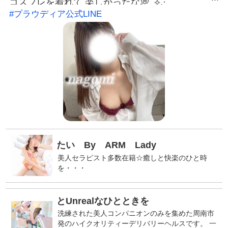
コスプレを着れて 楽しかったな💭 ⟡.·
#プラウディア公式LINE
⎯⎯⎯⎯⎯⎯⎯⎯⎯⎯⎯⎯ ⟡.·
LINEID:nagomi@yamaguchi-proudia X ID :
@nagomi_proudia #プラウディア公式LINE：
@038ukvzr LINE予約可能。お得なクーポン発行
中。※こちらから発信する事はありません。 ୨୧ ご
予約・お問い合わせ ୨୧ 気になったらお気軽にご連
絡ください♡ 📞 080-6330-9996 お店公式LINEは
こちら LINEでお友だち追加 LINE ID：@038ukvzr
あなたからのご連絡、お待ちしています…♡
い By ARM Lady
美人セラピスト多数在籍☆癒しと快楽のひと時
を・・・
Unrealなひとときを
洗練された美人コンパニオンのみを集めた周南市
発のハイクオリティーデリバリーヘルスです。 一