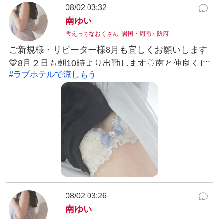
08/02 03:32
南ゆい
雫えっちなおくさん -岩国・周南・防府-
ご新規様・リピーター様8月も宜しくお願いします
💙8月２日も朝10時より出勤します♡南と仲良くし
#ラブホテルで涼しもう
てもらえると嬉しい😃💕ので楽しかったらリピー
トしてね🫧お話もだ～いすきだからいろんなお話
もできたらいいな☕💕#ラブホテルで涼しもう🏩南
ゆい
08/02 03:26
南ゆい