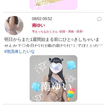
08/02 09:52
南ゆい
雫えっちなおくさん -岩国・周南・防府-
明日からまた1週間始まる前にひと○きしちゃいま
せんか？♡今日だけは南の前だけにしてほしいな
#泡洗体したいな
🤫♡これからお会いしてね💕#泡洗体したいな南ゆ
い