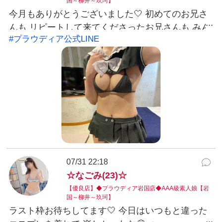
国～柳井～玖珂】
今月もありがとうございました🤍 初めてのお兄さ
んも リピートして来てくださったお兄さんも みん
#プラウディア公式LINE
な会えて嬉しかったです！ また8月もお願いします
🐰🤍 このコスプレ、 綺麗におっぱいがまん丸に見
えて 嬉しかったから お兄さんにも見てもらいたい
な！ ⟡.· ⎯⎯⎯⎯⎯⎯⎯⎯⎯⎯⎯⎯ ⟡.·
LINEID:nagomi@yamaguchi-proudia X ID :
@nagomi_proudia #プラウディア公式LINE：
@038ukvzr LINE予約可能。お得なクーポン発行
中。※こちらから発信する事はありません。
07/31 22:18
☆なごみ(23)☆
【優良店】◆プラウディア岩国店◆AAA級素人娘【岩
国～柳井～玖珂】
ラスト枠お待ちしてます🤍 今日はいつもと違った