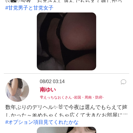
😗🌃✨今夜、お兄さんに選んでもらえて嬉しかっ
#甘党男子と甘党女子
たです💕またタイミング合えばお会いしてくださ
い😌終始お話含め楽しかった♡✊😃✊#甘党男子と甘
党女子南ゆい
08/02 03:14
南ゆい
雫えっちなおくさん -岩国・周南・防府-
数年ぶりのデリヘル✨🐰で今夜は選んでもらえて嬉
しかった～🎀めちゃくちゃ広くて大きなお部屋に
#オプション項目見てくれたかな
ご招待していただけて感謝です✨サウナ好きなとこ
ろも知っててもらえたのも嬉しかったぁ🍒🧖✨一緒