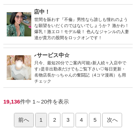
山口人妻デリヘル革命！新人キ
PR
世間を賑わす『不倫』男性なら誰しも憧れのよう
な願望をいだくのではないでしょうか？ 激かわ！
爆乳！激エロ！モデル級！ 色んなジャンルの人妻
達が貴方の股間をロックオンです！
スプレサービス中☆
只今、最短20分でご案内可能♪新人続々入店中で
す♪是非出勤表だけでもご覧下さい♡毎日更新・
名物店長かっちゃんの奮闘記（4コマ漫画）も用
チェック
19,136
件中
1～20
件を表示
前へ
1
2
3
4
5
次へ