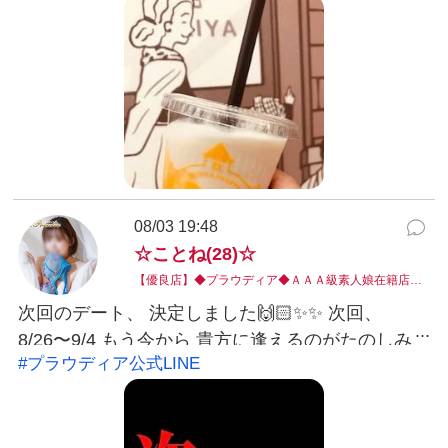
ー‪𐤔𐤔‬ お飲み物もご馳走様😋 今日は ゆっくり休ん
で下さいね‎ꧦ𐅁𐀸𐋠𛰙᭜𖫴𖫰𖫱𖫳𖫲𖫲𖫳𖫴𖫰𖫱꛰ﯩᩝ︪᭜𖫴𖫰𖫱𖫳𖫲𖫲𖫳𖫴𖫰𖫱꛰ީᩝ𛰚 また 楽しみに待ってますね
•*¨*•.¸♬︎ ありがとうございました(*ᴗ͈ˬᴗ͈)ꕤ*.ﾟ •
───── ✾ ───── • 今日も暑い🫠🫠🫠 なので..す
きカフェの🥤Shake 美味しい( ᐛ )ﾍﾍｯ 皆さんも 水
分補給しっかりとって下さいね.′ #えっちなおくさ
ん #無料オプション #マッサージ #フォトコン
08/03 19:48
☆ことね(28)☆
【優良店】◆プラウディア◆ＡＡＡ級素人娘在籍店…
次回のデート、 決定しました🙌🏻✨✨ 次回、
8/26〜9/4 もう今から 貴方に逢えるのがたのしみ
#プラウディア公式LINE
です💗 🫧琴音🫧 LINEID:kotone@yamaguchi-
proudia #プラウディア公式LINE：@038ukvzr
LINE予約可能。お得なクーポン発行中。※こちら