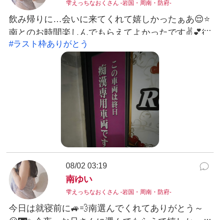
雫えっちなおくさん -岩国・周南・防府-
飲み帰りに…会いに来てくれて嬉しかったぁあ😌⭐
南とのお時間楽しんでもらえてよかったです✌💕徳
#ラスト枠ありがとう
山にはたまにしか来ないって言ってたので今夜は
とても特別なお部屋に呼んでもらえて良い機会で
した♡またお会いできるタイミングあればいいな
～と楽しみに待ってみる南🧸🎀✨#ラスト枠ありが
とう♡非日常ありがとうございまし
た！！！！！！南ゆい
08/02 03:19
南ゆい
雫えっちなおくさん -岩国・周南・防府-
今日は就寝前に🚙💨南選んでくれてありがとう～