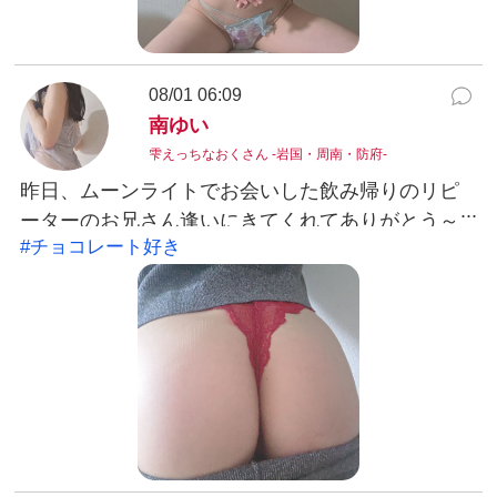
08/01 06:09
南ゆい
雫えっちなおくさん -岩国・周南・防府-
昨日、ムーンライトでお会いした飲み帰りのリピ
ーターのお兄さん逢いにきてくれてありがとう～
#チョコレート好き
🐰🎀✨&、昨日南も出勤できててよかった🎀🌃✨ま
た次回の飲み帰りでのタイミング南とご一緒して
もらえたらいいな🍻💕またたくさんお話できるの
楽しみでいよ～😗💕#チョコレート好き南ゆい