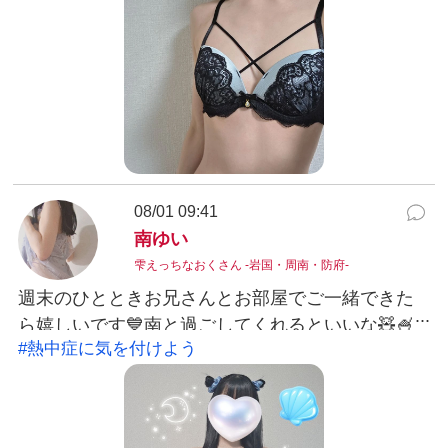
に楽しくお話もできて共感すること多かった記憶
強め😗✨またお兄さんのタイミングでお会いして
もらえたら南はハッピーになれます🫧またサウナ
もいつか一緒に５分宜しく😳♡#オプション項目見
てくれたかな？南ゆい
08/01 09:41
南ゆい
雫えっちなおくさん -岩国・周南・防府-
週末のひとときお兄さんとお部屋でご一緒できた
ら嬉しいです💙南と過ごしてくれるといいな🧸🍧
#熱中症に気を付けよう
🫧8月も宜しくお願いします♡#熱中症に気を付け
よう南ゆい