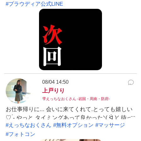
#プラウディア公式LINE
です💗 🫧琴音🫧 LINEID:kotone@yamaguchi-
proudia #プラウディア公式LINE：@038ukvzr
LINE予約可能。お得なクーポン発行中。※こちら
から発信する事はありません。 ୨୧ ご予約・お問い
合わせ ୨୧ 気になったらお気軽にご連絡ください♡
📞 080-6330-9996 お店公式LINEはこちら LINEで
お友だち追加 LINE ID：@038ukvzr あなたからの
ご連絡、お待ちしています…♡
08/04 14:50
上戸りり
雫えっちなおくさん -岩国・周南・防府-
お仕事帰りに... 会いに来てくれて.とっても嬉しい
♡ ̖́- やっと タイミングあって良かったᐠ( ᐛ )ᐟ 待っ
#えっちなおくさん
#無料オプション
#マッサージ
ててくれて有難う(⸝ᵕᴗᵕ⸝⸝)❤︎ いつも 優しくしてく
#フォトコン
れて..本当に感謝です.′ 相変わらず 🍻大好きだよね