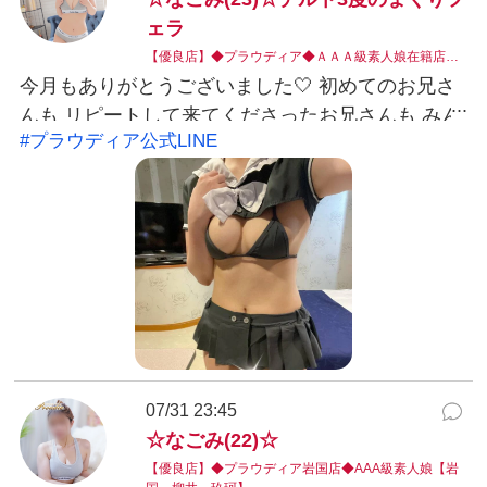
あなたからのご連絡、お待ちしています…♡
ェラ
【優良店】◆プラウディア◆ＡＡＡ級素人娘在籍店…
今月もありがとうございました🤍 初めてのお兄さ
んも リピートして来てくださったお兄さんも みん
#プラウディア公式LINE
な会えて嬉しかったです！ また8月もお願いします
🐰🤍 このコスプレ、 綺麗におっぱいがまん丸に見
えて 嬉しかったから お兄さんにも見てもらいたい
な！ ⟡.· ⎯⎯⎯⎯⎯⎯⎯⎯⎯⎯⎯⎯ ⟡.·
LINEID:nagomi@yamaguchi-proudia X ID :
@nagomi_proudia #プラウディア公式LINE：
@038ukvzr LINE予約可能。お得なクーポン発行
中。※こちらから発信する事はありません。
07/31 23:45
☆なごみ(22)☆
【優良店】◆プラウディア岩国店◆AAA級素人娘【岩