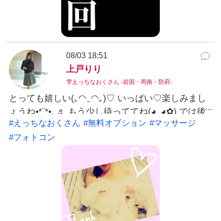
📞 080-6330-9996 お店公式LINEはこちら LINEで
お友だち追加 LINE ID：@038ukvzr あなたからの
ご連絡、お待ちしています…♡
08/03 18:51
上戸りり
雫えっちなおくさん -岩国・周南・防府-
とっても嬉しい(｡◠‿◠｡)♡ いっぱい♡楽しみまし
ょうね•*¨*•.¸♬︎ もう少し待っててね(◕‿◕✿ฺ) では後
#えっちなおくさん
#無料オプション
#マッサージ
ほど... #えっちなおくさん #無料オプション #マッ
#フォトコン
サージ #フォトコン