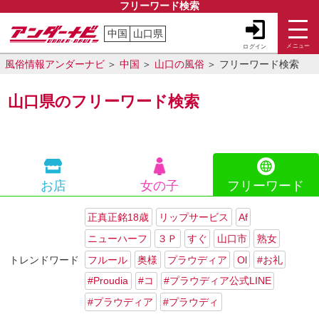
フリーワード検索
中国
山口県
メニュー
ログイン
風俗情報アンダーナビ
中国
山口の風俗
フリーワード検索
山口県のフリーワード検索
お店
女の子
フリーワード
正真正銘18歳
リップサービス
Af
ニューハーフ
３Ｐ
すぐ
山口市
熟女
フルール
奥様
プラウディア
Ol
#お礼
トレンドワード
#Proudia
#コ
#プラウディア公式LINE
#プラウディア
#プラウディ