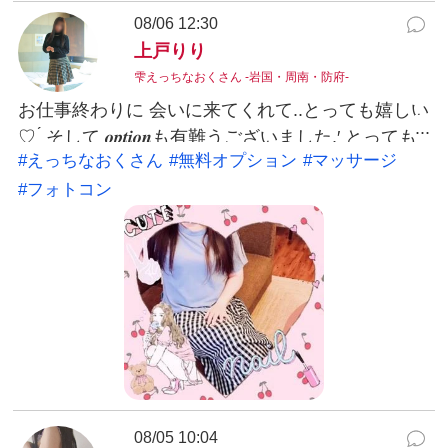
08/06 12:30
上戸りり
雫えっちなおくさん -岩国・周南・防府-
お仕事終わりに 会いに来てくれて..とっても嬉しい
♡ ̖́ そして 𝒐𝒑𝒕𝒊𝒐𝒏も有難うございました.′ とっても
#えっちなおくさん
#無料オプション
#マッサージ
興奮しちゃってたね( ᐛ )ﾍﾍｯ いっぱい♡気持ちよく
#フォトコン
なって くれて良かった(⸝ᵕᴗᵕ⸝⸝)❤︎ りりの 𝑭𝒆𝒓𝒓𝒂𝒓𝒊も
気持ちいいって言って くれて嬉しいᐠ( ᐛ )ᐟ 2回イ
っちゃったね⸝⸝⸝♡︎.ᐟ.ᐟ.ᐟ 沢山♡ご奉仕できて良か
った.′ また 楽しみに待ってますね(｡◠‿◠｡)♡ あり
がとうございました(*ᴗ͈ˬᴗ͈)ꕤ*.ﾟ #えっちなおくさん
#無料オプション #マッサージ #フォトコン
08/05 10:04