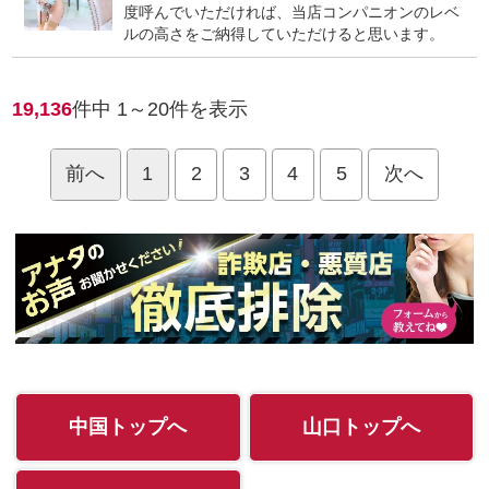
度呼んでいただければ、当店コンパニオンのレベ
ルの高さをご納得していただけると思います。
19,136
件中
1～20
件を表示
前へ
1
2
3
4
5
次へ
中国トップへ
山口トップへ