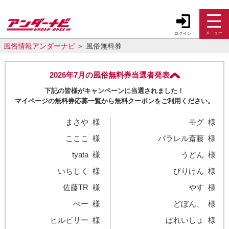
メニュー
ログイン
風俗情報アンダーナビ
風俗無料券
2026年7月の風俗無料券当選者発表
下記の皆様がキャンペーンに当選されました！
マイページの無料券応募一覧から無料クーポンをご利用ください。
まさや
様
モグ
様
こここ
様
パラレル斎藤
様
tyata
様
うどん
様
いちじく
様
びりけん
様
佐藤TR
様
やす
様
ぺー
様
どぼん、
様
ヒルビリー
様
ばれいしょ
様