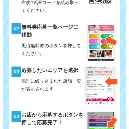
右側のQRコードを読み取っ
てください。
無料券応募一覧ページに
02
移動
風俗無料券のボタンを押して
ください。
応募したいエリアを選択
03
県別に絞り込まれた店舗一覧
が表示されます。
お店から応募するボタンを
04
押して応募完了！