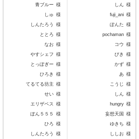
青ブルー
様
しん
様
しゅ
様
fuji_ani
様
しんたろう
様
ぽんた
様
ととろ
様
pochaman
様
なお
様
コウ
様
やすシェフ
様
びき
様
とっぽぎー
様
かず
様
ひろき
様
あ
様
てるてる坊主
様
こうじ
様
せい
様
しん
様
エリザベス
様
hungry
様
ぽん５５５
様
妄想天国
様
ひろ
様
ゆきち
様
しんたろう
様
ししお
様