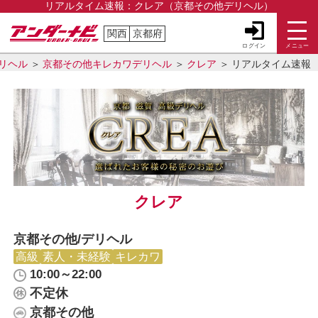
リアルタイム速報：クレア（京都その他デリヘル）
関西
京都府
ログイン
メニュー
リヘル
京都その他キレカワデリヘル
クレア
リアルタイム速報
クレア
京都その他/デリヘル
高級
素人・未経験
キレカワ
10:00～22:00
不定休
京都その他