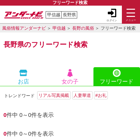
フリーワード検索
甲信越
長野県
メニュー
ログイン
風俗紀行
ご利用ガイド
風俗情報アンダーナビ
甲信越
長野の風俗
フリーワード検索
長野県のフリーワード検索
閉じる
お店
女の子
フリーワード
リアル写真掲載
人妻華道
#お礼
トレンドワード
0
件中
0～0
件を表示
0
件中
0～0
件を表示