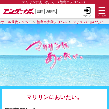
マリリンにあいたい。（徳島市デリヘル）
四国
徳島県
ログイン
メニュー
市オール世代デリヘル
徳島市大衆デリヘル
マリリンにあいたい。
マリリンにあいたい。