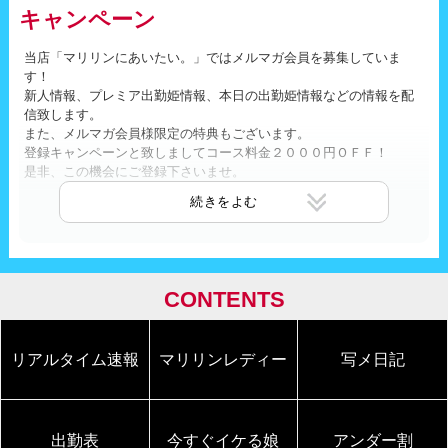
キャンペーン
当店「マリリンにあいたい。」ではメルマガ会員を募集していま
す！
新人情報、プレミア出勤姫情報、本日の出勤姫情報などの情報を配
信致します。
また、メルマガ会員様限定の特典もございます。
登録キャンペーンと致しましてコース料金２０００円ＯＦＦ！
是非、この機会にご登録下さいませ。
登録はmailto:member@maririn-aitai.comに空メールを送って下さ
い。
※注意※
題名や本文に何も記入しなくてかまいません。
CONTENTS
携帯アドレスで登録される場合でドメイン指定されている方はmariri
n-aitai.comを指定受信してくださ。
リアルタイム速報
マリリンレディー
写メ日記
詳しくは下記のサイトをご参照下さい。
http://www.maririn-aitai.com/mobile/mailmagazine.php携帯版
http://www.maririn-aitai.com/web/mailmagazine.phpＰＣ版
その他、詳細につきましてはお電話にてお問い合わせ下さいませ。
出勤表
今すぐイケる娘
アンダー割