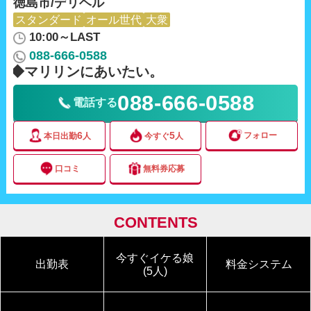
徳島市/デリヘル
スタンダード
オール世代
大衆
10:00～LAST
088-666-0588
y◆マリリンにあいたい。
088-666-0588
電話する
6
5
フォロー
本日出勤
人
今すぐ
人
口コミ
無料券応募
CONTENTS
今すぐイケる娘
出勤表
料金システム
(5人)