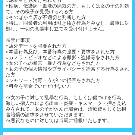
○泥酔者と見受けられる方
○性病、伝染病・血液の病気の方、もしくは女の子の判断
で、その様子が見受けられる方
○そのほか当店が不適切と判断した方
○特に、同業者の利用は引き抜き行為とみなし、厳重に対
処し、一切の意義申し立てを受け付けません。
※禁止事項
○店外デートを強要された方
○本番行為及び、本番行為の強要・要求をされた方
○カメラ・ビデオなどによる撮影・盗撮等をされた方
○女の子への暴言・暴力行為などをされた方
○女の子の個人情報やプライバシーを詮索する行為をされ
た方
○シャワー・消毒・うがいの拒否をされた方
○料金を前金でいただけない方
※女の子に対して乱暴な行為、もしくは傷つける行為、
激しい指入れによる出血・炎症・キスマーク・押さえ込
みをされて、女の子が休んだ場合は、治療費もしくは損
害賠償の請求をさせていただきます。
※悪質なものに対しては当局に通報いたします。