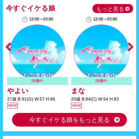
今すぐイケる娘
もっと見る
12:00～03:00
12:00～03:00
待機中
待機中
やよい
まな
27歳 B:91(G) W:57 H:86
20歳 B:84(C) W:54 H:83
2
NEW!
NEW!
N
今すぐイケる娘をもっと見る