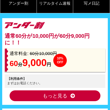
アンダー割
リアルタイム速報
写メ日記
通常60分が10,000円が60分9,000円
に！！
通常料金:
60分10,000円
10%
9,000
60
OFF
分
円
【利用条件】
まずはお電話ください。
もっと見る