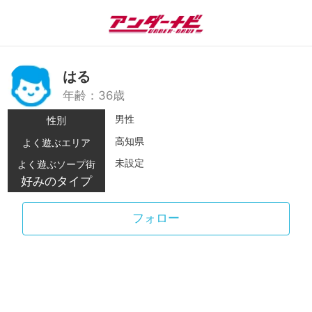
はる
年齢：36歳
男性
性別
高知県
よく遊ぶエリア
未設定
よく遊ぶソープ街
好みのタイプ
フォロー