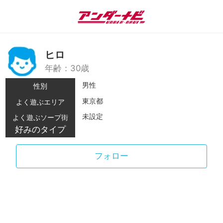
ヒロ
年齢：30歳
男性
性別
東京都
よく遊ぶエリア
未設定
よく遊ぶソープ街
好みのタイプ
フォロー