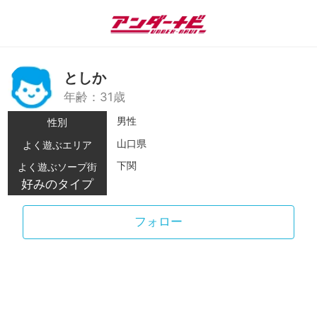
としか
年齢：31歳
男性
性別
山口県
よく遊ぶエリア
下関
よく遊ぶソープ街
好みのタイプ
フォロー