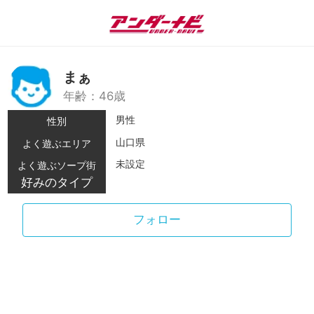
まぁ
年齢：46歳
男性
性別
山口県
よく遊ぶエリア
未設定
よく遊ぶソープ街
好みのタイプ
フォロー