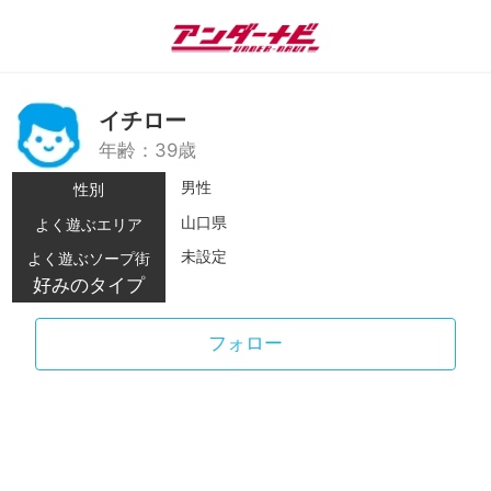
イチロー
年齢：39歳
男性
性別
山口県
よく遊ぶエリア
未設定
よく遊ぶソープ街
好みのタイプ
フォロー