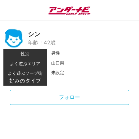
シン
年齢：42歳
男性
性別
山口県
よく遊ぶエリア
未設定
よく遊ぶソープ街
好みのタイプ
フォロー