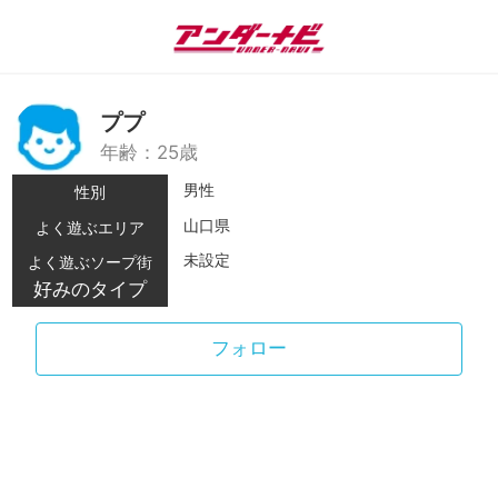
ププ
年齢：25歳
男性
性別
山口県
よく遊ぶエリア
未設定
よく遊ぶソープ街
好みのタイプ
フォロー