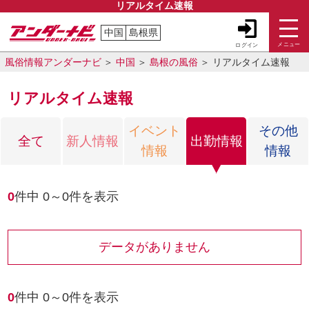
リアルタイム速報
中国
島根県
メニュー
ログイン
風俗紀行
ご利用ガイド
風俗情報アンダーナビ
中国
島根の風俗
リアルタイム速報
リアルタイム速報
閉じる
イベント
その他
全て
新人情報
出勤情報
情報
情報
0
件中
0～0
件を表示
データがありません
0
件中
0～0
件を表示