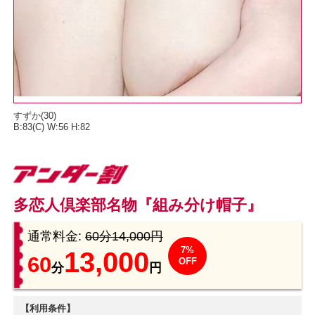
すずか
(30)
B:83(C) W:56 H:82
多恋人倶楽部名物『組み分け帽子』
通常料金:
60分14,000円
7%
13,000
60
OFF
分
円
【利用条件】