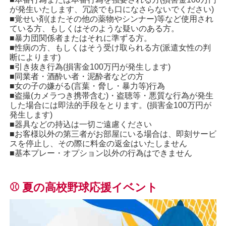
が発生いたします、冗談でも口になさらないでください)
パネル写真は当店カメラマンが撮影しております。
■覚せい剤(またその他の薬物やシンナー)等など使用され
ている方、もしくはそのような疑いのある方。
■暴力団関係者またはそれに準ずる方。
■性病の方、もしくはそう受け取られる方(派遣女性の判
全くの別人や外国人が来ることはありませんので
断によります)
■引き抜き行為(損害金100万円が発生します)
■同業者・酒酔い者・泥酔者などの方
ご安心してください！
■女の子の嫌がる(言葉・脅し・暴力等)行為
■盗撮(カメラつき携帯含む)・盗聴等・悪質な行為が発生
した場合には即法的手段をとります。(損害金100万円が
【アンダーナビ最安値】
発生します)
■器具などの持込は一切ご遠慮ください
60分13,000円
■お客様以外の第三者がお部屋にいる場合は、即刻サービ
スを停止し、その際に料金の返金はいたしません
■基本プレー・オプション以外の行為はできません
是非、ご利用をお待ちしております。
⚾ 夏の高校野球応援イベント