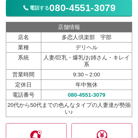
080-4551-3079
電話する
店舗情報
店名
多恋人倶楽部 宇部
業種
デリヘル
系統
人妻/巨乳・爆乳/お姉さん・キレイ
系
営業時間
9:30～2:00
定休日
年中無休
電話番号
080-4551-3079
20代から50代までの色んなタイプの人妻達が勢揃
い♪