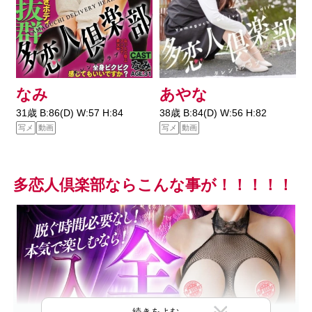
なみ
あやな
31歳 B:86(D) W:57 H:84
38歳 B:84(D) W:56 H:82
3
写メ
動画
写メ
動画
N
多恋人倶楽部ならこんな事が！！！！！