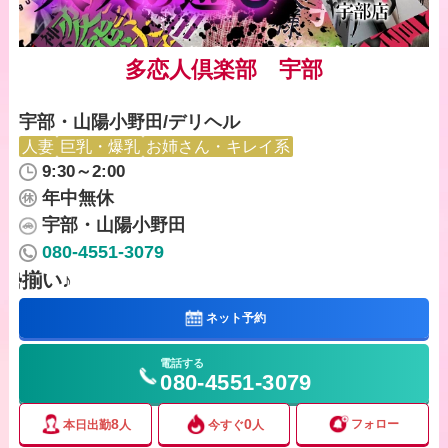
多恋人倶楽部 宇部
宇部・山陽小野田/デリヘル
人妻
巨乳・爆乳
お姉さん・キレイ系
9:30～2:00
年中無休
宇部・山陽小野田
080-4551-3079
20代から50代までの色んなタイプの人妻達が勢
ネット予約
電話する
080-4551-3079
8
0
フォロー
本日出勤
人
今すぐ
人