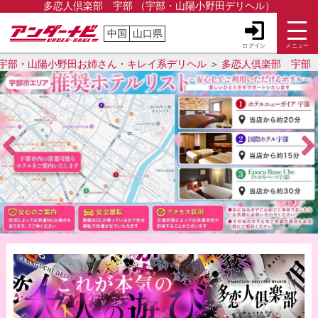
多恋人倶楽部 宇部 （宇部・山陽小野田デリヘル）
中国
山口県
ログイン
メニュー
宇部・山陽小野田お姉さん・キレイ系デリヘル
多恋人倶楽部 宇部