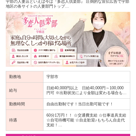
宇部の人妻店といえば今は『多恋人倶楽部』 圧倒的な宣伝広告で宇部
地区の各サイトの人妻部門トップ…
勤務地
宇部市
日給40,000円以上 日給40,000円～100,000
給与
円可 ※出勤状況により金額は変わる場合も…
勤務時間
自由出勤制です！当日出勤可能です！
60分1万円！！ ☆交通費支給 ☆仕事道具支給
待遇
☆自宅待機可能 ☆自走歓迎♪もちろん自走代
支給！…