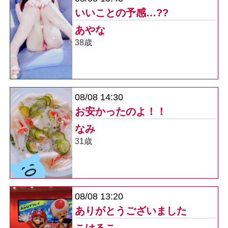
いいことの予感…??
あやな
38歳
エロい事するなら多恋人倶楽部！
08/08 14:30
お安かったのよ！！
なみ
31歳
08/08 13:20
ありがとうございました
こはるこ