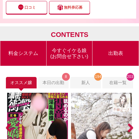
口コミ
無料券応募
CONTENTS
今すぐイケる娘
料金システム
出勤表
(お問合せ下さい)
8
194
203
オススメ嬢
本日の出勤
新人
在籍一覧