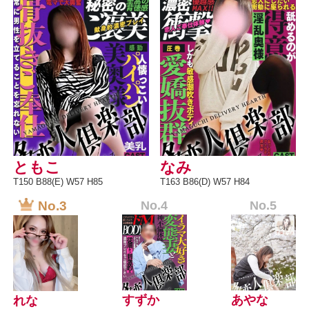
ともこ
なみ
T150 B88(E) W57 H85
T163 B86(D) W57 H84
No.3
No.4
No.5
すずか
あやな
れな