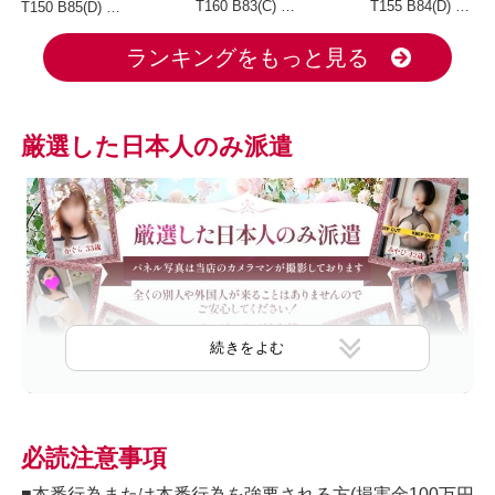
T160 B83(C) W56 H82
T155 B84(D) W56 H82
T150 B85(D) W56 H83
ランキングをもっと見る
厳選した日本人のみ派遣
必読注意事項
厳選した日本人のみ派遣
■本番行為または本番行為を強要される方(損害金100万円