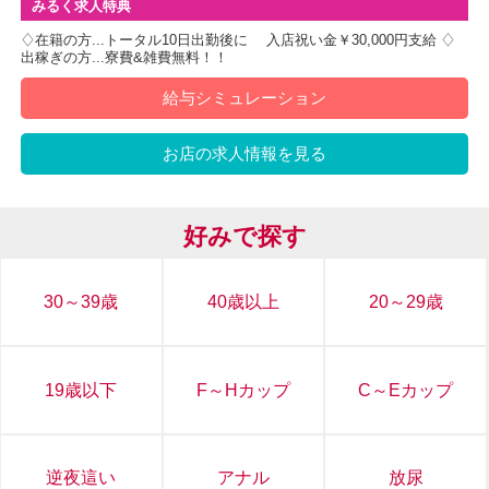
みるく求人特典
♢在籍の方...トータル10日出勤後に 入店祝い金￥30,000円支給 ♢
出稼ぎの方...寮費&雑費無料！！
⚾ 夏の高校野球応援イベン
給与シミュレーション
ト
お店の求人情報を見る
???? 開催期間
8月10日（月）〜 8月22日（土）
好みで探す
???? 特典内容
特典①：合言葉で指名料無料！
入店時に「合言葉」を伝えるだけで、指名料が0円
30～39歳
40歳以上
20～29歳
に！
特典②：地元応援！高川学園 勝利連動割引
山口県代表「高川学園」の甲子園での活躍に応じ
19歳以下
F～Hカップ
C～Eカップ
て、割引額がアップ！
対象コース：
逆夜這い
アナル
放尿