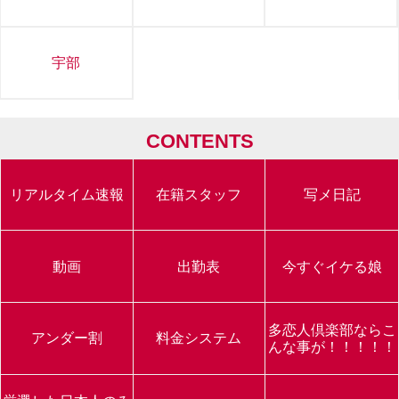
不倫コース：
80分以上
浮気コース：
120分以上
宇部
割引内容：
高川学園が
1勝するごとに ＋1,000円引き！
CONTENTS
???? 例：
リアルタイム速報
在籍スタッフ
写メ日記
1勝達成 ＝ 1,000円引
2勝達成 ＝ 2,000円引
動画
出勤表
今すぐイケる娘
3勝達成 ＝ 3,000円引（勝てば勝つほどお得！）
高川学園の快進撃をみんなで応援しつつ、お得に
多恋人倶楽部ならこ
アンダー割
料金システム
楽しんじゃいましょう！熱い夏になりそうで
んな事が！！！！！
す????