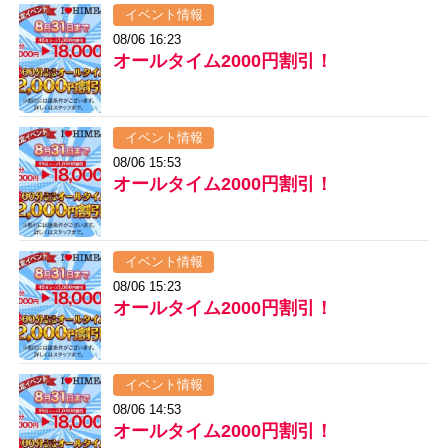
イベント情報
08/06 16:23
オールタイム2000円割引！
イベント情報
08/06 15:53
オールタイム2000円割引！
イベント情報
08/06 15:23
オールタイム2000円割引！
イベント情報
08/06 14:53
オールタイム2000円割引！