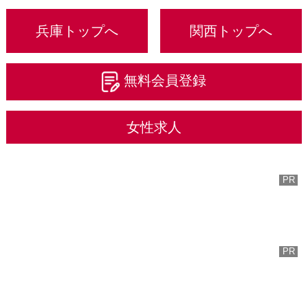
兵庫トップへ
関西トップへ
無料会員登録
女性求人