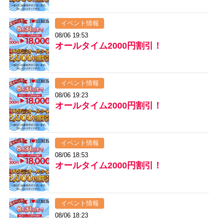
イベント情報
08/06 19:53
オールタイム2000円割引！
イベント情報
08/06 19:23
オールタイム2000円割引！
イベント情報
08/06 18:53
オールタイム2000円割引！
イベント情報
08/06 18:23