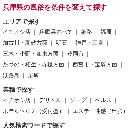
兵庫県の風俗を条件を変えて探す
エリアで探す
イチオシ店
兵庫県すべて
姫路
福原
加古川・高砂方面
明石
神戸・三宮
三木・小野・加東方面
豊岡市
たつの・相生・赤穂方面
西宮市・宝塚方面
淡路島
尼崎
業種で探す
イチオシ店
デリヘル
ソープ
ヘルス
ホテルヘルス（受付型）
エステ・性感（出張）
人気検索ワードで探す