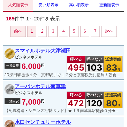
人気順表示
安い順表示
高い順表示
更新順表示
165
件中
1～20
件を表示
前へ
1
2
3
4
5
6
7
次へ
スマイルホテル大津瀬田
ビジネスホテル
呼べる
呼べない
派遣実績
6,000
495
103
83
円
一泊目安
%
JR瀬田駅徒歩１分、京都駅まで１７分と京都観光に便利！朝食無料、ウエルカムコーヒー実施中！
アーバンホテル南草津
ビジネスホテル
呼べる
呼べない
派遣実績
7,000
472
120
80
円
一泊目安
%
【免震構造・シモンズ社製ベッド】★ＪＲ南草津駅徒歩０分★大津7分・京都17分・大阪47分★
水口センチュリーホテル