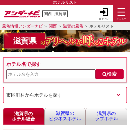
ホテルリスト
関西
滋賀県
メニュー
ログイン
風俗情報アンダーナビ
関西
滋賀の風俗
ホテルリスト
滋賀県
ホテル名で探す
検索
市区町村からホテルを探す
滋賀県の
滋賀県の
滋賀県の
ビジネスホテル
ラブホテル
ホテル総合