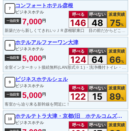
コンフォートホテル彦根
7
ビジネスホテル
呼べる
呼べない
派遣実績
7,000
146
48
75
円
一泊目安
%
新築だから新しくてきれい♪ＪＲ彦根駅東口 目の前だからどこへ行くのも便利です♪
ホテルアルファーワン大津
8
ビジネスホテル
呼べる
呼べない
派遣実績
5,000
124
64
66
円
一泊目安
%
全室インターネット接続無料(LAN形式※１)・洗浄機付トイレ・ズボンプレッサー・静音型冷蔵庫完備
ビジネスホテルシェル
9
ビジネスホテル
呼べる
呼べない
派遣実績
5,000
122
15
89
円
一泊目安
%
客室から迫り来る新幹線を間近に！
ホテルテトラ大津・京都(旧 ホテルコムズ大津)
10
ビジネスホテル
呼べる
呼べない
派遣実績