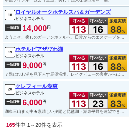
本館ツインルームより全室、美しく雄大な琵琶湖を一望。
ロイヤルオークホテルスパ＆ガーデンズ
18
ビジネスホテル
呼べる
呼べない
派遣実績
14,000
113
16
88
円
一泊目安
%
ようこそ、癒しのガーデンホテルへ。日常からのエスケープをトータルにコーディネイトいたします。
ホテルピアザびわ湖
19
ビジネスホテル
呼べる
呼べない
派遣実績
9,000
113
16
88
円
一泊目安
%
７階にびわ湖を見下ろす展望浴場。レイクビューの客室からは様々な表情を見せるびわ湖の景色が最高の贅沢。
クレフィール湖東
20
ビジネスホテル
呼べる
呼べない
派遣実績
6,000
113
23
83
円
一泊目安
%
湖東三山まん中★素晴しい夕陽と琵琶湖・湖東平野を遠望できるお宿
165
件中
1～20
件を表示