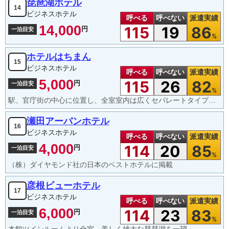
琵琶湖ホテル
14
ビジネスホテル
呼べる
呼べない
派遣実績
14,000
115
19
86
円
一泊目安
%
ホテルはちまん
15
ビジネスホテル
呼べる
呼べない
派遣実績
5,000
115
26
82
円
一泊目安
%
駅、官庁街の中心に位置し、全室室内は広くセパレートタイプの浴室、ウォシュレット付トイレ 朝食サービス
瀬田アーバンホテル
16
ビジネスホテル
呼べる
呼べない
派遣実績
4,000
114
20
85
円
一泊目安
%
（株）ダイヤモンド社の日本のベストホテルに掲載
彦根ビューホテル
17
ビジネスホテル
呼べる
呼べない
派遣実績
6,000
114
23
83
円
一泊目安
%