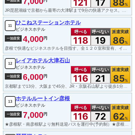
7,000
121
17
88
円
一泊目安
%
JR琵琶湖線で京都から最寄の大津駅まで9分の快適アクセス。大津駅南口改札直結。ゆったりとした客室とホテルレストランの朝食バイキングが自慢です。
ひこねステーションホテル
11
ビジネスホテル
呼べる
呼べない
派遣実績
4,000
118
19
86
円
一泊目安
%
彦根で快適なビジネスホテルを目指す、全１２０室和室有、インターネット接続ＯＫ（無線LAN）
レイアホテル大津石山
12
ビジネスホテル
呼べる
呼べない
派遣実績
6,000
116
21
85
円
一泊目安
%
京都駅まで13分、大阪まで45分、JR・京阪石山駅より徒歩1分、国道沿いでどこに行くにも便利。
ホテルルートイン彦根
13
ビジネスホテル
呼べる
呼べない
派遣実績
7,000
116
72
62
円
一泊目安
%
★彦根駅・南彦根駅より無料送迎バスを運行中(予約制）★彦根ＩＣ近く★全室LAN接続無料。大浴場有り。