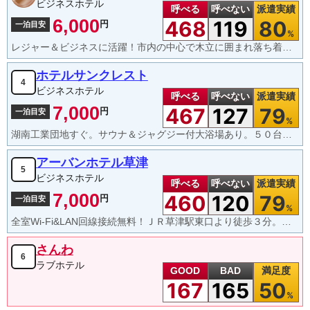
ビジネスホテル
呼べる
呼べない
派遣実績
6,000
468
119
80
円
一泊目安
%
レジャー＆ビジネスに活躍！市内の中心で木立に囲まれ落ち着いた雰囲気のシティホテルです。
ホテルサンクレスト
4
ビジネスホテル
呼べる
呼べない
派遣実績
7,000
467
127
79
円
一泊目安
%
湖南工業団地すぐ。サウナ＆ジャグジー付大浴場あり。５０台収容可能な無料駐車場有。全館無料Wifi完備
アーバンホテル草津
5
ビジネスホテル
呼べる
呼べない
派遣実績
7,000
460
120
79
円
一泊目安
%
全室Wi-Fi&LAN回線接続無料！ＪＲ草津駅東口より徒歩３分。近辺には飲食店が多数あります。
さんわ
6
ラブホテル
GOOD
BAD
満足度
167
165
50
%